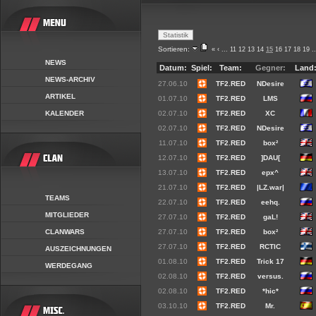
Sortieren:
«
‹
...
11
12
13
14
15
16
17
18
19
..
NEWS
Datum:
Spiel:
Team:
Gegner:
Land
NEWS-ARCHIV
27.06.10
TF2.RED
NDesire
ARTIKEL
01.07.10
TF2.RED
LMS
KALENDER
02.07.10
TF2.RED
XC
02.07.10
TF2.RED
NDesire
11.07.10
TF2.RED
box²
12.07.10
TF2.RED
]DAU[
13.07.10
TF2.RED
epx^
21.07.10
TF2.RED
|LZ.war|
TEAMS
22.07.10
TF2.RED
eehq.
MITGLIEDER
27.07.10
TF2.RED
gaL!
CLANWARS
27.07.10
TF2.RED
box²
27.07.10
TF2.RED
RCTIC
AUSZEICHNUNGEN
01.08.10
TF2.RED
Trick 17
WERDEGANG
02.08.10
TF2.RED
versus.
02.08.10
TF2.RED
*hic*
03.10.10
TF2.RED
Mr.