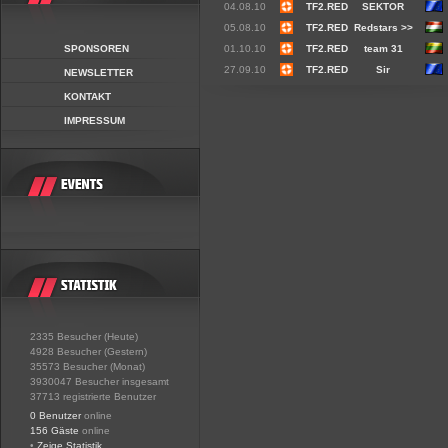
04.08.10
TF2.RED
SEKTOR
05.08.10
TF2.RED
Redstars >>
SPONSOREN
01.10.10
TF2.RED
team 31
27.09.10
TF2.RED
Sir
NEWSLETTER
KONTAKT
IMPRESSUM
2335 Besucher (Heute)
4928 Besucher (Gestern)
35573 Besucher (Monat)
3930047 Besucher insgesamt
37713 registrierte Benutzer
0 Benutzer
online
156 Gäste
online
•
Zeige Statistik