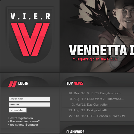
18. Dez. '16:
V.I.E.R.? Die gibt's noch...
8. Aug. '12:
Guild Wars 2 - Informatio...
3. Mai '11:
Das Clantreffen
23. Aug. '12:
Fast geschafft
22. Okt. '10:
ETF2L Season 8 - Week #1 ...
•
Jetzt registrieren
•
Passwort vergessen?
•
registrierte Benutzer