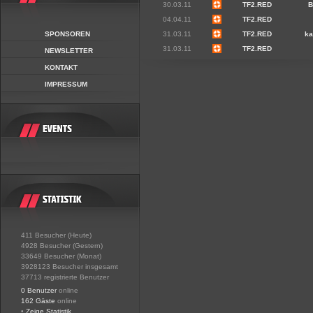
30.03.11
TF2.RED
B
04.04.11
TF2.RED
SPONSOREN
31.03.11
TF2.RED
ka
31.03.11
TF2.RED
NEWSLETTER
KONTAKT
IMPRESSUM
411 Besucher (Heute)
4928 Besucher (Gestern)
33649 Besucher (Monat)
3928123 Besucher insgesamt
37713 registrierte Benutzer
0 Benutzer
online
162 Gäste
online
•
Zeige Statistik