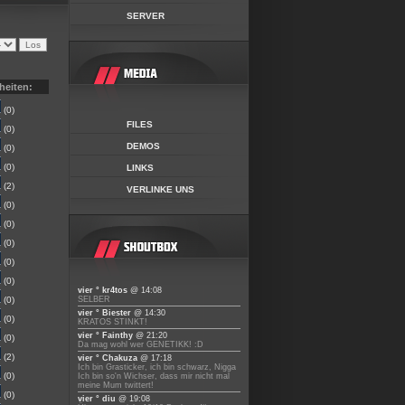
SERVER
heiten:
(0)
FILES
(0)
DEMOS
(0)
(0)
LINKS
(2)
VERLINKE UNS
(0)
(0)
(0)
(0)
(0)
vier ° kr4tos
@ 14:08
(0)
SELBER
vier ° Biester
@ 14:30
(0)
KRATOS STINKT!
vier ° Fainthy
@ 21:20
(0)
Da mag wohl wer GENETIKK! :D
(2)
vier ° Chakuza
@ 17:18
Ich bin Grasticker, ich bin schwarz, Nigga
(0)
Ich bin so'n Wichser, dass mir nicht mal
meine Mum twittert!
(0)
vier ° diu
@ 19:08