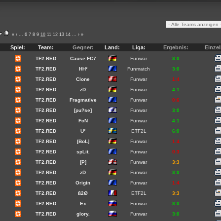
«
‹
...
6
7
8
9
10
11
12
13
14
...
›
»
Spiel:
Team:
Gegner:
Land:
Liga:
Ergebnis:
Einzel
TF2.RED
Cause.FC7
Funwar
3:0
TF2.RED
HH²
Funmatch
3:0
TF2.RED
Clone
Funwar
1:4
TF2.RED
zD
Funwar
4:1
TF2.RED
Fragmative
Funwar
0:6
TF2.RED
[pu?se]
Funwar
3:0
TF2.RED
FcN
Funwar
4:1
TF2.RED
U²
ETF2L
6:0
TF2.RED
[BoL]
Funwar
1:4
TF2.RED
spLit.
Funwar
0:3
TF2.RED
[P]
Funwar
3:3
TF2.RED
zD
Funwar
3:0
TF2.RED
Origin
Funwar
1:4
TF2.RED
ß2Ø
ETF2L
3:3
TF2.RED
Ex
Funwar
3:0
TF2.RED
glory.
Funwar
3:0