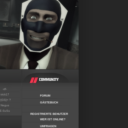
-df-
trick17
FORUM
=[GS]= ?
GÄSTEBUCH
Negus
E-SuSu
REGISTRIERTE BENUTZER
WER IST ONLINE?
UMFRAGEN