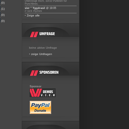
Überzeugt mich, 10/10 Punkten für
(0)
Punchlines.
vier ° Yggdrasil
@ 19:05
(1)
// sick rhymes
(0)
•
Zeige alle
(0)
keine aktive Umfrage
•
zeige Umfragen
Sponsor