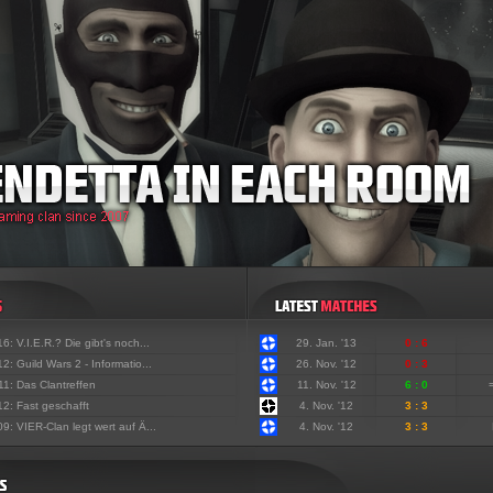
'16:
V.I.E.R.? Die gibt's noch...
29. Jan. '13
0 : 6
'12:
Guild Wars 2 - Informatio...
26. Nov. '12
0 : 3
'11:
Das Clantreffen
11. Nov. '12
6 : 0
'12:
Fast geschafft
4. Nov. '12
3 : 3
'09:
VIER-Clan legt wert auf Ä...
4. Nov. '12
3 : 3