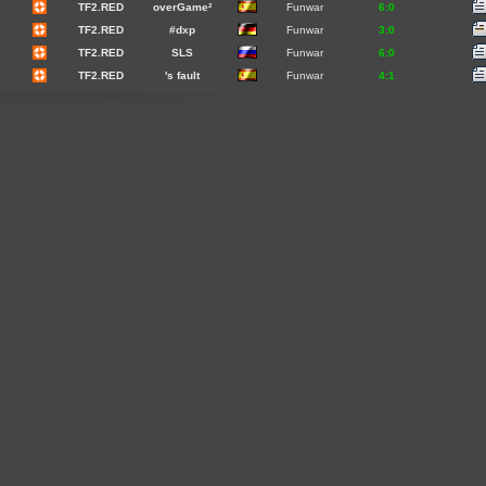
TF2.RED
overGame²
Funwar
6:0
TF2.RED
#dxp
Funwar
3:0
TF2.RED
SLS
Funwar
6:0
TF2.RED
's fault
Funwar
4:1