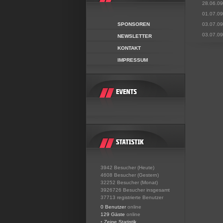
28.06.09
01.07.09
SPONSOREN
03.07.09
03.07.09
NEWSLETTER
KONTAKT
IMPRESSUM
3942 Besucher (Heute)
4608 Besucher (Gestern)
32252 Besucher (Monat)
3926726 Besucher insgesamt
37713 registrierte Benutzer
0 Benutzer
online
129 Gäste
online
•
Zeige Statistik