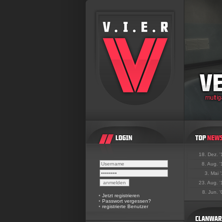
18. Dez. 
8. Aug. 
3. Mai 
23. Aug. 
8. Jun. 
•
Jetzt registrieren
•
Passwort vergessen?
•
registrierte Benutzer