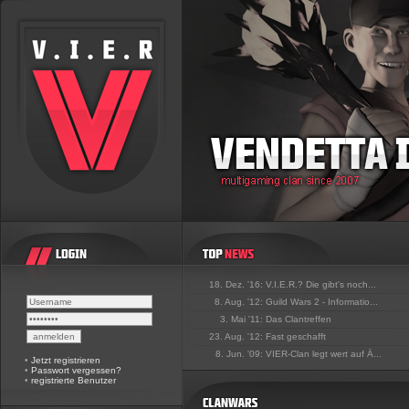
18. Dez. '16:
V.I.E.R.? Die gibt's noch...
8. Aug. '12:
Guild Wars 2 - Informatio...
3. Mai '11:
Das Clantreffen
23. Aug. '12:
Fast geschafft
8. Jun. '09:
VIER-Clan legt wert auf Ä...
•
Jetzt registrieren
•
Passwort vergessen?
•
registrierte Benutzer