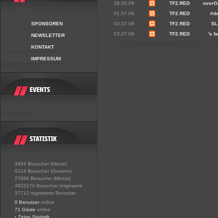
28.06.09
TF2.RED
overG
01.07.09
TF2.RED
#d
SPONSOREN
03.07.09
TF2.RED
SL
03.07.09
TF2.RED
's fa
NEWSLETTER
KONTAKT
IMPRESSUM
3994 Besucher (Heute)
5214 Besucher (Gestern)
27696 Besucher (Monat)
3922170 Besucher insgesamt
37712 registrierte Benutzer
0 Benutzer
online
71 Gäste
online
•
Zeige Statistik