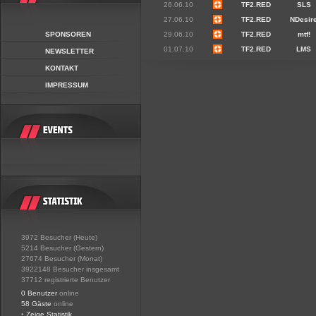
26.06.10
TF2.RED
SLS
27.06.10
TF2.RED
NDesir
SPONSOREN
29.06.10
TF2.RED
mtf!
01.07.10
TF2.RED
LMS
NEWSLETTER
KONTAKT
IMPRESSUM
3972 Besucher (Heute)
5214 Besucher (Gestern)
27674 Besucher (Monat)
3922148 Besucher insgesamt
37712 registrierte Benutzer
0 Benutzer
online
58 Gäste
online
•
Zeige Statistik