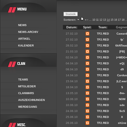
Sortieren:
«
‹
...
10
11
12
13
14
15
16
17
18
..
NEWS
Datum:
Spiel:
Team:
Gegner
NEWS-ARCHIV
27.02.10
TF2.RED
Caward
ARTIKEL
27.02.10
TF2.RED
fp´
KALENDER
28.02.10
TF2.RED
6kNTou
21.03.10
TF2.RED
[FB]
02.04.10
TF2.RED
(=WDG=
04.04.10
TF2.RED
eQ|
08.04.10
TF2.RED
d9
14.04.10
TF2.RED
Cardu
TEAMS
15.04.10
TF2.RED
|LZ.war
MITGLIEDER
18.04.10
TF2.RED
$
CLANWARS
13.05.10
TF2.RED
-9m-
10.06.10
TF2.RED
NOM
AUSZEICHNUNGEN
10.06.10
TF2.RED
sdx
WERDEGANG
24.06.10
TF2.RED
ScS
25.06.10
TF2.RED
X
26.06.10
TF2.RED
sh1ne