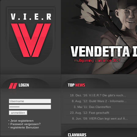
18. Dez. '16:
V.I.E.R.? Die gibt's noch...
8. Aug. '12:
Guild Wars 2 - Informatio...
3. Mai '11:
Das Clantreffen
23. Aug. '12:
Fast geschafft
8. Jun. '09:
VIER-Clan legt wert auf Ä...
•
Jetzt registrieren
•
Passwort vergessen?
•
registrierte Benutzer