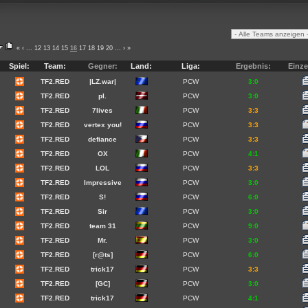
«
‹
...
12
13
14
15
16
17
18
19
20
...
›
»
Spiel:
Team:
Gegner:
Land:
Liga:
Ergebnis:
Einze
TF2.RED
|LZ.war|
PCW
3:0
TF2.RED
pl.
PCW
3:0
TF2.RED
7lives
PCW
3:3
TF2.RED
vertex you!
PCW
3:3
TF2.RED
defiance
PCW
3:3
TF2.RED
OX
PCW
4:1
TF2.RED
LOL
PCW
3:3
TF2.RED
Impressive
PCW
3:0
TF2.RED
S!
PCW
6:0
TF2.RED
Sir
PCW
3:0
TF2.RED
team 31
PCW
9:0
TF2.RED
Mr.
PCW
3:0
TF2.RED
[r@ts]
PCW
6:0
TF2.RED
trick17
PCW
3:3
TF2.RED
[GC]
PCW
3:0
TF2.RED
trick17
PCW
4:1