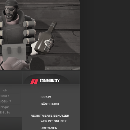
-df-
trick17
FORUM
=[GS]= ?
GÄSTEBUCH
Negus
E-SuSu
REGISTRIERTE BENUTZER
WER IST ONLINE?
UMFRAGEN