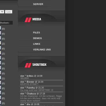
SERVER
lheiten:
(0)
FILES
(0)
DEMOS
(0)
(2)
LINKS
(0)
VERLINKE UNS
(2)
(0)
(0)
(0)
(0)
vier ° kr4tos
@ 14:08
(1)
SELBER
vier ° Biester
@ 14:30
(0)
KRATOS STINKT!
vier ° Fainthy
@ 21:20
(0)
Da mag wohl wer GENETIKK! :D
(0)
vier ° Chakuza
@ 17:18
Ich bin Grasticker, ich bin schwarz, Nigga
(0)
Ich bin so'n Wichser, dass mir nicht mal
meine Mum twittert!
(0)
vier ° diu
@ 19:08