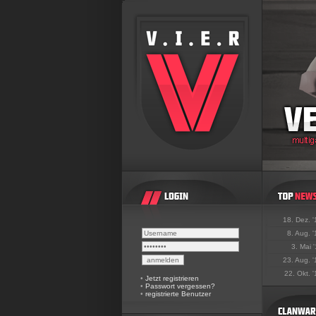
18. Dez. 
8. Aug. 
3. Mai 
23. Aug. 
22. Okt. 
•
Jetzt registrieren
•
Passwort vergessen?
•
registrierte Benutzer