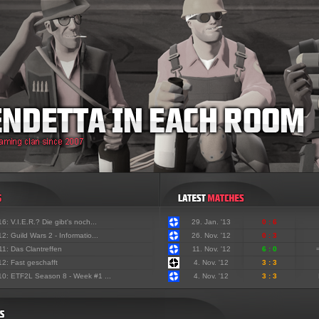
'16:
V.I.E.R.? Die gibt's noch...
29. Jan. '13
0 : 6
'12:
Guild Wars 2 - Informatio...
26. Nov. '12
0 : 3
'11:
Das Clantreffen
11. Nov. '12
6 : 0
'12:
Fast geschafft
4. Nov. '12
3 : 3
'10:
ETF2L Season 8 - Week #1 ...
4. Nov. '12
3 : 3