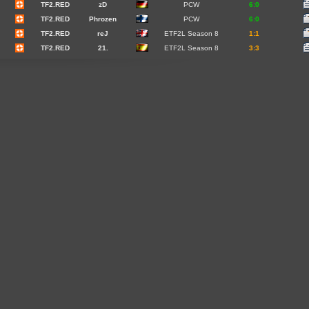
TF2.RED
zD
PCW
6:0
TF2.RED
Phrozen
PCW
6:0
TF2.RED
reJ
ETF2L Season 8
1:1
TF2.RED
21.
ETF2L Season 8
3:3