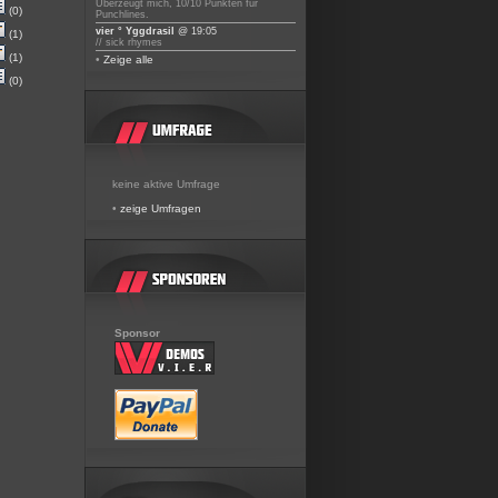
Überzeugt mich, 10/10 Punkten für
(0)
Punchlines.
vier ° Yggdrasil
@ 19:05
(1)
// sick rhymes
(1)
•
Zeige alle
(0)
keine aktive Umfrage
•
zeige Umfragen
Sponsor