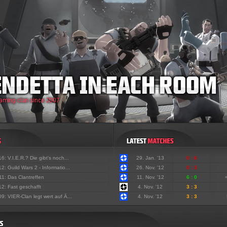
'16:
V.I.E.R.? Die gibt's noch...
29. Jan. '13
0 : 6
'12:
Guild Wars 2 - Informatio...
26. Nov. '12
0 : 3
'11:
Das Clantreffen
11. Nov. '12
6 : 0
'12:
Fast geschafft
4. Nov. '12
3 : 3
'09:
VIER-Clan legt wert auf Ä...
4. Nov. '12
3 : 3