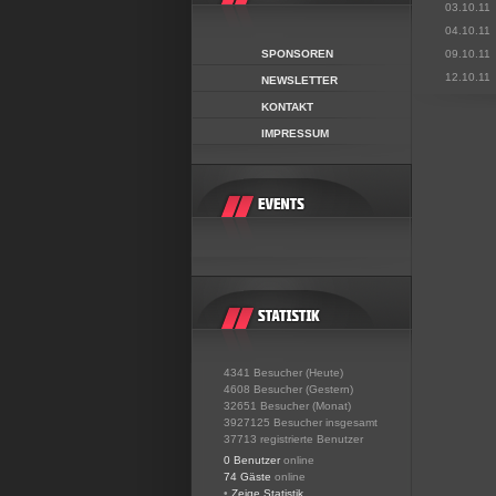
03.10.11
04.10.11
SPONSOREN
09.10.11
12.10.11
NEWSLETTER
KONTAKT
IMPRESSUM
4341 Besucher (Heute)
4608 Besucher (Gestern)
32651 Besucher (Monat)
3927125 Besucher insgesamt
37713 registrierte Benutzer
0 Benutzer
online
74 Gäste
online
•
Zeige Statistik