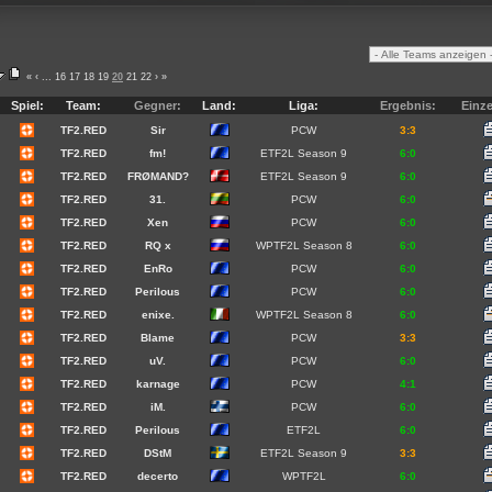
«
‹
...
16
17
18
19
20
21
22
›
»
Spiel:
Team:
Gegner:
Land:
Liga:
Ergebnis:
Einze
TF2.RED
Sir
PCW
3:3
TF2.RED
fm!
ETF2L Season 9
6:0
TF2.RED
FRØMAND?
ETF2L Season 9
6:0
TF2.RED
31.
PCW
6:0
TF2.RED
Xen
PCW
6:0
TF2.RED
RQ x
WPTF2L Season 8
6:0
TF2.RED
EnRo
PCW
6:0
TF2.RED
Perilous
PCW
6:0
TF2.RED
enixe.
WPTF2L Season 8
6:0
TF2.RED
Blame
PCW
3:3
TF2.RED
uV.
PCW
6:0
TF2.RED
karnage
PCW
4:1
TF2.RED
iM.
PCW
6:0
TF2.RED
Perilous
ETF2L
6:0
TF2.RED
DStM
ETF2L Season 9
3:3
TF2.RED
decerto
WPTF2L
6:0