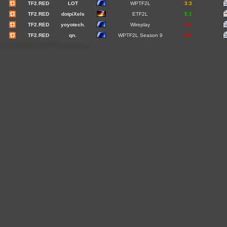
TF2.RED
LOT
WPTF2L
3:3
TF2.RED
dotpiXels
ETF2L
5:1
TF2.RED
yoyotech.
Wireplay
0:6
TF2.RED
qn.
WPTF2L Season 9
0:6