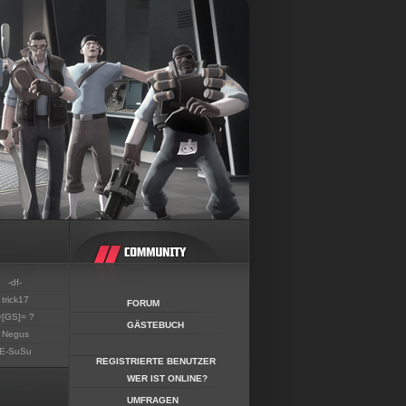
-df-
trick17
FORUM
=[GS]= ?
GÄSTEBUCH
Negus
E-SuSu
REGISTRIERTE BENUTZER
WER IST ONLINE?
UMFRAGEN