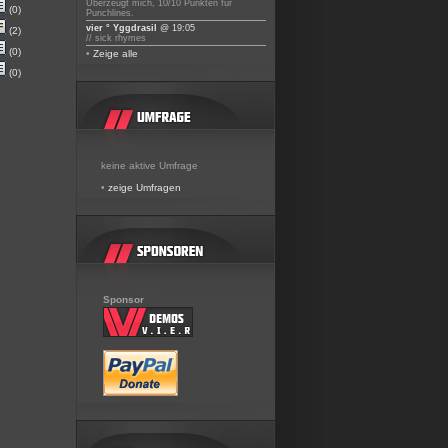
Überzeugt mich, 10/10 Punkten für
(0)
Punchlines.
vier ° Yggdrasil
@ 19:05
(2)
// sick rhymes
(0)
•
Zeige alle
(0)
keine aktive Umfrage
•
zeige Umfragen
Sponsor