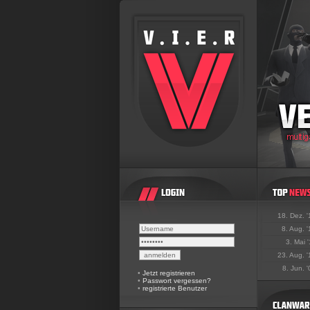
18. Dez. 
8. Aug. 
3. Mai 
23. Aug. 
8. Jun. 
•
Jetzt registrieren
•
Passwort vergessen?
•
registrierte Benutzer