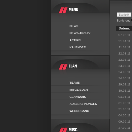
Sortieren:
NEWS
Datum:
NEWS-ARCHIV
07.03.11
ARTIKEL
21.04.11
KALENDER
11.04.11
22.03.11
22.03.11
23.03.11
24.03.11
24.05.11
TEAMS
29.03.11
MITGLIEDER
30.03.11
CLANWARS
04.04.11
31.03.11
AUSZEICHNUNGEN
31.03.11
WERDEGANG
04.05.11
09.05.11
27.09.11