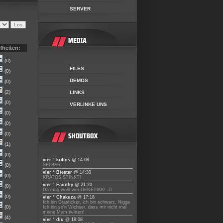
SERVER
lheiten:
(0)
FILES
(0)
DEMOS
(0)
(2)
LINKS
(0)
VERLINKE UNS
(0)
(0)
(0)
(1)
(0)
vier ° kr4tos
@ 14:08
(0)
SELBER
vier ° Biester
@ 14:30
(0)
KRATOS STINKT!
vier ° Fainthy
@ 21:20
(0)
Da mag wohl wer GENETIKK! :D
(0)
vier ° Chakuza
@ 17:18
Ich bin Grasticker, ich bin schwarz, Nigga
(0)
Ich bin so'n Wichser, dass mir nicht mal
meine Mum twittert!
(4)
vier ° diu
@ 19:08