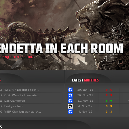
'16:
V.I.E.R.? Die gibt's noch...
29. Jan. '13
0 : 6
'12:
Guild Wars 2 - Informatio...
26. Nov. '12
0 : 3
'11:
Das Clantreffen
11. Nov. '12
6 : 0
'12:
Fast geschafft
4. Nov. '12
3 : 3
'09:
VIER-Clan legt wert auf Ä...
4. Nov. '12
3 : 3