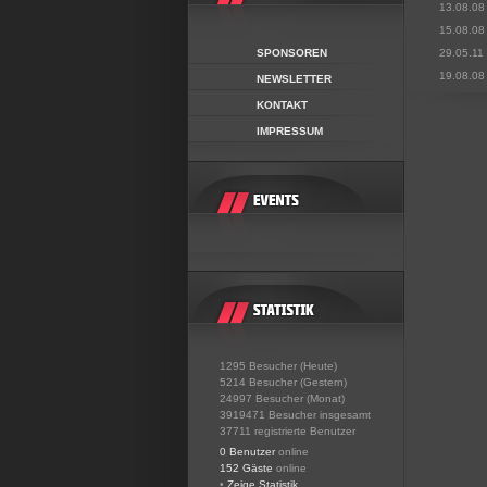
13.08.08
15.08.08
SPONSOREN
29.05.11
19.08.08
NEWSLETTER
KONTAKT
IMPRESSUM
1295 Besucher (Heute)
5214 Besucher (Gestern)
24997 Besucher (Monat)
3919471 Besucher insgesamt
37711 registrierte Benutzer
0 Benutzer
online
152 Gäste
online
•
Zeige Statistik