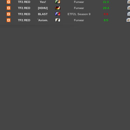
TF2.RED
Yes!
Funwar
11:3
TF2.RED
[H3HU]
Funwar
20:4
TF2.RED
BLAST
ETF2L Season 9
0:6
TF2.RED
`Axiom.
Funwar
8:5