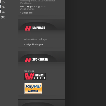
Überzeugt mich, 10/10 Punkten für
(2)
Punchlines.
vier ° Yggdrasil
@ 19:05
(5)
// sick rhymes
(0)
•
Zeige alle
(46)
keine aktive Umfrage
•
zeige Umfragen
Sponsor