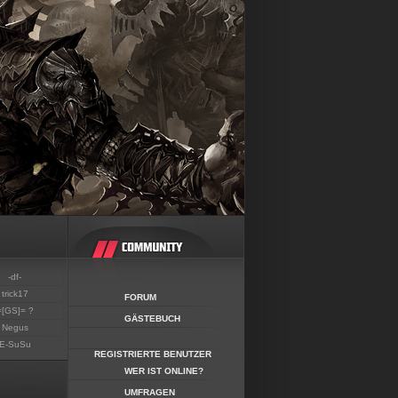
-df-
trick17
FORUM
=[GS]= ?
GÄSTEBUCH
Negus
E-SuSu
REGISTRIERTE BENUTZER
WER IST ONLINE?
UMFRAGEN