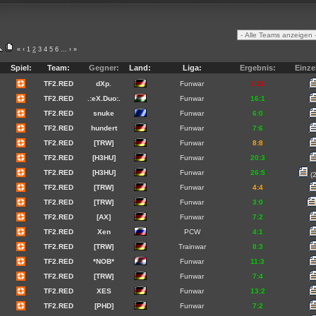
«
‹
1
2
3
4
5
6
...
›
»
Spiel:
Team:
Gegner:
Land:
Liga:
Ergebnis:
Einze
TF2.RED
dXp.
Funwar
2:11
TF2.RED
.:eX.Duo:.
Funwar
16:1
TF2.RED
snuke
Funwar
6:0
TF2.RED
hundert
Funwar
7:6
TF2.RED
[TRW]
Funwar
8:8
TF2.RED
[H3HU]
Funwar
20:3
TF2.RED
[H3HU]
Funwar
26:5
(2
TF2.RED
[TRW]
Funwar
4:4
TF2.RED
[TRW]
Funwar
3:0
TF2.RED
[AX]
Funwar
7:2
TF2.RED
Xen
PCW
4:1
TF2.RED
[TRW]
Trainwar
8:3
TF2.RED
*NOB*
Funwar
11:3
TF2.RED
[TRW]
Funwar
7:4
TF2.RED
XES
Funwar
13:2
TF2.RED
[PHD]
Funwar
7:2