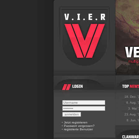
18. Dez. 
8. Aug. 
3. Mai 
23. Aug. 
8. Jun. 
•
Jetzt registrieren
•
Passwort vergessen?
•
registrierte Benutzer