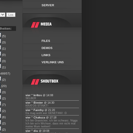
SERVER
lheiten:
(5)
FILES
(3)
DEMOS
(1)
(0)
LINKS
(3)
VERLINKE UNS
(1)
48957)
(2)
(20)
(3)
vier ° kr4tos
@ 14:08
(2)
SELBER
vier ° Biester
@ 14:30
(7)
KRATOS STINKT!
vier ° Fainthy
@ 21:20
(2)
Da mag wohl wer GENETIKK! :D
(6)
vier ° Chakuza
@ 17:18
Ich bin Grasticker, ich bin schwarz, Nigga
(2)
Ich bin so'n Wichser, dass mir nicht mal
meine Mum twittert!
(2)
vier ° diu
@ 19:08