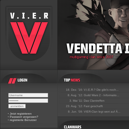
18. Dez. '16:
V.I.E.R.? Die gibt's noch...
8. Aug. '12:
Guild Wars 2 - Informatio...
3. Mai '11:
Das Clantreffen
23. Aug. '12:
Fast geschafft
8. Jun. '09:
VIER-Clan legt wert auf Ä...
•
Jetzt registrieren
•
Passwort vergessen?
•
registrierte Benutzer