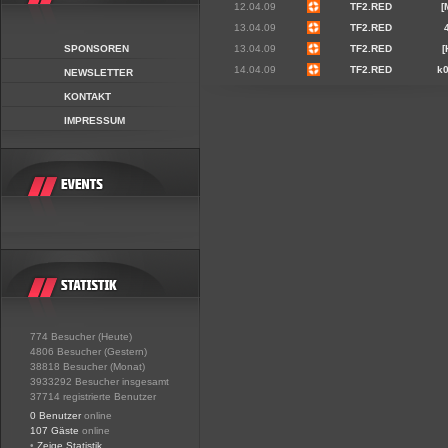
12.04.09
TF2.RED
[
13.04.09
TF2.RED
SPONSOREN
13.04.09
TF2.RED
[
14.04.09
TF2.RED
k0
NEWSLETTER
KONTAKT
IMPRESSUM
774 Besucher (Heute)
4806 Besucher (Gestern)
38818 Besucher (Monat)
3933292 Besucher insgesamt
37714 registrierte Benutzer
0 Benutzer
online
107 Gäste
online
•
Zeige Statistik