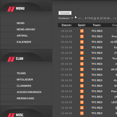
Sortieren:
«
‹
...
6
7
8
9
10
11
12
13
14
...
›
»
NEWS
Datum:
Spiel:
Team:
Ge
NEWS-ARCHIV
29.03.09
TF2.RED
ARTIKEL
03.04.09
TF2.RED
Pre
KALENDER
03.04.09
TF2.RED
<[=À
02.04.09
TF2.RED
Ex
05.04.09
TF2.RED
|
07.04.09
TF2.RED
Tea
06.04.09
TF2.RED
-
07.04.09
TF2.RED
dA-
TEAMS
07.04.09
TF2.RED
MITGLIEDER
08.04.09
TF2.RED
-G
CLANWARS
08.04.09
TF2.RED
M
09.04.09
TF2.RED
Flas
AUSZEICHNUNGEN
09.04.09
TF2.RED
[
WERDEGANG
10.04.09
TF2.RED
LEG
11.04.09
TF2.RED
[
12.04.09
TF2.RED