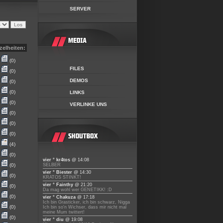
SERVER
zelheiten:
(0)
FILES
(0)
DEMOS
(0)
(0)
LINKS
(0)
VERLINKE UNS
(0)
(0)
(0)
(4)
(0)
vier ° kr4tos
@ 14:08
(0)
SELBER
vier ° Biester
@ 14:30
(0)
KRATOS STINKT!
vier ° Fainthy
@ 21:20
(0)
Da mag wohl wer GENETIKK! :D
(0)
vier ° Chakuza
@ 17:18
Ich bin Grasticker, ich bin schwarz, Nigga
(0)
Ich bin so'n Wichser, dass mir nicht mal
meine Mum twittert!
(0)
vier ° diu
@ 19:08