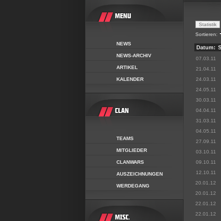
Sortieren:
NEWS
Datum:
S
NEWS-ARCHIV
07.03.11
ARTIKEL
21.04.11
KALENDER
24.03.11
24.05.11
30.03.11
04.04.11
31.03.11
04.05.11
TEAMS
27.09.11
MITGLIEDER
03.10.11
CLANWARS
09.10.11
12.10.11
AUSZEICHNUNGEN
20.01.12
WERDEGANG
20.01.12
22.01.12
22.01.12