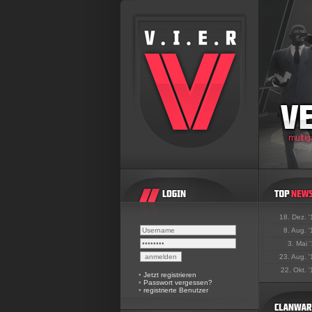
18. Dez. 
8. Aug. 
3. Mai 
23. Aug. 
22. Okt. 
•
Jetzt registrieren
•
Passwort vergessen?
•
registrierte Benutzer