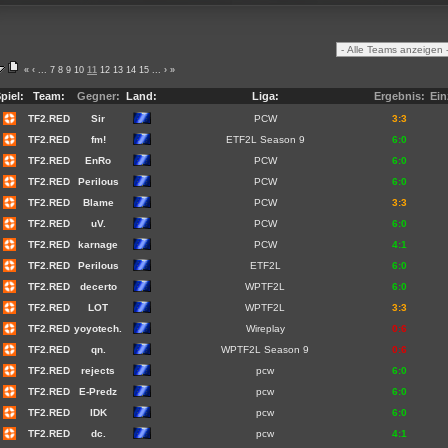
«
‹
...
7
8
9
10
11
12
13
14
15
...
›
»
piel:
Team:
Gegner:
Land:
Liga:
Ergebnis:
Ein
TF2.RED
Sir
PCW
3:3
TF2.RED
fm!
ETF2L Season 9
6:0
TF2.RED
EnRo
PCW
6:0
TF2.RED
Perilous
PCW
6:0
TF2.RED
Blame
PCW
3:3
TF2.RED
uV.
PCW
6:0
TF2.RED
karnage
PCW
4:1
TF2.RED
Perilous
ETF2L
6:0
TF2.RED
decerto
WPTF2L
6:0
TF2.RED
LOT
WPTF2L
3:3
TF2.RED
yoyotech.
Wireplay
0:6
TF2.RED
qn.
WPTF2L Season 9
0:6
TF2.RED
rejects
pcw
6:0
TF2.RED
E-Predz
pcw
6:0
TF2.RED
IDK
pcw
6:0
TF2.RED
dc.
pcw
4:1