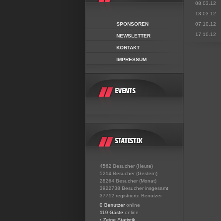
08.03.12
13.03.12
SPONSOREN
07.10.12
17.10.12
NEWSLETTER
KONTAKT
IMPRESSUM
4562 Besucher (Heute)
5214 Besucher (Gestern)
28264 Besucher (Monat)
3922738 Besucher insgesamt
37712 registrierte Benutzer
0 Benutzer
online
119 Gäste
online
•
Zeige Statistik