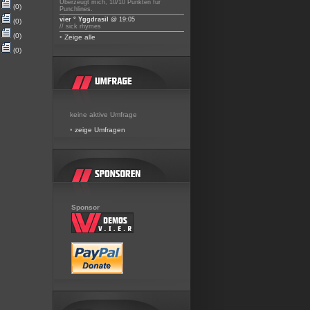
Überzeugt mich, 10/10 Punkten für
(0)
Punchlines.
vier ° Yggdrasil
@ 19:05
(0)
// sick rhymes
(0)
•
Zeige alle
(0)
keine aktive Umfrage
•
zeige Umfragen
Sponsor