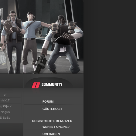
-df-
trick17
FORUM
=[GS]= ?
GÄSTEBUCH
Negus
E-SuSu
REGISTRIERTE BENUTZER
WER IST ONLINE?
UMFRAGEN