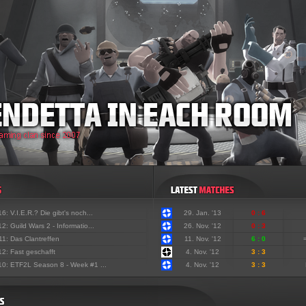
'16:
V.I.E.R.? Die gibt's noch...
29. Jan. '13
0 : 6
'12:
Guild Wars 2 - Informatio...
26. Nov. '12
0 : 3
'11:
Das Clantreffen
11. Nov. '12
6 : 0
'12:
Fast geschafft
4. Nov. '12
3 : 3
'10:
ETF2L Season 8 - Week #1 ...
4. Nov. '12
3 : 3