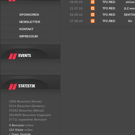
26.06.10
TF2.RED
sh1ne
21.07.10
TF2.RED
|LZ.war
SPONSOREN
04.08.10
TF2.RED
SEKTO
27.09.10
TF2.RED
Sir
NEWSLETTER
KONTAKT
IMPRESSUM
1660 Besucher (Heute)
5214 Besucher (Gestern)
25362 Besucher (Monat)
3919836 Besucher insgesamt
37711 registrierte Benutzer
0 Benutzer
online
110 Gäste
online
•
Zeige Statistik