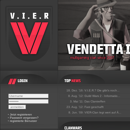
18. Dez. '16:
V.I.E.R.? Die gibt's noch...
8. Aug. '12:
Guild Wars 2 - Informatio...
3. Mai '11:
Das Clantreffen
23. Aug. '12:
Fast geschafft
8. Jun. '09:
VIER-Clan legt wert auf Ä...
•
Jetzt registrieren
•
Passwort vergessen?
•
registrierte Benutzer