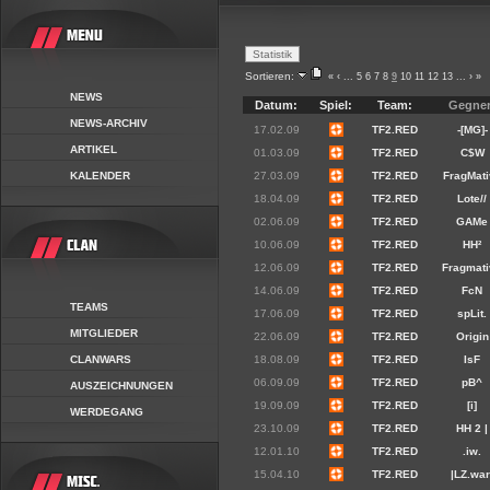
Sortieren:
«
‹
...
5
6
7
8
9
10
11
12
13
...
›
»
NEWS
Datum:
Spiel:
Team:
Gegner
NEWS-ARCHIV
17.02.09
TF2.RED
-[MG]-
ARTIKEL
01.03.09
TF2.RED
C$W
KALENDER
27.03.09
TF2.RED
FragMat
18.04.09
TF2.RED
Lote//
02.06.09
TF2.RED
GAMe
10.06.09
TF2.RED
HH²
12.06.09
TF2.RED
Fragmat
14.06.09
TF2.RED
FcN
TEAMS
17.06.09
TF2.RED
spLit.
MITGLIEDER
22.06.09
TF2.RED
Origin
CLANWARS
18.08.09
TF2.RED
IsF
06.09.09
TF2.RED
pB^
AUSZEICHNUNGEN
19.09.09
TF2.RED
[i]
WERDEGANG
23.10.09
TF2.RED
HH 2 |
12.01.10
TF2.RED
.iw.
15.04.10
TF2.RED
|LZ.war