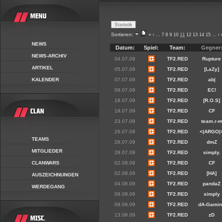
Sortieren:
«
‹
...
7
8
9
10
11
12
13
14
15
...
›
NEWS
Datum:
Spiel:
Team:
Gegner
NEWS-ARCHIV
04.07.09
TF2.RED
Rupture
ARTIKEL
05.07.09
TF2.RED
[LaZy]
KALENDER
07.07.09
TF2.RED
ab|
09.07.09
TF2.RED
EC!
18.07.09
TF2.RED
[R.O.S]
19.07.09
TF2.RED
CF
23.07.09
TF2.RED
team.r-
26.07.09
TF2.RED
<|ARGO|
TEAMS
28.07.09
TF2.RED
dmZ
MITGLIEDER
28.07.09
TF2.RED
simply.
CLANWARS
02.08.09
TF2.RED
CF
02.08.09
TF2.RED
[HA]
AUSZEICHNUNGEN
04.08.09
TF2.RED
pandaZ
WERDEGANG
09.08.09
TF2.RED
simply
09.08.09
TF2.RED
dA-Gami
13.08.09
TF2.RED
zD