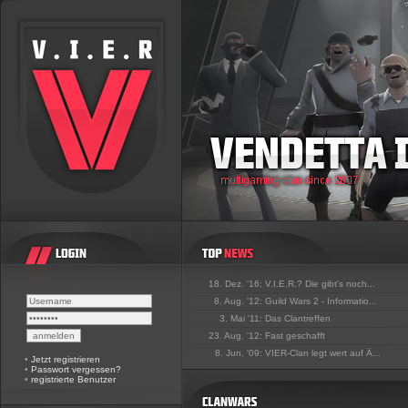
18. Dez. '16:
V.I.E.R.? Die gibt's noch...
8. Aug. '12:
Guild Wars 2 - Informatio...
3. Mai '11:
Das Clantreffen
23. Aug. '12:
Fast geschafft
8. Jun. '09:
VIER-Clan legt wert auf Ä...
•
Jetzt registrieren
•
Passwort vergessen?
•
registrierte Benutzer