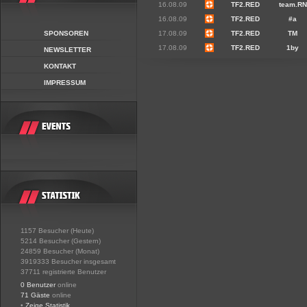
16.08.09
TF2.RED
team.RN
16.08.09
TF2.RED
#a
SPONSOREN
17.08.09
TF2.RED
TM
17.08.09
TF2.RED
1by
NEWSLETTER
KONTAKT
IMPRESSUM
1157 Besucher (Heute)
5214 Besucher (Gestern)
24859 Besucher (Monat)
3919333 Besucher insgesamt
37711 registrierte Benutzer
0 Benutzer
online
71 Gäste
online
•
Zeige Statistik