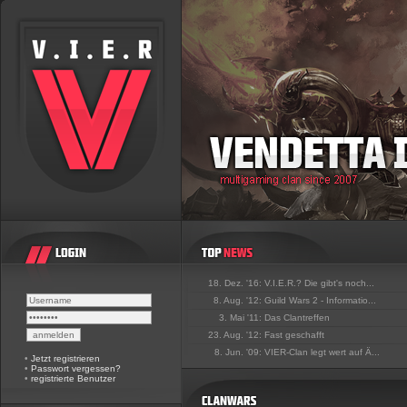
18. Dez. '16:
V.I.E.R.? Die gibt's noch...
8. Aug. '12:
Guild Wars 2 - Informatio...
3. Mai '11:
Das Clantreffen
23. Aug. '12:
Fast geschafft
8. Jun. '09:
VIER-Clan legt wert auf Ä...
•
Jetzt registrieren
•
Passwort vergessen?
•
registrierte Benutzer