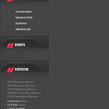
SPONSOREN
NEWSLETTER
KONTAKT
IMPRESSUM
4023 Besucher (Heute)
4608 Besucher (Gestern)
32333 Besucher (Monat)
3926807 Besucher insgesamt
37713 registrierte Benutzer
0 Benutzer
online
90 Gäste
online
•
Zeige Statistik