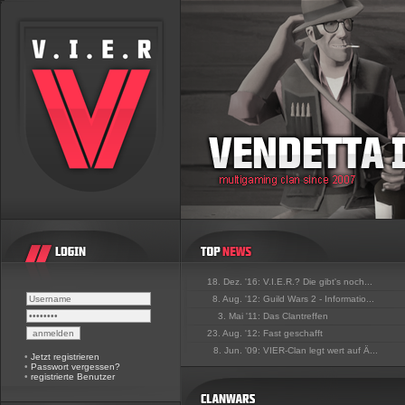
18. Dez. '16:
V.I.E.R.? Die gibt's noch...
8. Aug. '12:
Guild Wars 2 - Informatio...
3. Mai '11:
Das Clantreffen
23. Aug. '12:
Fast geschafft
8. Jun. '09:
VIER-Clan legt wert auf Ä...
•
Jetzt registrieren
•
Passwort vergessen?
•
registrierte Benutzer