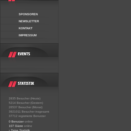
SPONSOREN
NEWSLETTER
KONTAKT
IMPRESSUM
2835 Besucher (Heute)
5214 Besucher (Gestern)
26537 Besucher (Monat)
3921011 Besucher insgesamt
37712 registrierte Benutzer
0 Benutzer
online
107 Gäste
online
•
Zeige Statistik