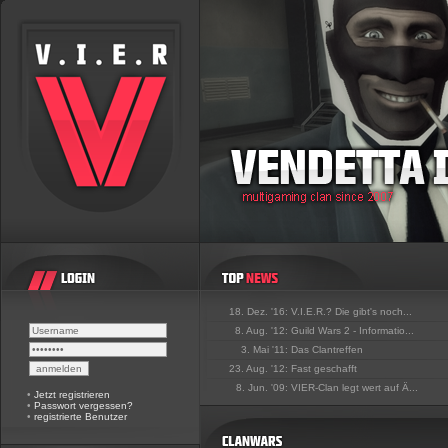
18. Dez. '16:
V.I.E.R.? Die gibt's noch...
8. Aug. '12:
Guild Wars 2 - Informatio...
3. Mai '11:
Das Clantreffen
23. Aug. '12:
Fast geschafft
8. Jun. '09:
VIER-Clan legt wert auf Ä...
•
Jetzt registrieren
•
Passwort vergessen?
•
registrierte Benutzer