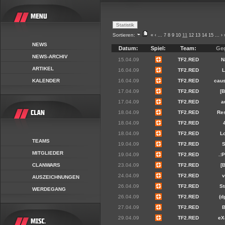
Sortieren:
«
‹
...
7
8
9
10
11
12
13
14
15
...
›
NEWS
Datum:
Spiel:
Team:
Ge
NEWS-ARCHIV
15.04.09
TF2.RED
N
ARTIKEL
16.04.09
TF2.RED
KALENDER
16.04.09
TF2.RED
cau
17.04.09
TF2.RED
[
17.04.09
TF2.RED
a
18.04.09
TF2.RED
Re
18.04.09
TF2.RED
18.04.09
TF2.RED
Lo
TEAMS
19.04.09
TF2.RED
MITGLIEDER
19.04.09
TF2.RED
.:
CLANWARS
23.04.09
TF2.RED
[
24.04.09
TF2.RED
AUSZEICHNUNGEN
26.04.09
TF2.RED
S
WERDEGANG
26.04.09
TF2.RED
(d
27.04.09
TF2.RED
29.04.09
TF2.RED
eX