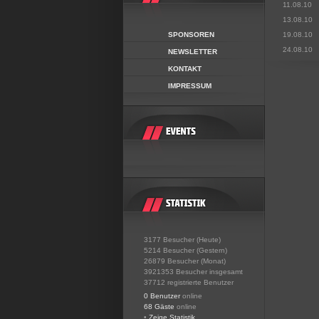
11.08.10
13.08.10
SPONSOREN
19.08.10
24.08.10
NEWSLETTER
KONTAKT
IMPRESSUM
3177 Besucher (Heute)
5214 Besucher (Gestern)
26879 Besucher (Monat)
3921353 Besucher insgesamt
37712 registrierte Benutzer
0 Benutzer
online
68 Gäste
online
•
Zeige Statistik