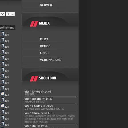
SERVER
zelheiten:
(0)
FILES
(0)
DEMOS
(0)
(0)
LINKS
(0)
VERLINKE UNS
(0)
(0)
(0)
(0)
(0)
vier ° kr4tos
@ 14:08
(1)
SELBER
vier ° Biester
@ 14:30
(0)
KRATOS STINKT!
vier ° Fainthy
@ 21:20
(2)
Da mag wohl wer GENETIKK! :D
(0)
vier ° Chakuza
@ 17:18
Ich bin Grasticker, ich bin schwarz, Nigga
(0)
Ich bin so'n Wichser, dass mir nicht mal
meine Mum twittert!
(0)
vier ° diu
@ 19:08