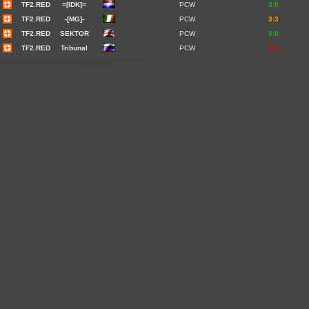
TF2.RED
=[IDK]=
PCW
3:0
TF2.RED
-[MG]-
PCW
3:3
TF2.RED
SEKTOR
PCW
3:0
TF2.RED
Tribunal
PCW
1:4