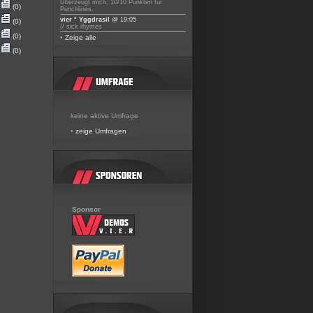
Überzeugt mich, 10/10 Punkten für
(0)
Punchlines.
vier ° Yggdrasil
@ 19:05
(0)
// sick rhymes
(0)
•
Zeige alle
(0)
keine aktive Umfrage
•
zeige Umfragen
Sponsor