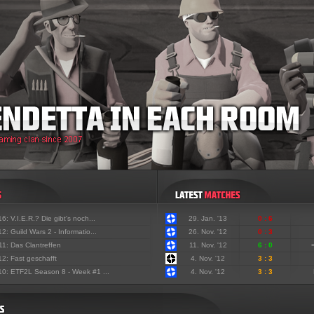
'16:
V.I.E.R.? Die gibt's noch...
29. Jan. '13
0 : 6
'12:
Guild Wars 2 - Informatio...
26. Nov. '12
0 : 3
'11:
Das Clantreffen
11. Nov. '12
6 : 0
'12:
Fast geschafft
4. Nov. '12
3 : 3
'10:
ETF2L Season 8 - Week #1 ...
4. Nov. '12
3 : 3