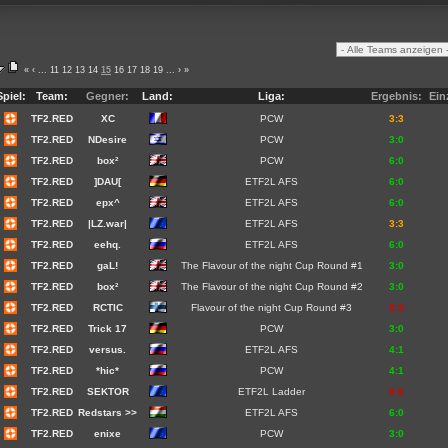
«
‹
...
11
12
13
14
15
16
17
18
19
...
›
»
Spiel:
Team:
Gegner:
Land:
Liga:
Ergebnis:
Ein
TF2.RED
XC
PCW
3:3
TF2.RED
NDesire
PCW
3:0
TF2.RED
box²
PCW
6:0
TF2.RED
]DAU[
ETF2L AFS
6:0
TF2.RED
epx^
ETF2L AFS
6:0
TF2.RED
|LZ.war|
ETF2L AFS
3:3
TF2.RED
eehq.
ETF2L AFS
6:0
TF2.RED
gaL!
The Flavour of the night Cup Round #1
3:0
TF2.RED
box²
The Flavour of the night Cup Round #2
3:0
TF2.RED
RCTIC
Flavour of the night Cup Round #3
0:3
TF2.RED
Trick 17
PCW
3:0
TF2.RED
versus.
ETF2L AFS
4:1
TF2.RED
*hic*
PCW
4:1
TF2.RED
SEKTOR
ETF2L Ladder
0:6
TF2.RED
Redstars >>
ETF2L AFS
6:0
TF2.RED
enixe
PCW
3:0