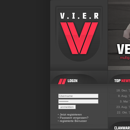
18. Dez. 
8. Aug. 
3. Mai 
23. Aug. 
22. Okt. 
•
Jetzt registrieren
•
Passwort vergessen?
•
registrierte Benutzer