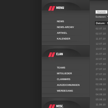
Sortieren:
NEWS
Datum:
NEWS-ARCHIV
02.07.10
ARTIKEL
02.07.10
KALENDER
11.07.10
12.07.10
13.07.10
21.07.10
22.07.10
27.07.10
TEAMS
27.07.10
MITGLIEDER
27.07.10
CLANWARS
01.08.10
02.08.10
AUSZEICHNUNGEN
02.08.10
WERDEGANG
04.08.10
05.08.10
11.08.10