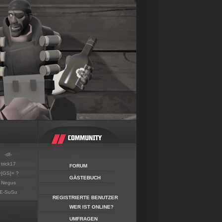
-df-
trick17
FORUM
=[GS]= ?
GÄSTEBUCH
Negus
E-SuSu
REGISTRIERTE BENUTZER
WER IST ONLINE?
UMFRAGEN