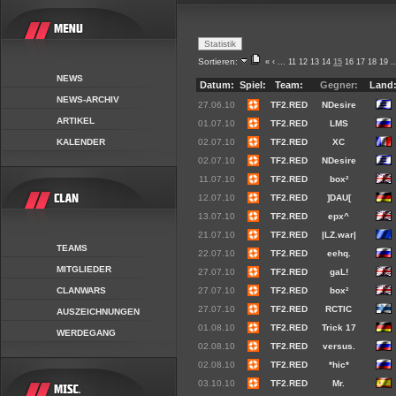
Sortieren:
«
‹
...
11
12
13
14
15
16
17
18
19
..
NEWS
Datum:
Spiel:
Team:
Gegner:
Land
NEWS-ARCHIV
27.06.10
TF2.RED
NDesire
ARTIKEL
01.07.10
TF2.RED
LMS
KALENDER
02.07.10
TF2.RED
XC
02.07.10
TF2.RED
NDesire
11.07.10
TF2.RED
box²
12.07.10
TF2.RED
]DAU[
13.07.10
TF2.RED
epx^
21.07.10
TF2.RED
|LZ.war|
TEAMS
22.07.10
TF2.RED
eehq.
MITGLIEDER
27.07.10
TF2.RED
gaL!
CLANWARS
27.07.10
TF2.RED
box²
27.07.10
TF2.RED
RCTIC
AUSZEICHNUNGEN
01.08.10
TF2.RED
Trick 17
WERDEGANG
02.08.10
TF2.RED
versus.
02.08.10
TF2.RED
*hic*
03.10.10
TF2.RED
Mr.