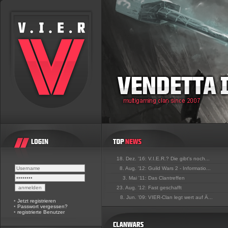
18. Dez. '16:
V.I.E.R.? Die gibt's noch...
8. Aug. '12:
Guild Wars 2 - Informatio...
3. Mai '11:
Das Clantreffen
23. Aug. '12:
Fast geschafft
8. Jun. '09:
VIER-Clan legt wert auf Ä...
•
Jetzt registrieren
•
Passwort vergessen?
•
registrierte Benutzer