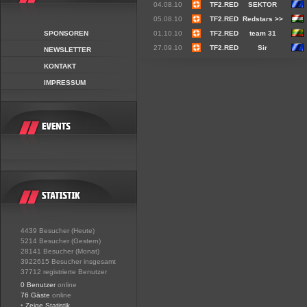
04.08.10
TF2.RED
SEKTOR
05.08.10
TF2.RED
Redstars >>
SPONSOREN
01.10.10
TF2.RED
team 31
27.09.10
TF2.RED
Sir
NEWSLETTER
KONTAKT
IMPRESSUM
4439 Besucher (Heute)
5214 Besucher (Gestern)
28141 Besucher (Monat)
3922615 Besucher insgesamt
37712 registrierte Benutzer
0 Benutzer
online
76 Gäste
online
•
Zeige Statistik