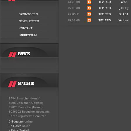
13.08.08
TF2.RED
Yes!
15.08.08
TF2.RED
[H3HU]
SPONSOREN
29.05.11
TF2.RED
BLAST
19.08.08
TF2.RED
`Axiom.
NEWSLETTER
KONTAKT
IMPRESSUM
3984 Besucher (Heute)
4806 Besucher (Gestern)
42028 Besucher (Monat)
3936502 Besucher insgesamt
37715 registrierte Benutzer
0 Benutzer
online
96 Gäste
online
•
Zeige Statistik