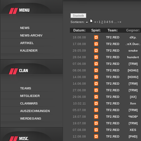
Sortieren:
«
‹
1
2
3
4
5
6
...
›
»
NEWS
Datum:
Spiel:
Team:
Gegner:
NEWS-ARCHIV
18.08.08
TF2.RED
dXp.
ARTIKEL
17.08.08
TF2.RED
.:eX.Duo:.
KALENDER
29.05.09
TF2.RED
snuke
28.04.08
TF2.RED
hundert
07.06.08
TF2.RED
[TRW]
08.06.08
TF2.RED
[H3HU]
14.06.08
TF2.RED
[H3HU]
14.06.08
TF2.RED
[TRW]
TEAMS
27.06.08
TF2.RED
[TRW]
MITGLIEDER
29.06.08
TF2.RED
[AX]
CLANWARS
10.02.11
TF2.RED
Xen
05.07.08
TF2.RED
[TRW]
AUSZEICHNUNGEN
18.07.08
TF2.RED
*NOB*
WERDEGANG
19.07.08
TF2.RED
[TRW]
07.08.08
TF2.RED
XES
12.08.08
TF2.RED
[PHD]