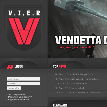
18. Dez. '16:
V.I.E.R.? Die gibt's noch...
8. Aug. '12:
Guild Wars 2 - Informatio...
3. Mai '11:
Das Clantreffen
23. Aug. '12:
Fast geschafft
22. Okt. '10:
ETF2L Season 8 - Week #1 ...
•
Jetzt registrieren
•
Passwort vergessen?
•
registrierte Benutzer