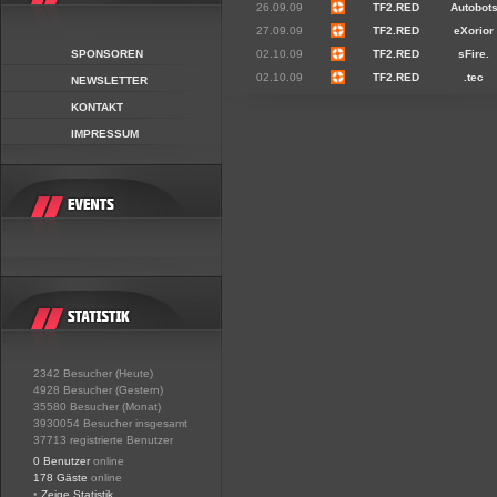
26.09.09
TF2.RED
Autobot
27.09.09
TF2.RED
eXorior
SPONSOREN
02.10.09
TF2.RED
sFire.
02.10.09
TF2.RED
.tec
NEWSLETTER
KONTAKT
IMPRESSUM
2342 Besucher (Heute)
4928 Besucher (Gestern)
35580 Besucher (Monat)
3930054 Besucher insgesamt
37713 registrierte Benutzer
0 Benutzer
online
178 Gäste
online
•
Zeige Statistik