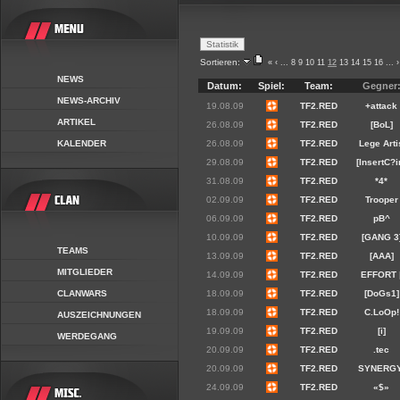
Sortieren:
«
‹
...
8
9
10
11
12
13
14
15
16
...
›
NEWS
Datum:
Spiel:
Team:
Gegner
NEWS-ARCHIV
19.08.09
TF2.RED
+attack
ARTIKEL
26.08.09
TF2.RED
[BoL]
KALENDER
26.08.09
TF2.RED
Lege Arti
29.08.09
TF2.RED
[InsertC?i
31.08.09
TF2.RED
*4*
02.09.09
TF2.RED
Trooper
06.09.09
TF2.RED
pB^
10.09.09
TF2.RED
[GANG 3
TEAMS
13.09.09
TF2.RED
[AAA]
MITGLIEDER
14.09.09
TF2.RED
EFFORT 
CLANWARS
18.09.09
TF2.RED
[DoGs1]
18.09.09
TF2.RED
C.LoOp!
AUSZEICHNUNGEN
19.09.09
TF2.RED
[i]
WERDEGANG
20.09.09
TF2.RED
.tec
20.09.09
TF2.RED
SYNERGY
24.09.09
TF2.RED
«$»