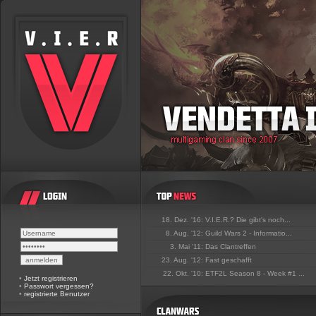
18. Dez. '16:
V.I.E.R.? Die gibt's noch...
8. Aug. '12:
Guild Wars 2 - Informatio...
3. Mai '11:
Das Clantreffen
23. Aug. '12:
Fast geschafft
22. Okt. '10:
ETF2L Season 8 - Week #1 ...
•
Jetzt registrieren
•
Passwort vergessen?
•
registrierte Benutzer