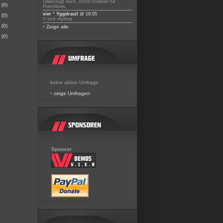
Überzeugt mich, 10/10 Punkten für
(0)
Punchlines.
vier ° Yggdrasil
@ 19:05
(0)
// sick rhymes
(0)
•
Zeige alle
(0)
keine aktive Umfrage
•
zeige Umfragen
Sponsor