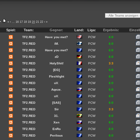
«
‹
...
16
17
18
19
20
21
22
›
»
Spiel:
Team:
Gegner:
Land:
Liga:
Ergebnis:
Einzel
TF2.RED
Have you met?
PCW
6:0
TF2.RED
iM.
PCW
6:0
TF2.RED
Have you met?
PCW
6:0
TF2.RED
zD
PCW
6:0
TF2.RED
HolyShit!
PCW
3:3
TF2.RED
[EG]
PCW
6:0
TF2.RED
Fleshlight
PCW
6:0
TF2.RED
uV.
PCW
6:0
TF2.RED
Aqeze.
PCW
6:0
TF2.RED
uV.
PCW
6:0
TF2.RED
[SAS]
PCW
6:0
TF2.RED
Sir
PCW
3:3
TF2.RED
31.
PCW
6:0
TF2.RED
Xen
PCW
6:0
TF2.RED
EnRo
PCW
6:0
TF2.RED
Perilous
PCW
6:0