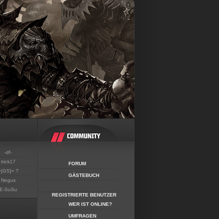
-df-
trick17
FORUM
=[GS]= ?
GÄSTEBUCH
Negus
E-SuSu
REGISTRIERTE BENUTZER
WER IST ONLINE?
UMFRAGEN