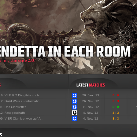
'16:
V.I.E.R.? Die gibt's noch...
29. Jan. '13
0 : 6
'12:
Guild Wars 2 - Informatio...
26. Nov. '12
0 : 3
'11:
Das Clantreffen
11. Nov. '12
6 : 0
'12:
Fast geschafft
4. Nov. '12
3 : 3
'09:
VIER-Clan legt wert auf Ä...
4. Nov. '12
3 : 3