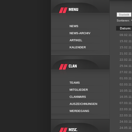
Sortieren:
NEWS
Datum:
NEWS-ARCHIV
09.02.11
ARTIKEL
15.02.11
KALENDER
15.02.11
21.02.11
22.02.11
25.04.11
27.02.11
01.03.11
TEAMS
02.03.11
MITGLIEDER
10.05.11
CLANWARS
16.05.11
07.03.11
AUSZEICHNUNGEN
22.03.11
WERDEGANG
22.03.11
24.03.11
24.05.11