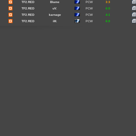
TF2.RED
Blame
PCW
3:3
TF2.RED
uV.
PCW
6:0
TF2.RED
karnage
PCW
4:1
TF2.RED
iM.
PCW
6:0