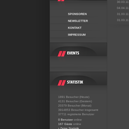
30.03.11
04.04.11
SPONSOREN
31.03.11
31.03.11
NEWSLETTER
KONTAKT
IMPRESSUM
1891 Besucher (Heute)
4131 Besucher (Gestern)
20379 Besucher (Monat)
3914853 Besucher insgesamt
37711 registrierte Benutzer
0 Benutzer
online
167 Gäste
online
•
Zeige Statistik