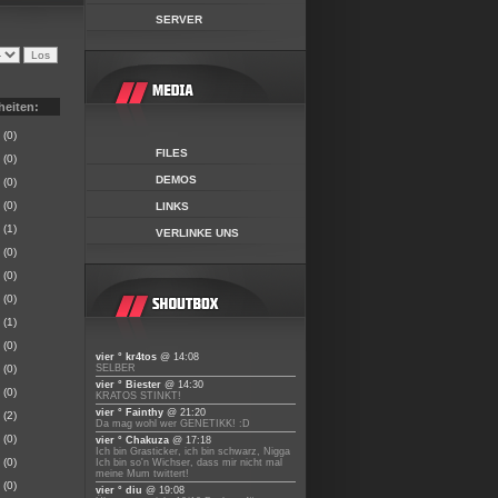
SERVER
heiten:
(0)
FILES
(0)
DEMOS
(0)
(0)
LINKS
(1)
VERLINKE UNS
(0)
(0)
(0)
(1)
(0)
vier ° kr4tos
@ 14:08
(0)
SELBER
vier ° Biester
@ 14:30
(0)
KRATOS STINKT!
vier ° Fainthy
@ 21:20
(2)
Da mag wohl wer GENETIKK! :D
(0)
vier ° Chakuza
@ 17:18
Ich bin Grasticker, ich bin schwarz, Nigga
(0)
Ich bin so'n Wichser, dass mir nicht mal
meine Mum twittert!
(0)
vier ° diu
@ 19:08