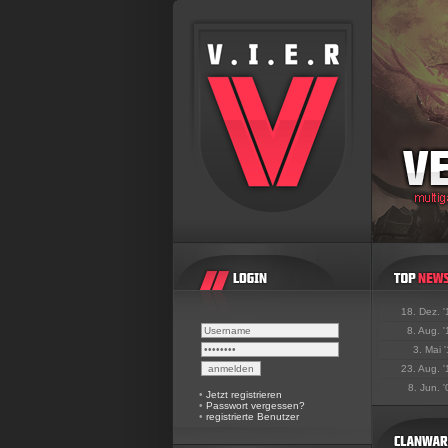
18. Dez. 
8. Aug. 
3. Mai 
23. Aug. 
8. Jun. 
•
Jetzt registrieren
•
Passwort vergessen?
•
registrierte Benutzer