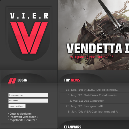
18. Dez. '16:
V.I.E.R.? Die gibt's noch...
8. Aug. '12:
Guild Wars 2 - Informatio...
3. Mai '11:
Das Clantreffen
23. Aug. '12:
Fast geschafft
8. Jun. '09:
VIER-Clan legt wert auf Ä...
•
Jetzt registrieren
•
Passwort vergessen?
•
registrierte Benutzer