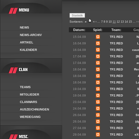
Sortieren:
«
‹
...
7
8
9
10
11
12
13
14
15
...
›
NEWS
Datum:
Spiel:
Team:
Ge
NEWS-ARCHIV
15.04.09
TF2.RED
N
ARTIKEL
16.04.09
TF2.RED
KALENDER
16.04.09
TF2.RED
cau
17.04.09
TF2.RED
[
17.04.09
TF2.RED
a
18.04.09
TF2.RED
Re
18.04.09
TF2.RED
18.04.09
TF2.RED
Lo
TEAMS
19.04.09
TF2.RED
MITGLIEDER
19.04.09
TF2.RED
.:
CLANWARS
23.04.09
TF2.RED
[
24.04.09
TF2.RED
AUSZEICHNUNGEN
26.04.09
TF2.RED
S
WERDEGANG
26.04.09
TF2.RED
(d
27.04.09
TF2.RED
29.04.09
TF2.RED
eX