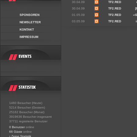
30.04.09
TF2.RED
30.04.09
TF2.RED
[
SPONSOREN
01.05.09
TF2.RED
«
03.05.09
TF2.RED
NEWSLETTER
KONTAKT
IMPRESSUM
1460 Besucher (Heute)
5214 Besucher (Gestern)
25162 Besucher (Monat)
3919636 Besucher insgesamt
37711 registrierte Benutzer
0 Benutzer
online
66 Gäste
online
•
Zeige Statistik