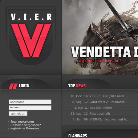
18. Dez. '16:
V.I.E.R.? Die gibt's noch...
8. Aug. '12:
Guild Wars 2 - Informatio...
3. Mai '11:
Das Clantreffen
23. Aug. '12:
Fast geschafft
8. Jun. '09:
VIER-Clan legt wert auf Ä...
•
Jetzt registrieren
•
Passwort vergessen?
•
registrierte Benutzer