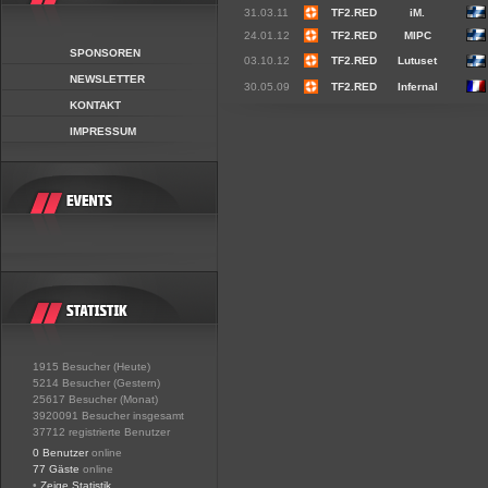
31.03.11
TF2.RED
iM.
24.01.12
TF2.RED
MIPC
SPONSOREN
03.10.12
TF2.RED
Lutuset
NEWSLETTER
30.05.09
TF2.RED
Infernal
KONTAKT
IMPRESSUM
1915 Besucher (Heute)
5214 Besucher (Gestern)
25617 Besucher (Monat)
3920091 Besucher insgesamt
37712 registrierte Benutzer
0 Benutzer
online
77 Gäste
online
•
Zeige Statistik