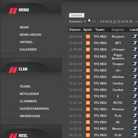
Sortieren:
«
‹
...
8
9
10
11
12
13
14
15
16
...
›
NEWS
Datum:
Spiel:
Team:
Gegner:
Land
NEWS-ARCHIV
18.04.09
TF2.RED
Respect
ARTIKEL
27.04.09
TF2.RED
BFT
KALENDER
11.05.09
TF2.RED
vTrooper
Piggy
23.05.09
TF2.RED
Bankers
02.09.09
TF2.RED
Trooper
24.09.09
TF2.RED
«$»
26.11.09
TF2.RED
cBullets
31.01.10
TF2.RED
Cardus
TEAMS
14.04.10
TF2.RED
Cardus
MITGLIEDER
18.04.10
TF2.RED
$
CLANWARS
27.07.10
TF2.RED
RCTIC
AUSZEICHNUNGEN
19.10.10
TF2.RED
Phrozen
18.01.11
TF2.RED
FLAI
WERDEGANG
15.02.11
TF2.RED
iM.
24.02.11
TF2.RED
Menace
06.03.11
TF2.RED
FLAI