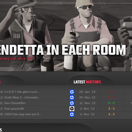
'16:
V.I.E.R.? Die gibt's noch...
29. Jan. '13
0 : 6
'12:
Guild Wars 2 - Informatio...
26. Nov. '12
0 : 3
'11:
Das Clantreffen
11. Nov. '12
6 : 0
'12:
Fast geschafft
4. Nov. '12
3 : 3
'09:
VIER-Clan legt wert auf Ä...
4. Nov. '12
3 : 3