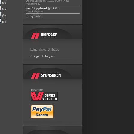
Überzeugt mich, 10/10 Punkten für
(0)
Punchlines.
vier ° Yggdrasil
@ 19:05
(4)
// sick rhymes
(0)
•
Zeige alle
(0)
keine aktive Umfrage
•
zeige Umfragen
Sponsor