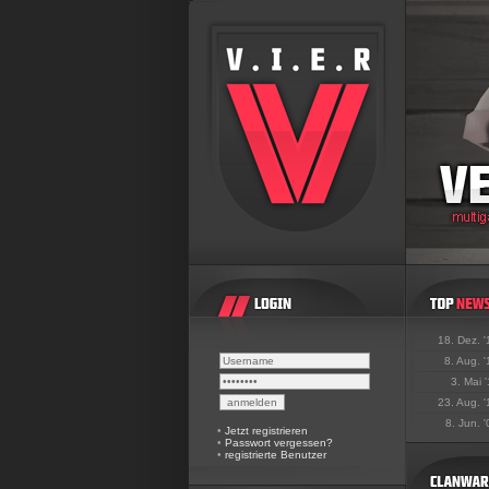
18. Dez. 
8. Aug. 
3. Mai 
23. Aug. 
8. Jun. 
•
Jetzt registrieren
•
Passwort vergessen?
•
registrierte Benutzer