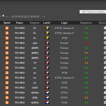
«
‹
...
12
13
14
15
16
17
18
19
20
...
›
»
Spiel:
Team:
Gegner:
Land:
Liga:
Ergebnis:
Einze
TF2.RED
31.
ETF2L Season 8
6:0
TF2.RED
31.
ETF2L Season 9
6:0
TF2.RED
31.
PCW
6:0
TF2.RED
ppb
Funwar
0:6
TF2.RED
[BMP]
Funwar
4:1
TF2.RED
[BMP]
Funwar
3:3
TF2.RED
[BMP]
Funwar
6:0
TF2.RED
*4*
Funwar
3:3
TF2.RED
cb.
ETF2L
6:0
TF2.RED
pl.
PCW
3:0
TF2.RED
cb.
ETF2L Season 9
6:0
TF2.RED
cb.
PCW
3:0
TF2.RED
CIDO
ETF2L
6:0
TF2.RED
=[IDK]=
ETF2L
6:0
TF2.RED
[FB]
ETF2L
3:3
TF2.RED
=[IDK]=
PCW
3:0