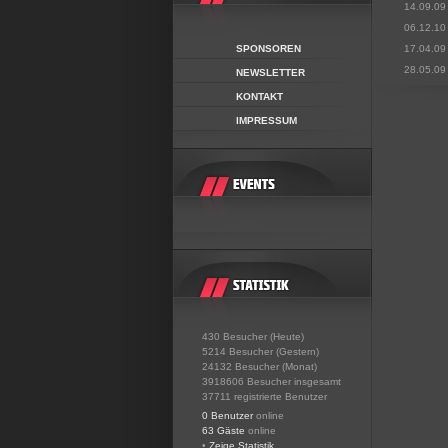
14.09.09
06.12.10
SPONSOREN
17.04.09
28.05.09
NEWSLETTER
KONTAKT
IMPRESSUM
430 Besucher (Heute)
5214 Besucher (Gestern)
24132 Besucher (Monat)
3918606 Besucher insgesamt
37711 registrierte Benutzer
0 Benutzer
online
63 Gäste
online
•
Zeige Statistik