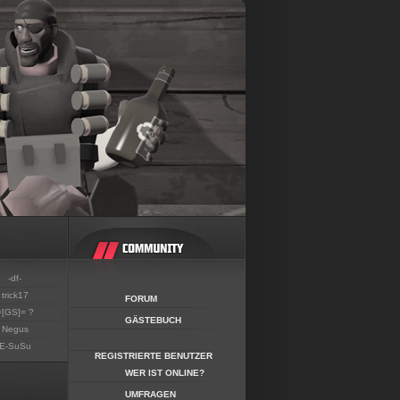
-df-
trick17
FORUM
=[GS]= ?
GÄSTEBUCH
Negus
E-SuSu
REGISTRIERTE BENUTZER
WER IST ONLINE?
UMFRAGEN