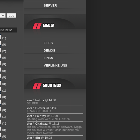
SERVER
lheiten:
(1)
FILES
(0)
DEMOS
(2)
(0)
LINKS
(0)
VERLINKE UNS
(0)
(0)
(0)
(1)
(0)
vier ° kr4tos
@ 14:08
(0)
SELBER
vier ° Biester
@ 14:30
(0)
KRATOS STINKT!
vier ° Fainthy
@ 21:20
(1)
Da mag wohl wer GENETIKK! :D
(1)
vier ° Chakuza
@ 17:18
Ich bin Grasticker, ich bin schwarz, Nigga
(0)
Ich bin so'n Wichser, dass mir nicht mal
meine Mum twittert!
(0)
vier ° diu
@ 19:08