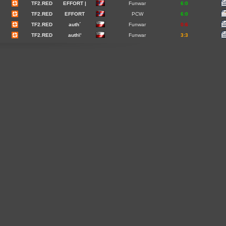
TF2.RED
EFFORT |
Funwar
6:0
TF2.RED
EFFORT
PCW
6:0
TF2.RED
auth´
Funwar
0:6
TF2.RED
auth\'
Funwar
3:3