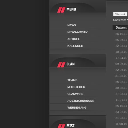
Sortieren:
NEWS
Datum:
NEWS-ARCHIV
26.10.10
ARTIKEL
25.05.11
KALENDER
22.03.11
10.03.09
17.04.09
09.05.09
22.05.09
31.08.09
TEAMS
25.02.10
MITGLIEDER
30.08.10
CLANWARS
27.03.11
11.01.11
AUSZEICHNUNGEN
25.10.11
WERDEGANG
23.02.09
21.03.10
11.08.10