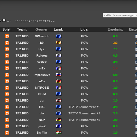
«
‹
...
14
15
16
17
18
19
20
21
22
›
»
Spiel:
Team:
Gegner:
Land:
Liga:
Ergebnis:
Einz
TF2.RED
DW.twitch
PCW
6:0
TF2.RED
-k0-
PCW
3:3
TF2.RED
Hys.
PCW
7:1
TF2.RED
Rejects
PCW
6:0
TF2.RED
vertex
PCW
3:0
TF2.RED
mTx
PCW
1:4
TF2.RED
impressive
PCW
6:0
TF2.RED
n2o
PCW
6:0
TF2.RED
NITROSE
PCW
3:0
TF2.RED
DStM
PCW
6:0
TF2.RED
cb.
PCW
3:0
TF2.RED
BiG
TF2TV Tournament #2
3:0
TF2.RED
dw
TF2TV Tournament #2
3:0
TF2.RED
N6P
TF2TV Tournament #2
3:0
TF2.RED
j€wZ
PCW
6:0
TF2.RED
Sniff in
PCW
3:0