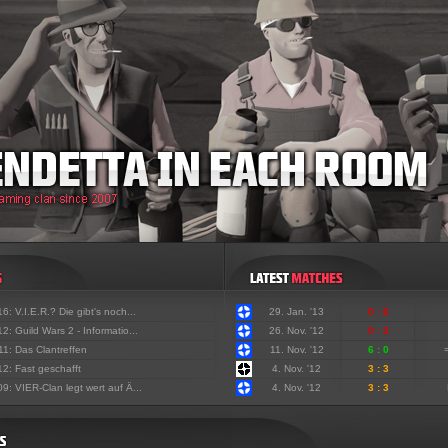
'16:
V.I.E.R.? Die gibt's noch...
29. Jan. '13
0 : 6
'12:
Guild Wars 2 - Informatio...
26. Nov. '12
0 : 3
'11:
Das Clantreffen
11. Nov. '12
6 : 0
'12:
Fast geschafft
4. Nov. '12
3 : 3
'09:
VIER-Clan legt wert auf Ä...
4. Nov. '12
3 : 3