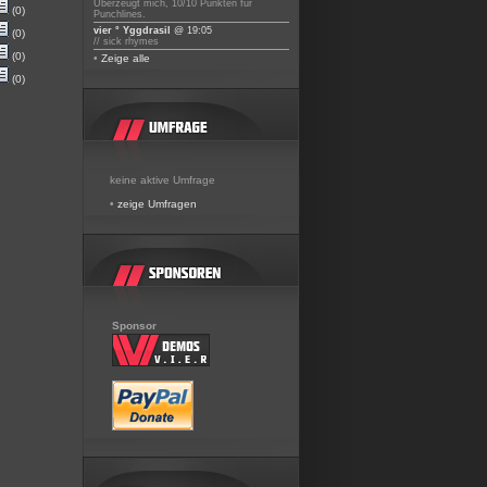
Überzeugt mich, 10/10 Punkten für
(0)
Punchlines.
vier ° Yggdrasil
@ 19:05
(0)
// sick rhymes
(0)
•
Zeige alle
(0)
keine aktive Umfrage
•
zeige Umfragen
Sponsor