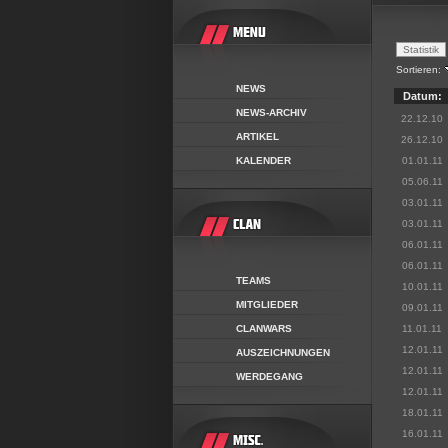
Sortieren:
NEWS
Datum:
NEWS-ARCHIV
22.12.10
ARTIKEL
26.12.10
KALENDER
01.01.11
05.06.11
03.01.11
03.01.11
06.01.11
06.01.11
TEAMS
10.01.11
MITGLIEDER
09.01.11
CLANWARS
11.01.11
12.01.11
AUSZEICHNUNGEN
12.01.11
WERDEGANG
12.01.11
18.01.11
16.01.11