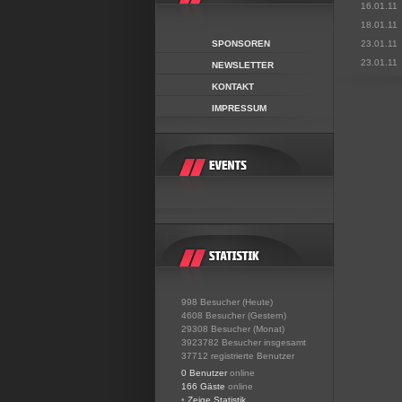
16.01.11
18.01.11
SPONSOREN
23.01.11
23.01.11
NEWSLETTER
KONTAKT
IMPRESSUM
998 Besucher (Heute)
4608 Besucher (Gestern)
29308 Besucher (Monat)
3923782 Besucher insgesamt
37712 registrierte Benutzer
0 Benutzer
online
166 Gäste
online
•
Zeige Statistik