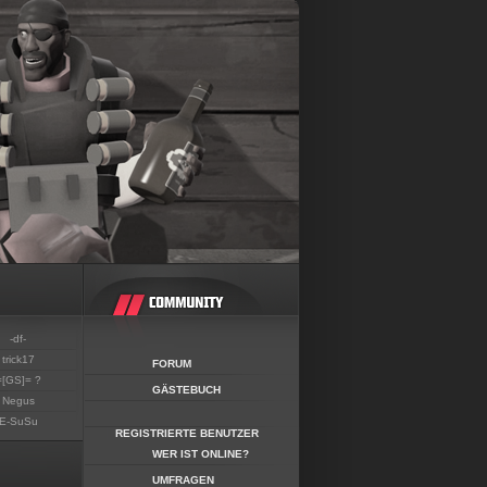
-df-
trick17
FORUM
=[GS]= ?
GÄSTEBUCH
Negus
E-SuSu
REGISTRIERTE BENUTZER
WER IST ONLINE?
UMFRAGEN