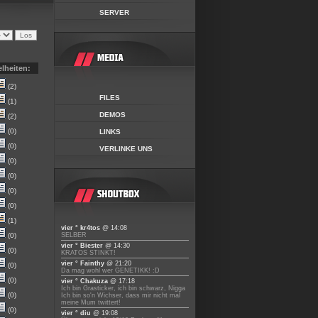
SERVER
elheiten:
(2)
FILES
(1)
DEMOS
(2)
(0)
LINKS
(0)
VERLINKE UNS
(0)
(0)
(0)
(0)
(1)
vier ° kr4tos
@ 14:08
(0)
SELBER
vier ° Biester
@ 14:30
(0)
KRATOS STINKT!
vier ° Fainthy
@ 21:20
(0)
Da mag wohl wer GENETIKK! :D
(0)
vier ° Chakuza
@ 17:18
Ich bin Grasticker, ich bin schwarz, Nigga
(0)
Ich bin so'n Wichser, dass mir nicht mal
meine Mum twittert!
(0)
vier ° diu
@ 19:08