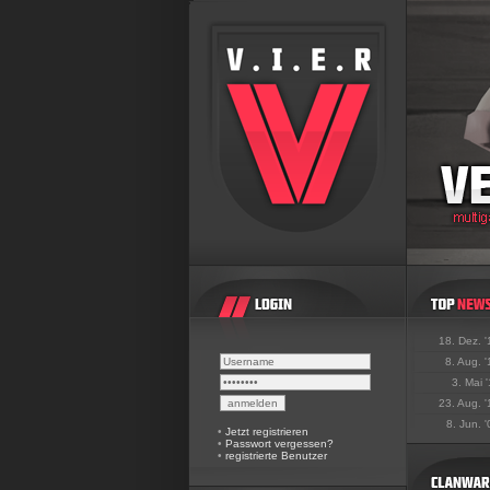
18. Dez. 
8. Aug. 
3. Mai 
23. Aug. 
8. Jun. 
•
Jetzt registrieren
•
Passwort vergessen?
•
registrierte Benutzer