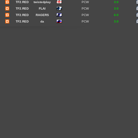
TF2.RED
twistedplay
PCW
3:0
TF2.RED
FLAI
PCW
3:0
TF2.RED
RAGERS
PCW
6:0
TF2.RED
da
PCW
3:0