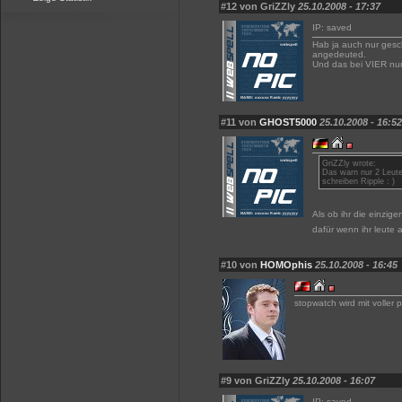
#12 von GriZZly
25.10.2008 - 17:37
IP: saved
Hab ja auch nur gesc
angedeuted.
Und das bei VIER nur
#11 von
GHOST5000
25.10.2008 - 16:52
GriZZly wrote:
Das warn nur 2 Leut
schreiben Ripple : )
Als ob ihr die einzig
dafür wenn ihr leute
#10 von
HOMOphis
25.10.2008 - 16:45
stopwatch wird mit voller
#9 von GriZZly
25.10.2008 - 16:07
IP: saved