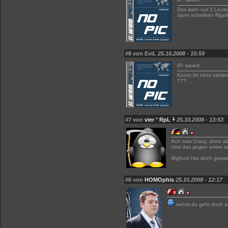
Das warn nur 2 Leute
dann schreiben Ripple
#8 von EviL
25.10.2008 - 15:59
IP: saved
Könnt ihr nicht zählen
??? ...
#7 von
vier ° RpL
25.10.2008 - 13:53
Ach nein Crazy, ohne di
Und das gegen einen s
@ghost Hat doch gepas
#6 von
HOMOphis
25.10.2008 - 12:17
siehst du geht doch 