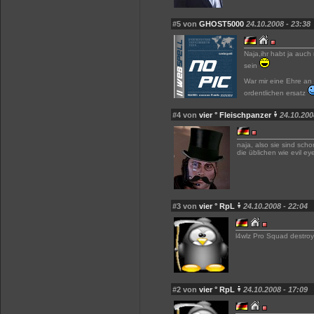
#5 von
GHOST5000
24.10.2008 - 23:38
Naja,ihr habt ja auch
sein
War mir eine Ehre an 
ordentlichen ersatz
#4 von
vier ° Fleischpanzer
24.10.200
naja, also sie sind scho
die üblichen wie evil ey
#3 von
vier ° RpL
24.10.2008 - 22:04
l4wlz Pro Squad destroy
#2 von
vier ° RpL
24.10.2008 - 17:09