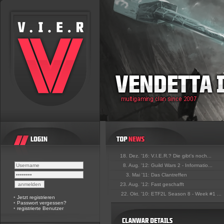
18. Dez. '16:
V.I.E.R.? Die gibt's noch...
8. Aug. '12:
Guild Wars 2 - Informatio...
3. Mai '11:
Das Clantreffen
23. Aug. '12:
Fast geschafft
22. Okt. '10:
ETF2L Season 8 - Week #1 ...
•
Jetzt registrieren
•
Passwort vergessen?
•
registrierte Benutzer