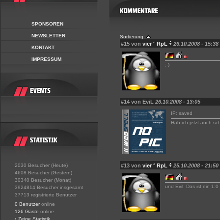
SPONSOREN
NEWSLETTER
Sortierung:
#15 von
vier ° RpL
26.10.2008 - 15:38
KONTAKT
IMPRESSUM
;-)
#14 von EviL
26.10.2008 - 13:05
IP: saved
Hab ich jetzt auch sc
2030 Besucher (Heute)
#13 von
vier ° RpL
25.10.2008 - 21:50
4608 Besucher (Gestern)
30340 Besucher (Monat)
und Evil: Das ist ein 1:0
3924814 Besucher insgesamt
37713 registrierte Benutzer
0 Benutzer
online
126 Gäste
online
•
Zeige Statistik