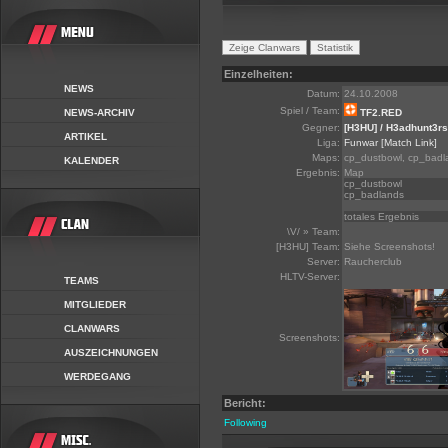
Einzelheiten:
NEWS
Datum:
24.10.2008
Spiel / Team:
NEWS-ARCHIV
TF2.RED
Gegner:
[H3HU] / H3adhunt3rs
ARTIKEL
Liga:
Funwar
[Match Link]
Maps:
cp_dustbowl, cp_badl
KALENDER
Ergebnis:
Map
cp_dustbowl
cp_badlands
totales Ergebnis
\V/ » Team:
[H3HU] Team:
Siehe Screenshots!
Server:
Raucherclub
HLTV-Server:
TEAMS
MITGLIEDER
CLANWARS
Screenshots:
AUSZEICHNUNGEN
WERDEGANG
Bericht:
Following