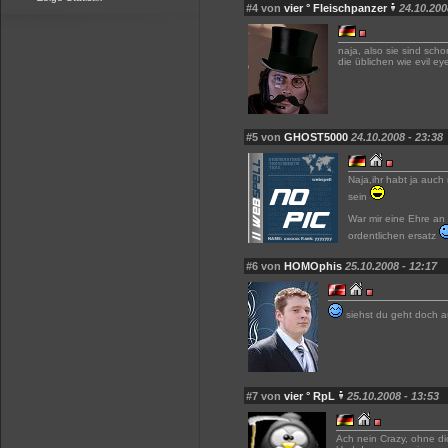
#4 von
vier ° Fleischpanzer
24.10.200
naja, also sie sind scho
die üblichen wie evil ey
#5 von
GHOST5000
24.10.2008 - 23:38
Naja,ihr habt ja auch
sein
War mir eine Ehre an 
ordentlichen ersatz
#6 von
HOMOphis
25.10.2008 - 12:17
siehst du geht doch 
#7 von
vier ° RpL
25.10.2008 - 13:53
Ach nein Crazy, ohne di