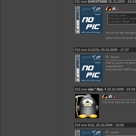
#11 von
GHOST5000
25.10.2008 - 16:52
GriZZly wrote:
Das warn nur 2 Leut
schreiben Ripple : )
Als ob ihr die einzig
dafür wenn ihr leute
#12 von GriZZly
25.10.2008 - 17:37
IP: saved
Hab ja auch nur gesc
angedeuted.
Und das bei VIER nur
#13 von
vier ° RpL
25.10.2008 - 21:50
und Evil: Das ist ein 1:0
#14 von EviL
26.10.2008 - 13:05
IP: saved