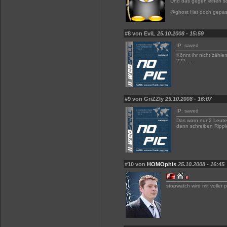
Und das gegen einen s
@ghost Hat doch gepas
#8 von EviL
25.10.2008 - 15:59
IP: saved
Könnt ihr nicht zählen
??? ...
#9 von GriZZly
25.10.2008 - 16:07
IP: saved
Das warn nur 2 Leute
dann schreiben Ripple
#10 von
HOMOphis
25.10.2008 - 16:45
stopwatch wird mit voller