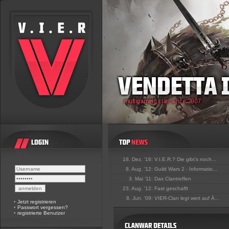
18. Dez. '16:
V.I.E.R.? Die gibt's noch...
8. Aug. '12:
Guild Wars 2 - Informatio...
3. Mai '11:
Das Clantreffen
23. Aug. '12:
Fast geschafft
8. Jun. '09:
VIER-Clan legt wert auf Ä...
•
Jetzt registrieren
•
Passwort vergessen?
•
registrierte Benutzer