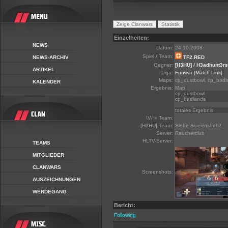
Einzelheiten:
NEWS
Datum:
24.10.2008
Spiel / Team:
NEWS-ARCHIV
TF2.RED
Gegner:
[H3HU] / H3adhunt3rs
ARTIKEL
Liga:
Funwar
[Match Link]
Maps:
cp_dustbowl, cp_badl
KALENDER
Ergebnis:
Map
cp_dustbowl
cp_badlands
totales Ergebnis
\V/ » Team:
[H3HU] Team:
Siehe Screenshots!
Server:
Raucherclub
HLTV-Server:
TEAMS
MITGLIEDER
CLANWARS
Screenshots:
AUSZEICHNUNGEN
WERDEGANG
Bericht:
Following