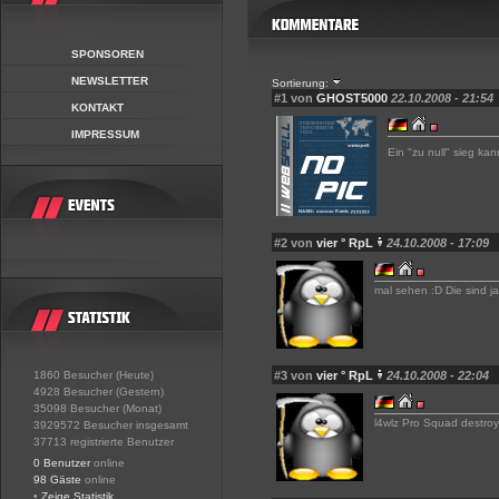
SPONSOREN
NEWSLETTER
Sortierung:
#1 von
GHOST5000
22.10.2008 - 21:54
KONTAKT
IMPRESSUM
Ein "zu null" sieg ka
#2 von
vier ° RpL
24.10.2008 - 17:09
mal sehen :D Die sind j
1860 Besucher (Heute)
#3 von
vier ° RpL
24.10.2008 - 22:04
4928 Besucher (Gestern)
35098 Besucher (Monat)
l4wlz Pro Squad destroy
3929572 Besucher insgesamt
37713 registrierte Benutzer
0 Benutzer
online
98 Gäste
online
•
Zeige Statistik