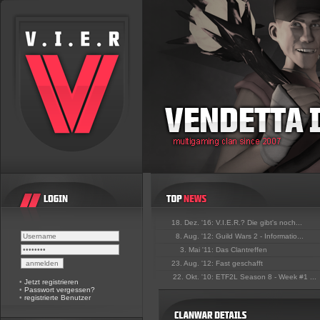
18. Dez. '16:
V.I.E.R.? Die gibt's noch...
8. Aug. '12:
Guild Wars 2 - Informatio...
3. Mai '11:
Das Clantreffen
23. Aug. '12:
Fast geschafft
22. Okt. '10:
ETF2L Season 8 - Week #1 ...
•
Jetzt registrieren
•
Passwort vergessen?
•
registrierte Benutzer