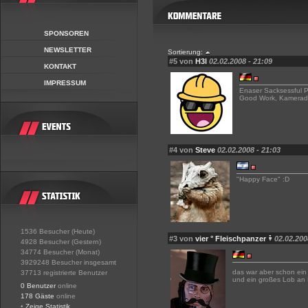
SPONSOREN
NEWSLETTER
Sortierung:
#5 von
H3l
02.02.2008 - 21:09
KONTAKT
IMPRESSUM
Enaser Sacksessful P
Good Work, Kamerad
#4 von
Steve
02.02.2008 - 21:03
"Happy Face" :D
1536 Besucher (Heute)
#3 von
vier ° Fleischpanzer
02.02.200
4928 Besucher (Gestern)
34774 Besucher (Monat)
3929248 Besucher insgesamt
das war aber schon ein
37713 registrierte Benutzer
und ein großes Lob an H
0 Benutzer
online
178 Gäste
online
•
Zeige Statistik