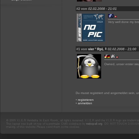
#2 von
02.02.2008 - 21:01
Very well done my bro
#1 von
vier ° RpL
02.02.2008 - 21:00
Owned, unser erster si
Du musst registriert und angemeldet sein, 
•
registrieren
•
anmelden