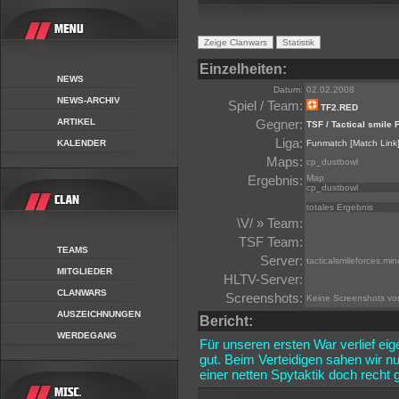
Einzelheiten:
NEWS
Datum:
02.02.2008
NEWS-ARCHIV
Spiel / Team:
TF2.RED
ARTIKEL
Gegner:
TSF / Tactical smile 
Liga:
KALENDER
Funmatch
[Match Link
Maps:
cp_dustbowl
Ergebnis:
Map
cp_dustbowl
totales Ergebnis
\V/ » Team:
TSF Team:
TEAMS
Server:
tacticalsmileforces.mi
MITGLIEDER
HLTV-Server:
CLANWARS
Screenshots:
Keine Screenshots v
AUSZEICHNUNGEN
Bericht:
WERDEGANG
Für unseren ersten War verlief eig
gut. Beim Verteidigen sahen wir n
einer netten Spytaktik doch recht 