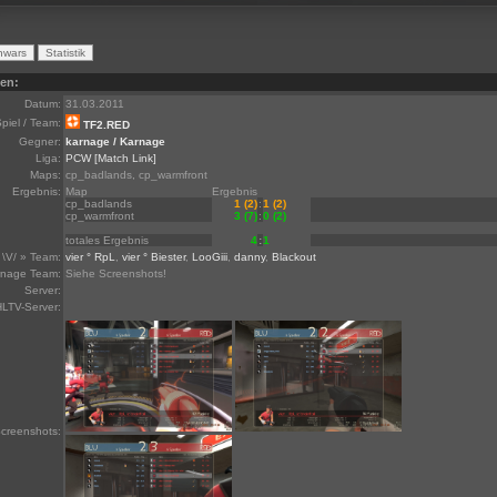
ten:
Datum:
31.03.2011
piel / Team:
TF2.RED
Gegner:
karnage / Karnage
Liga:
PCW
[Match Link]
Maps:
cp_badlands, cp_warmfront
Ergebnis:
Map
Ergebnis
cp_badlands
1 (2)
:
1 (2)
cp_warmfront
3 (7)
:
0 (2)
totales Ergebnis
4
:
1
\V/ » Team:
vier ° RpL
,
vier ° Biester
,
LooGiii
,
danny
,
Blackout
rnage Team:
Siehe Screenshots!
Server:
LTV-Server:
creenshots: