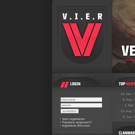
18. Dez. 
8. Aug. 
3. Mai 
23. Aug. 
8. Jun. 
•
Jetzt registrieren
•
Passwort vergessen?
•
registrierte Benutzer