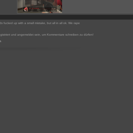
s fucked up with a small mistake, but all in all ok. We rape
gistriert und angemeldet sein, um Kommentare schreiben zu dürfen!
n