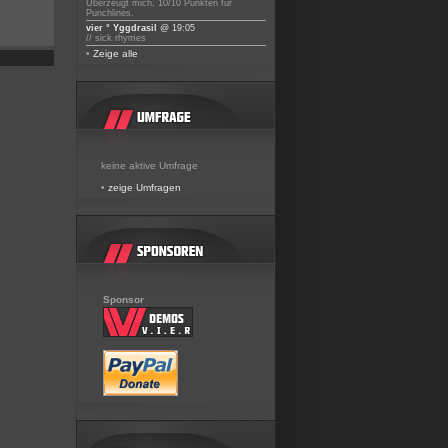
Überzeugt mich, 10/10 Punkten für
Punchlines.
vier ° Yggdrasil
@ 19:05
// sick rhymes
•
Zeige alle
keine aktive Umfrage
•
zeige Umfragen
Sponsor