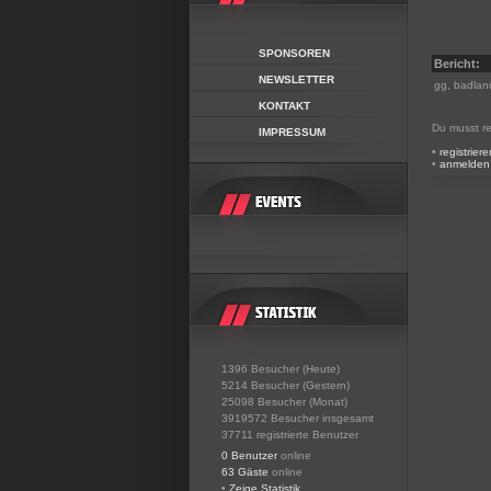
SPONSOREN
Bericht:
NEWSLETTER
gg, badland
KONTAKT
Du musst re
IMPRESSUM
•
registriere
•
anmelden
1396 Besucher (Heute)
5214 Besucher (Gestern)
25098 Besucher (Monat)
3919572 Besucher insgesamt
37711 registrierte Benutzer
0 Benutzer
online
63 Gäste
online
•
Zeige Statistik