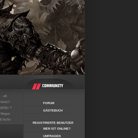
-df-
trick17
FORUM
=[GS]= ?
GÄSTEBUCH
Negus
E-SuSu
REGISTRIERTE BENUTZER
WER IST ONLINE?
UMFRAGEN