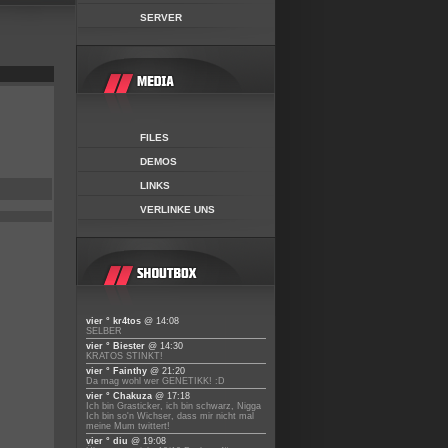
SERVER
FILES
DEMOS
LINKS
VERLINKE UNS
vier ° kr4tos
@ 14:08
SELBER
vier ° Biester
@ 14:30
KRATOS STINKT!
vier ° Fainthy
@ 21:20
Da mag wohl wer GENETIKK! :D
vier ° Chakuza
@ 17:18
Ich bin Grasticker, ich bin schwarz, Nigga
Ich bin so'n Wichser, dass mir nicht mal
meine Mum twittert!
vier ° diu
@ 19:08