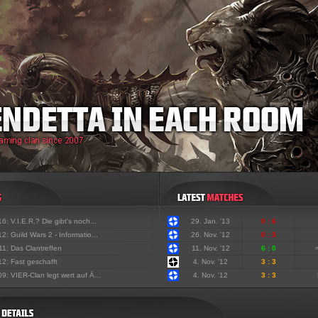
'16:
V.I.E.R.? Die gibt's noch...
29. Jan. '13
0 : 6
'12:
Guild Wars 2 - Informatio...
26. Nov. '12
0 : 3
'11:
Das Clantreffen
11. Nov. '12
6 : 0
'12:
Fast geschafft
4. Nov. '12
3 : 3
'09:
VIER-Clan legt wert auf Ä...
4. Nov. '12
3 : 3