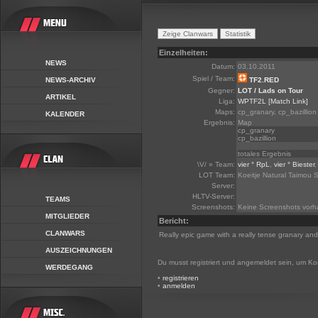
Einzelheiten:
NEWS
Datum:
03.10.2011
Spiel / Team:
NEWS-ARCHIV
TF2.RED
Gegner:
LOT / Lads on Tour
ARTIKEL
Liga:
WPTF2L
[Match Link]
Maps:
cp_granary, cp_bazillion
KALENDER
Ergebnis:
Map
cp_granary
cp_bazillion
totales Ergebnis
\V/ » Team:
vier ° RpL
,
vier ° Biester
LOT Team:
Koeitje Natural Taimou 
Server:
HLTV-Server:
TEAMS
Screenshots:
Keine Screenshots vor
MITGLIEDER
Bericht:
CLANWARS
Really epic game with a really tense granary and
AUSZEICHNUNGEN
Du musst registriert und angemeldet sein, um K
WERDEGANG
•
registrieren
•
anmelden