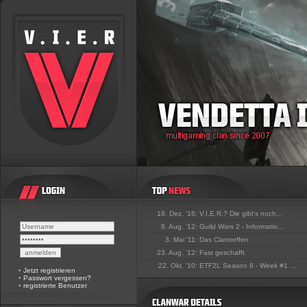
18. Dez. '16:
V.I.E.R.? Die gibt's noch...
8. Aug. '12:
Guild Wars 2 - Informatio...
3. Mai '11:
Das Clantreffen
23. Aug. '12:
Fast geschafft
22. Okt. '10:
ETF2L Season 8 - Week #1 ...
•
Jetzt registrieren
•
Passwort vergessen?
•
registrierte Benutzer