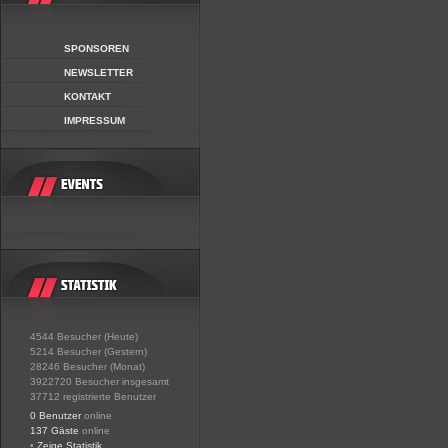
SPONSOREN
NEWSLETTER
KONTAKT
IMPRESSUM
4544 Besucher (Heute)
5214 Besucher (Gestern)
28246 Besucher (Monat)
3922720 Besucher insgesamt
37712 registrierte Benutzer
0 Benutzer
online
137 Gäste
online
•
Zeige Statistik