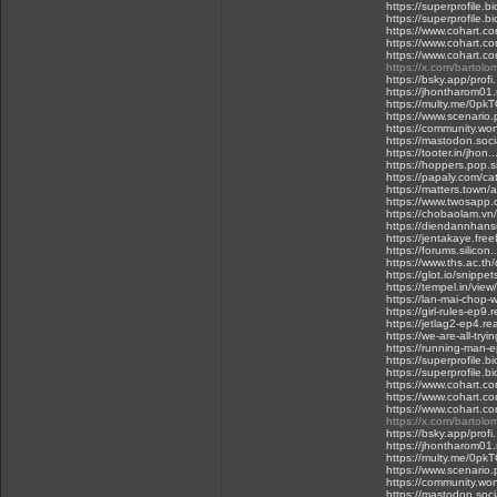
https://superprofile.
https://superprofile.bi
https://www.cohart.c
https://www.cohart.co
https://www.cohart.c
https://x.com/barto
https://bsky.app/profi
https://jhontharom01
https://multy.me/0pk
https://www.scenario
https://community.w
https://mastodon.so
https://tooter.in/jh
https://hoppers.pop.si
https://papaly.com/
https://matters.town
https://www.twosap
https://chobaolam.vn
https://diendannhan
https://jentakaye.fre
https://forums.silico
https://www.ths.ac.th
https://glot.io/snippe
https://tempel.in/vi
https://lan-mai-chop-
https://girl-rules-ep9.
https://jetlag2-ep4.r
https://we-are-all-try
https://running-man-
https://superprofile.
https://superprofile.bi
https://www.cohart.c
https://www.cohart.co
https://www.cohart.c
https://x.com/barto
https://bsky.app/profi
https://jhontharom01
https://multy.me/0pk
https://www.scenario
https://community.w
https://mastodon.so