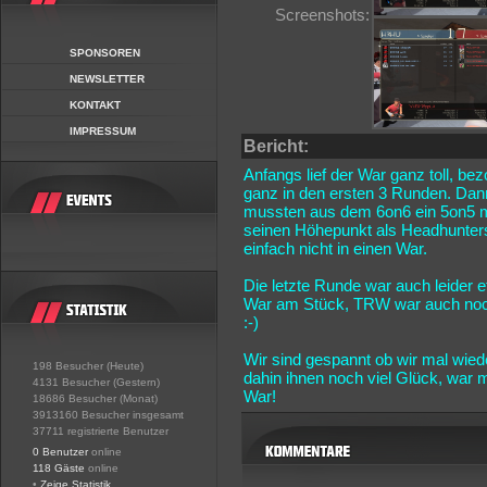
Screenshots:
SPONSOREN
NEWSLETTER
KONTAKT
IMPRESSUM
Bericht:
Anfangs lief der War ganz toll, be
ganz in den ersten 3 Runden. Dann
mussten aus dem 6on6 ein 5on5 m
seinen Höhepunkt als Headhunters
einfach nicht in einen War.
Die letzte Runde war auch leider
War am Stück, TRW war auch noch 
:-)
Wir sind gespannt ob wir mal wie
198 Besucher (Heute)
dahin ihnen noch viel Glück, war
4131 Besucher (Gestern)
War!
18686 Besucher (Monat)
3913160 Besucher insgesamt
37711 registrierte Benutzer
0 Benutzer
online
118 Gäste
online
•
Zeige Statistik