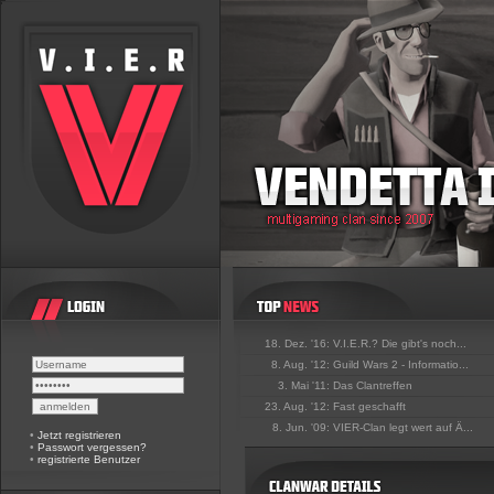
18. Dez. '16:
V.I.E.R.? Die gibt's noch...
8. Aug. '12:
Guild Wars 2 - Informatio...
3. Mai '11:
Das Clantreffen
23. Aug. '12:
Fast geschafft
8. Jun. '09:
VIER-Clan legt wert auf Ä...
•
Jetzt registrieren
•
Passwort vergessen?
•
registrierte Benutzer