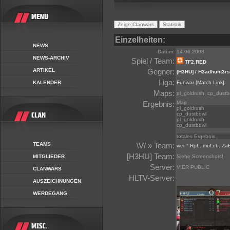
Einzelheiten:
NEWS
Datum:
14.06.2008
NEWS-ARCHIV
Spiel / Team:
TF2.RED
ARTIKEL
Gegner:
[H3HU] / H3adhunt3rs
Liga:
KALENDER
Funwar
[Match Link]
Maps:
pl_goldrush, cp_dustb
Ergebnis:
Map
pl_goldrush
cp_dustbowl
pl_goldrush
cp_dustbowl
totales Ergebnis
TEAMS
\V/ » Team:
vier ° RpL
,
moLch
,
Za
[H3HU] Team:
MITGLIEDER
Siehe Screenshots!
Server:
VIER PUBLIC
CLANWARS
HLTV-Server:
AUSZEICHNUNGEN
WERDEGANG