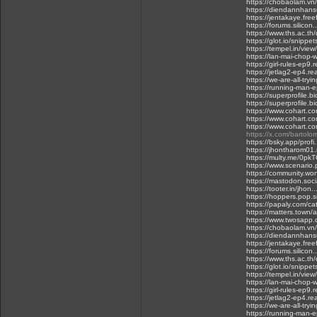
https://chobaolam.vn
https://diendannhan
https://jentakaye.fre
https://forums.silico
https://www.ths.ac.th
https://glot.io/snippe
https://tempel.in/vi
https://lan-mai-chop-
https://girl-rules-ep9.
https://jetlag2-ep4.r
https://we-are-all-try
https://running-man-
https://superprofile.
https://superprofile.bi
https://www.cohart.c
https://www.cohart.co
https://www.cohart.c
https://x.com/barto
https://bsky.app/profi
https://jhontharom01
https://multy.me/0pk
https://www.scenario
https://community.w
https://mastodon.so
https://tooter.in/jh
https://hoppers.pop.si
https://papaly.com/
https://matters.town
https://www.twosap
https://chobaolam.vn
https://diendannhan
https://jentakaye.fre
https://forums.silico
https://www.ths.ac.th
https://glot.io/snippe
https://tempel.in/vi
https://lan-mai-chop-
https://girl-rules-ep9.
https://jetlag2-ep4.r
https://we-are-all-try
https://running-man-