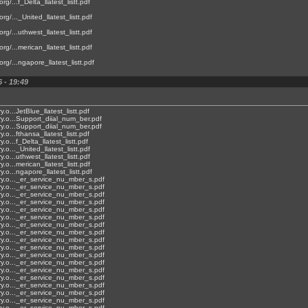
org/...f_Delta_llatest_listt.pdf
org/..._United_llatest_listt.pdf
org/...uthwest_llatest_listt.pdf
org/...merican_llatest_listt.pdf
.org/...ngapore_llatest_listt.pdf
 - 19:49
ry.o...JetBlue_llatest_listt.pdf
ary.o...Support_diial_num_ber.pdf
ary.o...Support_diial_num_ber.pdf
ry.o...fthansa_llatest_listt.pdf
ry.o...f_Delta_llatest_listt.pdf
ry.o..._United_llatest_listt.pdf
ry.o...uthwest_llatest_listt.pdf
ry.o...merican_llatest_listt.pdf
ry.o...ngapore_llatest_listt.pdf
rary.o..._er_service_nu_mber_s.pdf
rary.o..._er_service_nu_mber_s.pdf
rary.o..._er_service_nu_mber_s.pdf
rary.o..._er_service_nu_mber_s.pdf
rary.o..._er_service_nu_mber_s.pdf
rary.o..._er_service_nu_mber_s.pdf
rary.o..._er_service_nu_mber_s.pdf
rary.o..._er_service_nu_mber_s.pdf
rary.o..._er_service_nu_mber_s.pdf
rary.o..._er_service_nu_mber_s.pdf
rary.o..._er_service_nu_mber_s.pdf
rary.o..._er_service_nu_mber_s.pdf
rary.o..._er_service_nu_mber_s.pdf
rary.o..._er_service_nu_mber_s.pdf
rary.o..._er_service_nu_mber_s.pdf
rary.o..._er_service_nu_mber_s.pdf
rary.o..._er_service_nu_mber_s.pdf
rary.o..._er_service_nu_mber_s.pdf