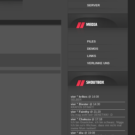
SERVER
FILES
DEMOS
LINKS
VERLINKE UNS
vier ° kr4tos
@ 14:08
SELBER
vier ° Biester
@ 14:30
KRATOS STINKT!
vier ° Fainthy
@ 21:20
Da mag wohl wer GENETIKK! :D
vier ° Chakuza
@ 17:18
Ich bin Grasticker, ich bin schwarz, Nigga
Ich bin so'n Wichser, dass mir nicht mal
meine Mum twittert!
vier ° diu
@ 19:08