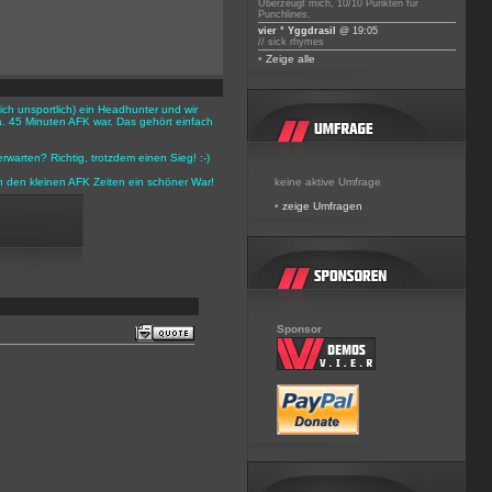
Überzeugt mich, 10/10 Punkten für
Punchlines.
vier ° Yggdrasil
@ 19:05
// sick rhymes
•
Zeige alle
ich unsportlich) ein Headhunter und wir
. 45 Minuten AFK war. Das gehört einfach
arten? Richtig, trotzdem einen Sieg! :-)
n den kleinen AFK Zeiten ein schöner War!
keine aktive Umfrage
•
zeige Umfragen
Sponsor