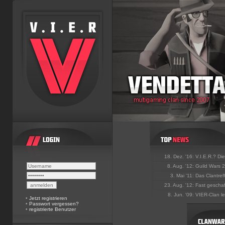
18. Dez. '16:
V.I.E.R.? Die
8. Aug. '12:
Guild Wars 2 
3. Mai '11:
Das Clantref
23. Aug. '12:
Fast geschaf
8. Jun. '09:
VIER-Clan leg
•
Jetzt registrieren
•
Passwort vergessen?
•
registrierte Benutzer