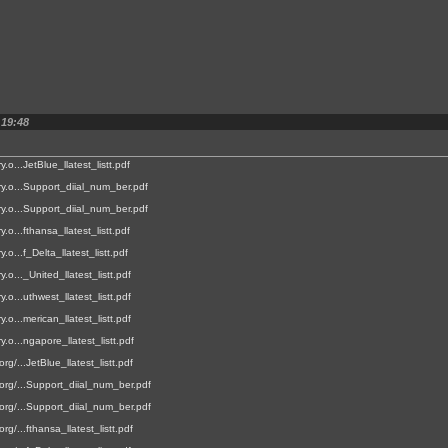
 19:48
ry.o...JetBlue_llatest_listt.pdf
ary.o...Support_diial_num_ber.pdf
ary.o...Support_diial_num_ber.pdf
ry.o...fthansa_llatest_listt.pdf
ry.o...f_Delta_llatest_listt.pdf
ry.o..._United_llatest_listt.pdf
ry.o...uthwest_llatest_listt.pdf
ry.o...merican_llatest_listt.pdf
ry.o...ngapore_llatest_listt.pdf
org/...JetBlue_llatest_listt.pdf
l.org/...Support_diial_num_ber.pdf
l.org/...Support_diial_num_ber.pdf
org/...fthansa_llatest_listt.pdf