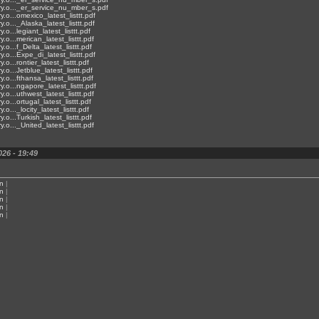
rary.o..._er_service_nu_mber_s.pdf
ry.o...omexico_latest_listtt.pdf
ry.o..._Alaska_latest_listtt.pdf
ry.o...legiant_latest_listtt.pdf
ry.o...merican_latest_listtt.pdf
ry.o...f_Delta_latest_listtt.pdf
ry.o...Expe_di_latest_listtt.pdf
y.o...rontier_latest_listtt.pdf
ry.o...Jetblue_latest_listtt.pdf
ry.o...fthansa_latest_listtt.pdf
ry.o...ngapore_latest_listtt.pdf
ry.o...uthwest_latest_listtt.pdf
ry.o...ortugal_latest_listtt.pdf
y.o..._locity_latest_listtt.pdf
ry.o...Turkish_latest_listtt.pdf
ry.o..._United_latest_listtt.pdf
026 - 19:49
n
|
n
|
n
|
n
|
n
|