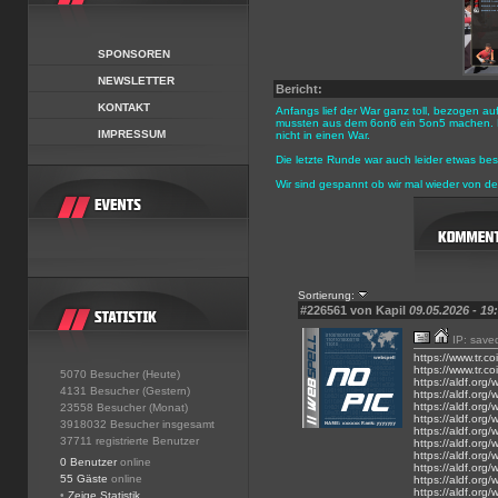
SPONSOREN
NEWSLETTER
Bericht:
KONTAKT
Anfangs lief der War ganz toll, bezogen auf
mussten aus dem 6on6 ein 5on5 machen. Da
IMPRESSUM
nicht in einen War.
Die letzte Runde war auch leider etwas be
Wir sind gespannt ob wir mal wieder von d
Sortierung:
#226561 von Kapil
09.05.2026 - 19
IP: save
https://www.tr.c
https://www.tr.c
5070 Besucher (Heute)
https://aldf.org/w
4131 Besucher (Gestern)
https://aldf.org/w
https://aldf.org/w
23558 Besucher (Monat)
https://aldf.org/w
3918032 Besucher insgesamt
https://aldf.org/w
37711 registrierte Benutzer
https://aldf.or
https://aldf.or
0 Benutzer
online
https://aldf.or
55 Gäste
online
https://aldf.org/
https://aldf.org/
•
Zeige Statistik