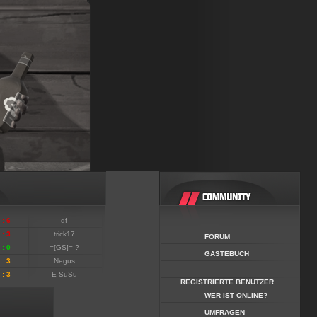
 : 6
-df-
 : 3
trick17
FORUM
 : 0
=[GS]= ?
GÄSTEBUCH
 : 3
Negus
 : 3
E-SuSu
REGISTRIERTE BENUTZER
WER IST ONLINE?
UMFRAGEN