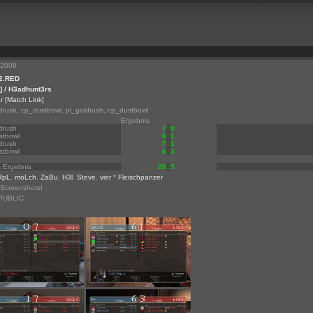
.2008
2.RED
] / H3adhunt3rs
r
[Match Link]
drush, cp_dustbowl, pl_goldrush, cp_dustbowl
Ergebnis
drush
7
:
0
stbowl
6
:
1
drush
7
:
1
stbowl
6
:
3
s Ergebnis
26
:
5
 RpL
,
moLch
,
ZaBu
,
H3l
,
Steve
,
vier ° Fleischpanzer
Screenshots!
PUBLIC