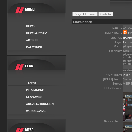
Einzelheiten:
NEWS
Datum:
14.06
Spiel / Team:
NEWS-ARCHIV
TF
Gegner:
[H3HU
ARTIKEL
Liga:
Funwa
Maps:
pl_gol
KALENDER
Ergebnis:
Map
pl_gol
cp_du
pl_gol
cp_du
totale
\V/ » Team:
vier °
[H3HU] Team:
Siehe 
TEAMS
Server:
VIER 
HLTV-Server:
MITGLIEDER
CLANWARS
AUSZEICHNUNGEN
WERDEGANG
Screenshots: