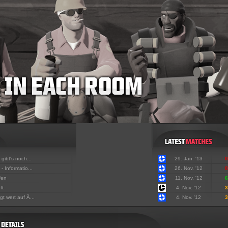
 gibt's noch...
29. Jan. '13
0
- Informatio...
26. Nov. '12
0
fen
11. Nov. '12
6
ft
4. Nov. '12
3
t wert auf Ä...
4. Nov. '12
3