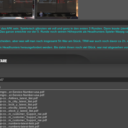
 das AFK sein. Spielerisch glänzten wir voll und ganz in den ersten 3 Runden. Dann leavte (zieml
s ganze erreichte vor der 5. Runde noch seinen Höhepunkt als Headhunters Spieler Warpig ca
scheiden, aber was will man nach insgesamt 5h War am Stück, TRW war auch noch davor ca 2h, erw
en Headhunters herausgefordert werden. Bis dahin ihnen noch viel Glück, war mal abgesehen vo
:47
d
oimgro...er-Service-Number-usa.pdf
oimgro...er-Service-Number-usa.pdf
p-co...Airlines_latest_liist.pdf
p-co...lo_ciity_latest_liist.pdf
p-co...lociit_y_latest_liist.pdf
p-co...elociity_latest_liist.pdf
p-co...elocit_y_latest_liist.pdf
g/wp-co...m_customer_Suppot_rse.pdf
g/wp-co...m_customer_Suppot_rse.pdf
g/wp-co...m_customer_Suppot_rse.pdf
wp-co...numbers-latest-listtt.pdf
wp-co...numbers-latest-listtt.pdf