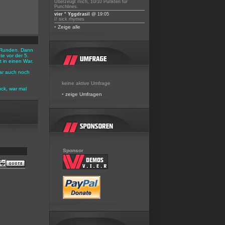
Überzeugt mich, 10/10 Punkten für
Punchlines.
vier ° Yggdrasil
@ 19:05
// sick rhymes
•
Zeige alle
 3 Runden. Dann
e vor der 5.
 in einen War.
ar auch noch
keine aktive Umfrage
ück, war mal
•
zeige Umfragen
Sponsor