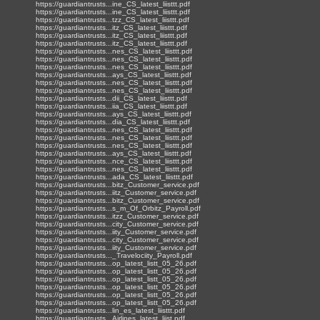
https://guardiantrusts...ine_CS_latest_liisttt.pdf
https://guardiantrusts...ine_CS_latest_liisttt.pdf
https://guardiantrusts...tzz_CS_latest_liisttt.pdf
https://guardiantrusts...itz_CS_latest_liisttt.pdf
https://guardiantrusts...itz_CS_latest_liisttt.pdf
https://guardiantrusts...itz_CS_latest_liisttt.pdf
https://guardiantrusts...nes_CS_latest_liisttt.pdf
https://guardiantrusts...nes_CS_latest_liisttt.pdf
https://guardiantrusts...nes_CS_latest_liisttt.pdf
https://guardiantrusts...ays_CS_latest_liisttt.pdf
https://guardiantrusts...nes_CS_latest_liisttt.pdf
https://guardiantrusts...nes_CS_latest_liisttt.pdf
https://guardiantrusts...dii_CS_latest_liisttt.pdf
https://guardiantrusts...iia_CS_latest_liisttt.pdf
https://guardiantrusts...ays_CS_latest_liisttt.pdf
https://guardiantrusts...dia_CS_latest_liisttt.pdf
https://guardiantrusts...nes_CS_latest_liisttt.pdf
https://guardiantrusts...nes_CS_latest_liisttt.pdf
https://guardiantrusts...nes_CS_latest_liisttt.pdf
https://guardiantrusts...ays_CS_latest_liisttt.pdf
https://guardiantrusts...nce_CS_latest_liisttt.pdf
https://guardiantrusts...nes_CS_latest_liisttt.pdf
https://guardiantrusts...ada_CS_latest_liisttt.pdf
https://guardiantrusts...bitz_Customer_service.pdf
https://guardiantrusts...iitz_Customer_service.pdf
https://guardiantrusts...bitz_Customer_service.pdf
https://guardiantrusts...s_m_Of_Orbitz_Payroll.pdf
https://guardiantrusts...itzz_Customer_service.pdf
https://guardiantrusts...city_Customer_service.pdf
https://guardiantrusts...iity_Customer_service.pdf
https://guardiantrusts...city_Customer_service.pdf
https://guardiantrusts...iity_Customer_service.pdf
https://guardiantrusts..._Travelociity_Payroll.pdf
https://guardiantrusts...op_latest_listt_05_26.pdf
https://guardiantrusts...op_latest_listt_05_26.pdf
https://guardiantrusts...op_latest_listt_05_26.pdf
https://guardiantrusts...op_latest_listt_05_26.pdf
https://guardiantrusts...op_latest_listt_05_26.pdf
https://guardiantrusts...op_latest_listt_05_26.pdf
https://guardiantrusts...lin_es_latest_liisttt.pdf
https://guardiantrusts...Airlines_latest_liist.pdf