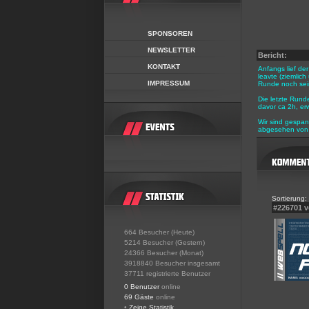
SPONSOREN
NEWSLETTER
Bericht:
KONTAKT
Anfangs lief de
leavte (ziemlic
IMPRESSUM
Runde noch sein
Die letzte Rund
davor ca 2h, erw
Wir sind gespan
abgesehen von 
Sortierung:
#226701 
664 Besucher (Heute)
5214 Besucher (Gestern)
24366 Besucher (Monat)
3918840 Besucher insgesamt
37711 registrierte Benutzer
0 Benutzer
online
69 Gäste
online
•
Zeige Statistik