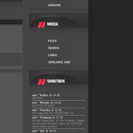
SERVER
FILES
DEMOS
LINKS
VERLINKE UNS
vier ° kr4tos
@ 14:08
SELBER
vier ° Biester
@ 14:30
KRATOS STINKT!
vier ° Fainthy
@ 21:20
Da mag wohl wer GENETIKK! :D
vier ° Chakuza
@ 17:18
Ich bin Grasticker, ich bin schwarz, Nigga
Ich bin so'n Wichser, dass mir nicht mal
meine Mum twittert!
vier ° diu
@ 19:08