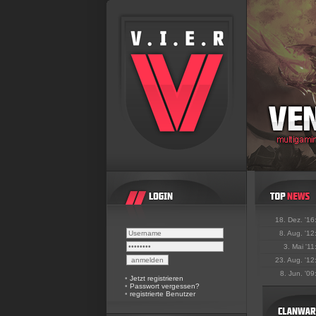
18. Dez. '16
8. Aug. '12
3. Mai '11
23. Aug. '12
8. Jun. '09
•
Jetzt registrieren
•
Passwort vergessen?
•
registrierte Benutzer