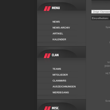
Einzelheiten:
NEWS
Spi
NEWS-ARCHIV
ARTIKEL
KALENDER
\V
[H3H
TEAMS
HLT
MITGLIEDER
CLANWARS
AUSZEICHNUNGEN
WERDEGANG
Scr