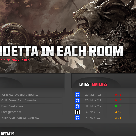
:
V.I.E.R.? Die gibt's noch...
29. Jan. '13
0 : 6
:
Guild Wars 2 - Informatio...
26. Nov. '12
0 : 3
:
Das Clantreffen
11. Nov. '12
6 : 0
:
Fast geschafft
4. Nov. '12
3 : 3
:
VIER-Clan legt wert auf Ä...
4. Nov. '12
3 : 3