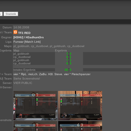
Datum:
14.06.2008
el / Team:
TF2.RED
Gegner:
[H3HU] / H3adhunt3rs
Liga:
Funwar
[Match Link]
Maps:
pl_goldrush, cp_dustbowl, pl_goldrush, cp_dustbowl
Ergebnis:
Map
Ergebnis
pl_goldrush
7
:
0
cp_dustbowl
6
:
1
pl_goldrush
7
:
1
cp_dustbowl
6
:
3
totales Ergebnis
26
:
5
/ » Team:
vier ° RpL
,
moLch
,
ZaBu
,
H3l
,
Steve
,
vier ° Fleischpanzer
U] Team:
Siehe Screenshots!
Server:
VIER PUBLIC
V-Server:
eenshots: