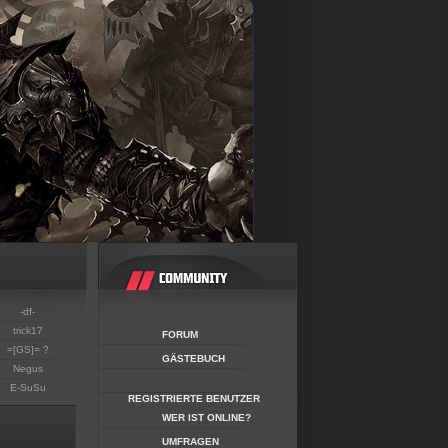
-df-
trick17
FORUM
=[GS]= ?
GÄSTEBUCH
Negus
E-SuSu
REGISTRIERTE BENUTZER
WER IST ONLINE?
UMFRAGEN