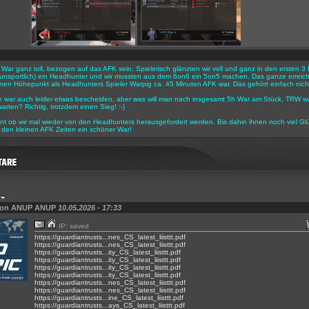
r War ganz toll, bezogen auf das AFK sein. Spielerisch glänzten wir voll und ganz in den ersten
h unsportlich) ein Headhunter und wir mussten aus dem 6on6 ein 5on5 machen. Das ganze erreicht
en Höhepunkt als Headhunters Spieler Warpig ca. 45 Minuten AFK war. Das gehört einfach nicht
e war auch leider etwas bescheiden, aber was will man nach insgesamt 5h War am Stück, TRW w
arten? Richtig, trotzdem einen Sieg! :-)
nt ob wir mal wieder von den Headhunters herausgefordert werden. Bis dahin ihnen noch viel Gl
den kleinen AFK Zeiten ein schöner War!
von ANUP ANUP
10.05.2026 - 17:33
IP: saved
https://guardiantrusts...nes_CS_latest_liisttt.pdf
https://guardiantrusts...nes_CS_latest_liisttt.pdf
https://guardiantrusts...ity_CS_latest_liisttt.pdf
https://guardiantrusts...ity_CS_latest_liisttt.pdf
https://guardiantrusts...ity_CS_latest_liisttt.pdf
https://guardiantrusts...ity_CS_latest_liisttt.pdf
https://guardiantrusts...nes_CS_latest_liisttt.pdf
https://guardiantrusts...nes_CS_latest_liisttt.pdf
https://guardiantrusts...ine_CS_latest_liisttt.pdf
https://guardiantrusts...ays_CS_latest_liisttt.pdf