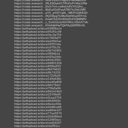
https://colab.research...HGic3SrkVFmjqrDV-M6MwtDUx
https://colab.research...IRLE8Dyb0CTRUOxPVWa1IfNir
https://colab.research...Eb2r7hrx-cw9wUx8VXf1Qho__
https://colab.research...BbEqSSdPyaATll67fu2bb1M6i
https://colab.research...qY6_aAN7cq8L_WEIFsOjKBJjX
https://colab.research...HQ2r8pgTtcMeAkitHAsq59Yms
https://colab.research...6olalC5dZGU6DsDUOOjNlRjRV
https://colab.research...z_5oHJ1bJuHUVIRnLXDrUV7dh
https://colab.research...KHvKjikIHwTQkF6yQ6RfDhVlL
https://pdfupload.io/docs/03686a14
https://pdfupload.io/docs/45261c49
https://pdfupload.io/docs/3ec3a753
https://pdfupload.io/docs/c7903d7f
https://pdfupload.io/docs/a2d5d1ac
https://pdfupload.io/docs/32557efa
https://pdfupload.io/docs/cd7f3c1b
https://pdfupload.io/docs/0b742961
https://pdfupload.io/docs/3f0f4b1d
https://pdfupload.io/docs/d35a2d4c
https://pdfupload.io/docs/b04c550c
https://pdfupload.io/docs/b680132b
https://pdfupload.io/docs/85f0a553
https://pdfupload.io/docs/f9479620
https://pdfupload.io/docs/8fc74220
https://pdfupload.io/docs/c7226a5f
https://pdfupload.io/docs/145d436c
https://pdfupload.io/docs/eed0a806
https://pdfupload.io/docs/94176dcf
https://pdfupload.io/docs/70fa5a0b
https://pdfupload.io/docs/8d1416b3
https://pdfupload.io/docs/1570fe65
https://pdfupload.io/docs/3caa2703
https://pdfupload.io/docs/94494f2e
https://pdfupload.io/docs/9a1ec93e
https://pdfupload.io/docs/0e98ce89
https://pdfupload.io/docs/a964e107
https://pdfupload.io/docs/77ee5570
https://pdfupload.io/docs/2b5486ed
https://pdfupload.io/docs/12683acc
https://pdfupload.io/docs/ced24207
https://pdfupload.io/docs/cb2f51cc