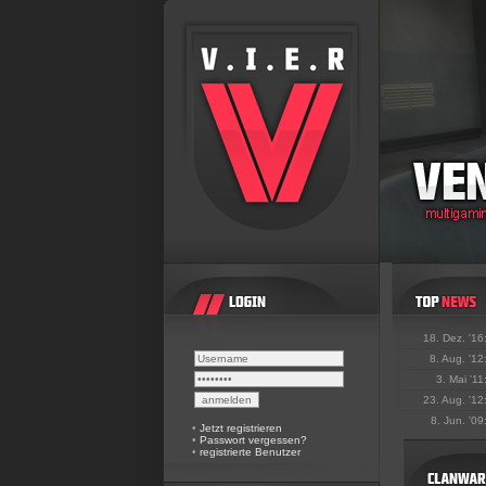
18. Dez. '16
8. Aug. '12
3. Mai '11
23. Aug. '12
8. Jun. '09
•
Jetzt registrieren
•
Passwort vergessen?
•
registrierte Benutzer