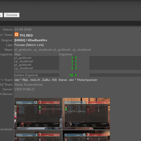
Datum:
14.06.2008
el / Team:
TF2.RED
Gegner:
[H3HU] / H3adhunt3rs
Liga:
Funwar
[Match Link]
Maps:
pl_goldrush, cp_dustbowl, pl_goldrush, cp_dustbowl
Ergebnis:
Map
Ergebnis
pl_goldrush
7
:
0
cp_dustbowl
6
:
1
pl_goldrush
7
:
1
cp_dustbowl
6
:
3
totales Ergebnis
26
:
5
/ » Team:
vier ° RpL
,
moLch
,
ZaBu
,
H3l
,
Steve
,
vier ° Fleischpanzer
U] Team:
Siehe Screenshots!
Server:
VIER PUBLIC
V-Server:
eenshots: