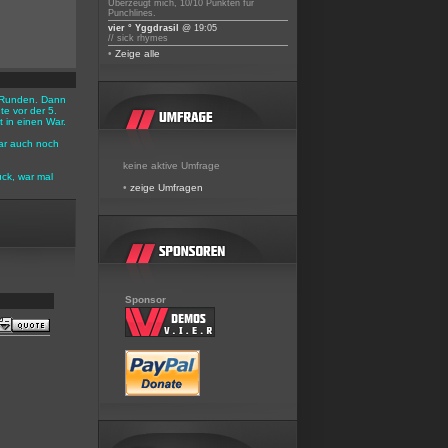
Überzeugt mich, 10/10 Punkten für
Punchlines.
vier ° Yggdrasil
@ 19:05
// sick rhymes
•
Zeige alle
 3 Runden. Dann
e vor der 5.
 in einen War.
ar auch noch
keine aktive Umfrage
ück, war mal
•
zeige Umfragen
Sponsor