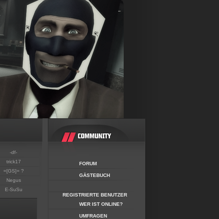
-df-
trick17
FORUM
=[GS]= ?
GÄSTEBUCH
Negus
E-SuSu
REGISTRIERTE BENUTZER
WER IST ONLINE?
UMFRAGEN