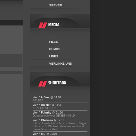
SERVER
FILES
DEMOS
LINKS
VERLINKE UNS
vier ° kr4tos
@ 14:08
SELBER
vier ° Biester
@ 14:30
KRATOS STINKT!
vier ° Fainthy
@ 21:20
Da mag wohl wer GENETIKK! :D
vier ° Chakuza
@ 17:18
Ich bin Grasticker, ich bin schwarz, Nigga
Ich bin so'n Wichser, dass mir nicht mal
meine Mum twittert!
vier ° diu
@ 19:08