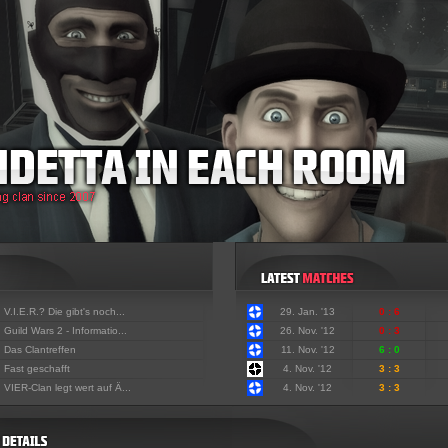
:
V.I.E.R.? Die gibt's noch...
29. Jan. '13
0 : 6
:
Guild Wars 2 - Informatio...
26. Nov. '12
0 : 3
:
Das Clantreffen
11. Nov. '12
6 : 0
:
Fast geschafft
4. Nov. '12
3 : 3
:
VIER-Clan legt wert auf Ä...
4. Nov. '12
3 : 3