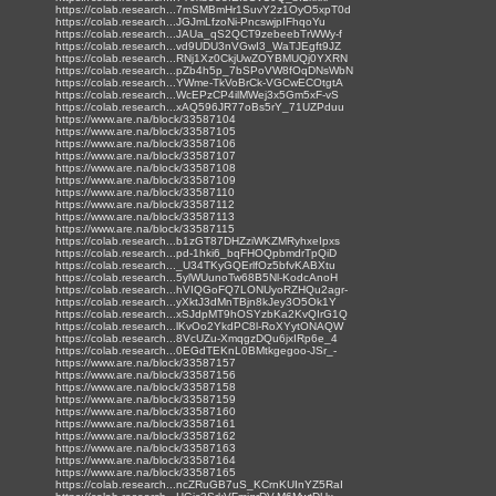
https://colab.research...7mSMBmHr1SuvY2z1OyO5xpT0d
https://colab.research...JGJmLfzoNi-PncswjpIFhqoYu
https://colab.research...JAUa_qS2QCT9zebeebTrWWy-f
https://colab.research...vd9UDU3nVGwI3_WaTJEgft9JZ
https://colab.research...RNj1Xz0CkjUwZOYBMUQj0YXRN
https://colab.research...pZb4h5p_7bSPoVW8fOqDNsWbN
https://colab.research...YWme-TkVoBrCk-VGCwECOtgtA
https://colab.research...WcEPzCP4ilMWej3x5Gm5xF-vS
https://colab.research...xAQ596JR77oBs5rY_71UZPduu
https://www.are.na/block/33587104
https://www.are.na/block/33587105
https://www.are.na/block/33587106
https://www.are.na/block/33587107
https://www.are.na/block/33587108
https://www.are.na/block/33587109
https://www.are.na/block/33587110
https://www.are.na/block/33587112
https://www.are.na/block/33587113
https://www.are.na/block/33587115
https://colab.research...b1zGT87DHZziWKZMRyhxeIpxs
https://colab.research...pd-1hki6_bqFHOQpbmdrTpQiD
https://colab.research..._U34TKyGQErlfOz5bfvKABXtu
https://colab.research...5ylWUunoTw68B5Nl-KodcAnoH
https://colab.research...hVIQGoFQ7LONUyoRZHQu2agr-
https://colab.research...yXktJ3dMnTBjn8kJey3O5Ok1Y
https://colab.research...xSJdpMT9hOSYzbKa2KvQIrG1Q
https://colab.research...lKvOo2YkdPC8l-RoXYytONAQW
https://colab.research...8VcUZu-XmqgzDQu6jxIRp6e_4
https://colab.research...0EGdTEKnL0BMtkgegoo-JSr_-
https://www.are.na/block/33587157
https://www.are.na/block/33587156
https://www.are.na/block/33587158
https://www.are.na/block/33587159
https://www.are.na/block/33587160
https://www.are.na/block/33587161
https://www.are.na/block/33587162
https://www.are.na/block/33587163
https://www.are.na/block/33587164
https://www.are.na/block/33587165
https://colab.research...ncZRuGB7uS_KCrnKUInYZ5RaI