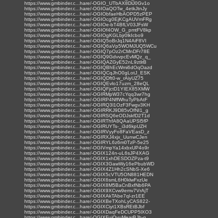
https://www.gmbinder.c...hare/-OGIO_UTbAX8DlJ0Gv1o
https://www.gmbinder.c...hare/-OGIOaQOTw_4etkJtnJy
https://www.gmbinder.c...hare/-OGIObfaeHbAOPD5zPEP
https://www.gmbinder.c...hare/-OGIOcg0EjKCgAUVmFRg
https://www.gmbinder.c...hare/-OGIOe-bT4BfLV03JFsW
https://www.gmbinder.c...hare/-OGIOf4OW_G_pmtFV8kp
https://www.gmbinder.c...hare/-OGIOgKGLbjr0lkIcbo9
https://www.gmbinder.c...hare/-OGIQ5oBrJq1N4AiF8VI
https://www.gmbinder.c...hare/-OGIQ6aVp5WOMJUQ5WCu
https://www.gmbinder.c...hare/-OGIQ7pOz2rCMnDFr78E
https://www.gmbinder.c...hare/-OGIQ9GdvvpcEvMQz_q_
https://www.gmbinder.c...hare/-OGIQAZGyE52nL9ztlrB
https://www.gmbinder.c...hare/-OGIQBhEcWmi6dOqOazd
https://www.gmbinder.c...hare/-OGIQCqJhO0gLotJ_ESK
https://www.gmbinder.c...hare/-OGIQDft0-w_rAiyUZ75
https://www.gmbinder.c...hare/-OGIQEvlo17uzm_28eQL
https://www.gmbinder.c...hare/-OGIQFjctD1YIEX85XMW
https://www.gmbinder.c...hare/-OGIRMpW37cYqq3wr7hg
https://www.gmbinder.c...hare/-OGIRP4NffWhuTyPbAtF
https://www.gmbinder.c...hare/-OGIRQ3l1OzF3Fwgv3KH
https://www.gmbinder.c...hare/-OGIRRKJ9D85vOfNI1_g
https://www.gmbinder.c...hare/-OGIRSQ6eODJskfD2T1d
https://www.gmbinder.c...hare/-OGIRThfA8QAaUPSl5fP
https://www.gmbinder.c...hare/-OGIRUYTs-_i3d6kpUZH
https://www.gmbinder.c...hare/-OGIRVyyFo8FaVEasD_z
https://www.gmbinder.c...hare/-OGIRXJ4xjx_UunwCJen
https://www.gmbinder.c...hare/-OGIRYL6z6m0TzP-5e25
https://www.gmbinder.c...hare/-OGIVmpYa14xbxUP4o9r
https://www.gmbinder.c...hare/-OGIX124n-uL6sJP4XAG
https://www.gmbinder.c...hare/-OGIX1xhDESDOZPza-t9
https://www.gmbinder.c...hare/-OGIX3GawWy16ePbubWD
https://www.gmbinder.c...hare/-OGIX4Z1Hh2cSNbS-Xe6
https://www.gmbinder.c...hare/-OGIX5cVTU5ON881HEDN
https://www.gmbinder.c...hare/-OGIX6smL6H0klwFxzUe
https://www.gmbinder.c...hare/-OGIX8M5BaCnBxfNb6PA
https://www.gmbinder.c...hare/-OGIX9XCvw9emv7VrAjT
https://www.gmbinder.c...hare/-OGIXAkTAbe7ql-zr1EE
https://www.gmbinder.c...hare/-OGIXBeTXohLyCAS822-
https://www.gmbinder.c...hare/-OGIXCiyt1XBsREtBJbf
https://www.gmbinder.c...hare/-OGIXDaqFeDCUPP5lXO3
https://www.gmbinder.c...hare/-OGIXFujQyuMearBJb-g