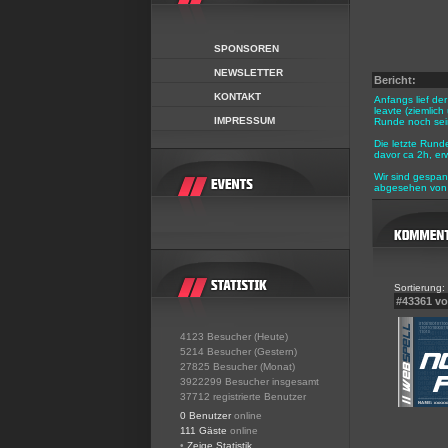
SPONSOREN
NEWSLETTER
Bericht:
KONTAKT
Anfangs lief de
leavte (ziemlic
IMPRESSUM
Runde noch sein
Die letzte Rund
davor ca 2h, erw
Wir sind gespan
abgesehen von 
Sortierung:
#43361 v
4123 Besucher (Heute)
5214 Besucher (Gestern)
27825 Besucher (Monat)
3922299 Besucher insgesamt
37712 registrierte Benutzer
0 Benutzer
online
111 Gäste
online
•
Zeige Statistik