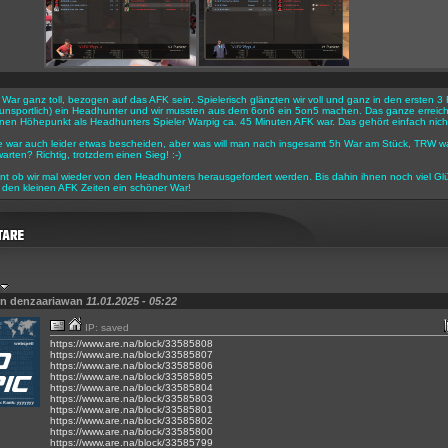
r War ganz toll, bezogen auf das AFK sein. Spielerisch glänzten wir voll und ganz in den ersten
h unsportlich) ein Headhunter und wir mussten aus dem 6on6 ein 5on5 machen. Das ganze erreicht
en Höhepunkt als Headhunters Spieler Warpig ca. 45 Minuten AFK war. Das gehört einfach nicht
e war auch leider etwas bescheiden, aber was will man nach insgesamt 5h War am Stück, TRW w
arten? Richtig, trotzdem einen Sieg! :-)
nt ob wir mal wieder von den Headhunters herausgefordert werden. Bis dahin ihnen noch viel Gl
den kleinen AFK Zeiten ein schöner War!
on denzaariawan
11.01.2025 - 05:22
IP: saved
https://www.are.na/block/33585808
https://www.are.na/block/33585807
https://www.are.na/block/33585806
https://www.are.na/block/33585805
https://www.are.na/block/33585804
https://www.are.na/block/33585803
https://www.are.na/block/33585801
https://www.are.na/block/33585802
https://www.are.na/block/33585800
https://www.are.na/block/33585799