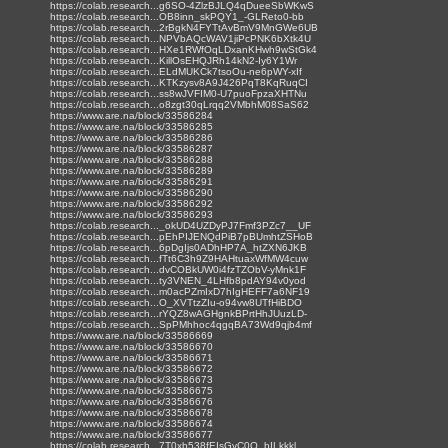
https://colab.research...g6SO-4ZlzBJLQ4qDueeSbWKwS
https://colab.research...OB8inn_skPQY1_-GLReto0-bb
https://colab.research...2rBgkN4FYTtAvBmV9MnGWe6UB
https://colab.research...NPVbAQcWAV1jiPcPNK6bXtk4U
https://colab.research...HXe1RWfOqLDxanKHwh9wStGk4
https://colab.research...KillOsEHQJRh14kN2-Iy6Y1Wr
https://colab.research...ELdMUKCk7tsoOu-ne6pWY-xIf
https://colab.research...KTKzysv8A9J426PqT8KqRuqCI
https://colab.research...ss8wJVFIM0-U7puoFpzaXHTNu
https://colab.research...o8zgt30qLrqq2VMbhM08SaS62
https://www.are.na/block/33586284
https://www.are.na/block/33586285
https://www.are.na/block/33586286
https://www.are.na/block/33586287
https://www.are.na/block/33586288
https://www.are.na/block/33586289
https://www.are.na/block/33586291
https://www.are.na/block/33586290
https://www.are.na/block/33586292
https://www.are.na/block/33586293
https://colab.research..._okUD4UZDyPJ7Fmf3PZc7__UF
https://colab.research...pEhPIJENQdPiB7pBUmhtZSHoB
https://colab.research...6pDgIjs0ADhHP7A_htZXN6JKB
https://colab.research...fTt6C3h9Z9HAHtuaxWfMW4cuw
https://colab.research...dvCOBkUW0i4fzTZObV-yMnk1F
https://colab.research...ty3VNEN_4LHfb8pdAY94v0yod
https://colab.research...m0acPZmIxD7hIgHEFF7a6NF19
https://colab.research...O_XVTtzZIu-o94vw8UTfHiBDO
https://colab.research...rYQZ8wAGHgnkBPrtHhJUuzLD-
https://colab.research...SpPMhhoc4qgqBA73Wd9qjb4mf
https://www.are.na/block/33586669
https://www.are.na/block/33586670
https://www.are.na/block/33586671
https://www.are.na/block/33586672
https://www.are.na/block/33586673
https://www.are.na/block/33586675
https://www.are.na/block/33586676
https://www.are.na/block/33586678
https://www.are.na/block/33586674
https://www.are.na/block/33586677
https://colab.research...7T0xb538fEIsGvC0Q_bILkkkl