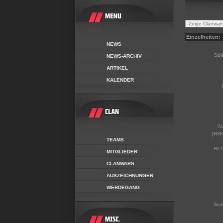
Einzelheiten:
NEWS
Spi
NEWS-ARCHIV
ARTIKEL
KALENDER
\V
[H3H
TEAMS
HLT
MITGLIEDER
CLANWARS
AUSZEICHNUNGEN
WERDEGANG
Scr