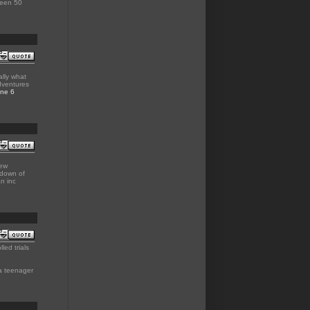
ween 50
lly what
adventures
ine 6
few
down of
n inc
lled trials
 a teenager