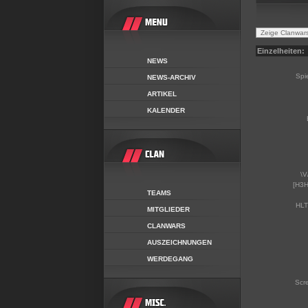
Einzelheiten:
NEWS
Spi
NEWS-ARCHIV
ARTIKEL
KALENDER
\V
[H3H
TEAMS
HLT
MITGLIEDER
CLANWARS
AUSZEICHNUNGEN
WERDEGANG
Scr