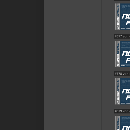
#677 von
#678 von
#679 von