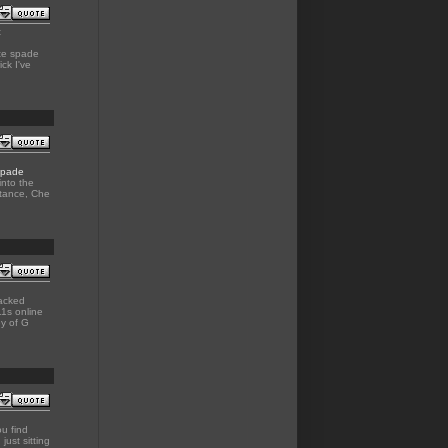
t
te spade
ck I've
spade
into the
stance, Che
racked
11s online
ey of G
ou find
just sitting