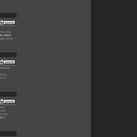
 but you
ger water
gage never
Infrared
Conn.
he is
net
box!
er (co
1s
o