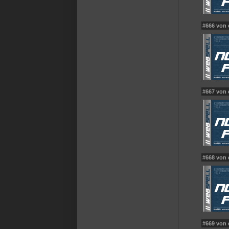
#666 von 
#667 von
#668 von 
#669 von 