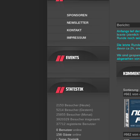
SPONSOREN
NEWSLETTER
Bericht:
KONTAKT
Anfangs lief de
leavte (ziemlic
IMPRESSUM
Runde noch sein
Die letzte Rund
davor ca 2h, erw
Wir sind gespan
abgesehen von 
Sortierung:
#661 von
2153 Besucher (Heute)
5214 Besucher (Gestern)
25855 Besucher (Monat)
3920329 Besucher insgesamt
37712 registrierte Benutzer
0 Benutzer
online
#662 von
156 Gäste
online
•
Zeige Statistik