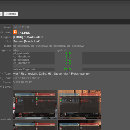
Datum:
14.06.2008
el / Team:
TF2.RED
Gegner:
[H3HU] / H3adhunt3rs
Liga:
Funwar
[Match Link]
Maps:
pl_goldrush, cp_dustbowl, pl_goldrush, cp_dustbowl
Ergebnis:
Map
Ergebnis
pl_goldrush
7
:
0
cp_dustbowl
6
:
1
pl_goldrush
7
:
1
cp_dustbowl
6
:
3
totales Ergebnis
26
:
5
/ » Team:
vier ° RpL
,
moLch
,
ZaBu
,
H3l
,
Steve
,
vier ° Fleischpanzer
U] Team:
Siehe Screenshots!
Server:
VIER PUBLIC
V-Server:
eenshots: