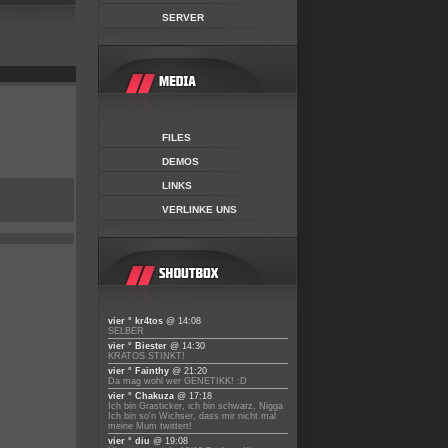
SERVER
FILES
DEMOS
LINKS
VERLINKE UNS
vier ° kr4tos
@ 14:08
SELBER
vier ° Biester
@ 14:30
KRATOS STINKT!
vier ° Fainthy
@ 21:20
Da mag wohl wer GENETIKK! :D
vier ° Chakuza
@ 17:18
Ich bin Grasticker, ich bin schwarz, Nigga
Ich bin so'n Wichser, dass mir nicht mal
meine Mum twittert!
vier ° diu
@ 19:08