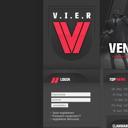
18. Dez. '16
8. Aug. '12
3. Mai '11
23. Aug. '12
8. Jun. '09
•
Jetzt registrieren
•
Passwort vergessen?
•
registrierte Benutzer