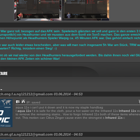
r War ganz toll, bezogen auf das AFK sein. Spielerisch glänzten wir voll und ganz in den ersten
h unsportlich) ein Headhunter und wir mussten aus dem 6on6 ein 5on5 machen. Das ganze erreicht
en Höhepunkt als Headhunters Spieler Warpig ca. 45 Minuten AFK war. Das gehört einfach nicht
e war auch leider etwas bescheiden, aber was will man nach insgesamt 5h War am Stück, TRW w
arten? Richtig, trotzdem einen Sieg! :-)
nt ob wir mal wieder von den Headhunters herausgefordert werden. Bis dahin ihnen noch viel Gl
den kleinen AFK Zeiten ein schöner War!
 ch.eng.f.a.ng121212@gmail.com
03.06.2014 - 04:53
IP: saved
aqua 11s i can't put it down and it is now my staple handbag
I
aqua 11s
f it is safe for the cloth, pour a hot water on the Infrared 11s
Infrared 11s
st
to remove the remaining stains.. Vow to forgo Infrared 11s both of these items whenev
out. This motion can Citrus Zinger cause even the strongest s
Infrared 11s
c
 ch.en.gf.a.ng121212@gmail.com
03.06.2014 - 04:53