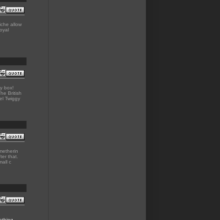
iche allow
oyal
y box!
he British
el Twiggy
metherin
er that.
all c
athing