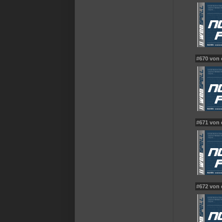
#670 von
#671 von
#672 von