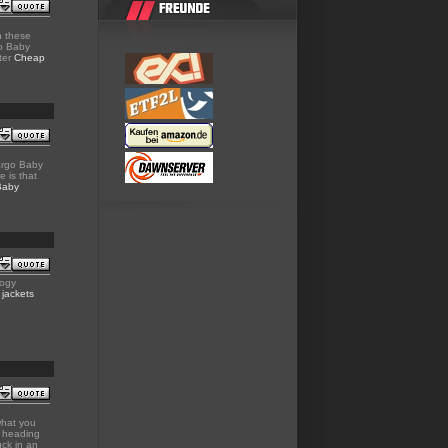
h these
go Baby
fter
Cheap
 Ergo Baby
 is that
Baby
logy
 jackets
what you
re heading
uck in an