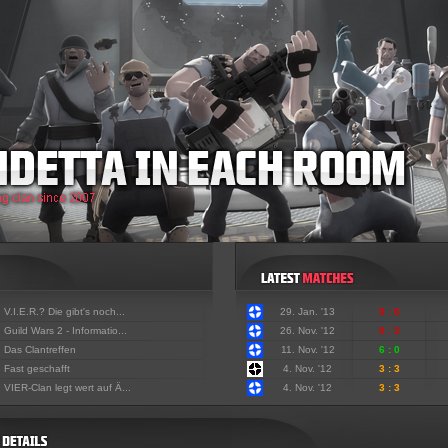
:
V.I.E.R.? Die gibt's noch...
29. Jan. '13
0 : 6
:
Guild Wars 2 - Informatio...
26. Nov. '12
0 : 3
:
Das Clantreffen
11. Nov. '12
6 : 0
:
Fast geschafft
4. Nov. '12
3 : 3
:
VIER-Clan legt wert auf Ä...
4. Nov. '12
3 : 3