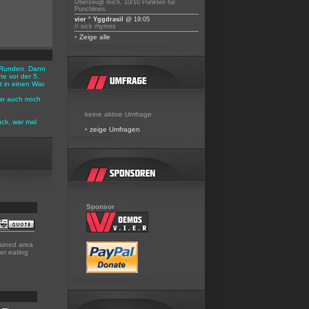
Überzeugt mich, 10/10 Punkten für
Punchlines.
vier ° Yggdrasil
@ 19:05
// sick rhymes
•
Zeige alle
 3 Runden. Dann
e vor der 5.
 in einen War.
ar auch noch
keine aktive Umfrage
ück, war mal
•
zeige Umfragen
Sponsor
ained area
er eating