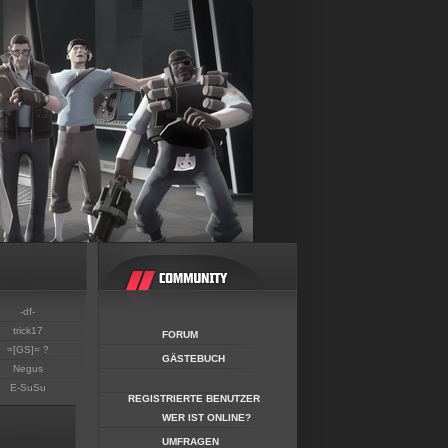
-df-
trick17
FORUM
=[GS]= ?
GÄSTEBUCH
Negus
E-SuSu
REGISTRIERTE BENUTZER
WER IST ONLINE?
UMFRAGEN