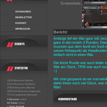
Screenshots:
SPONSOREN
NEWSLETTER
KONTAKT
IMPRESSUM
Bericht:
Anfangs lief der War ganz toll, be
ganz in den ersten 3 Runden. Dann
mussten aus dem 6on6 ein 5on5 m
seinen Höhepunkt als Headhunters
einfach nicht in einen War.
Die letzte Runde war auch leider
War am Stück, TRW war auch noch 
:-)
Wir sind gespannt ob wir mal wie
1926 Besucher (Heute)
dahin ihnen noch viel Glück, war
5214 Besucher (Gestern)
War!
25628 Besucher (Monat)
3920102 Besucher insgesamt
37712 registrierte Benutzer
0 Benutzer
online
84 Gäste
online
•
Zeige Statistik