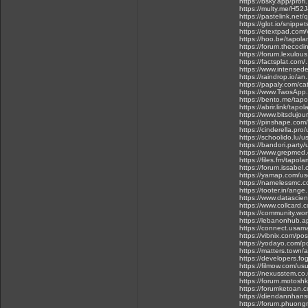
https://bsky.app/profi
https://multy.me/H52
https://pastelink.net
https://glot.io/snipp
https://etextpad.co
https://hoo.be/tapol
https://forum.thecod
https://forum.lexulo
https://factsplat.com
https://www.intense
https://raindrop.io/a
https://papaly.com/
https://www.TwosAp
https://bento.me/tap
https://abrir.link/tap
https://www.bitsdujou
https://pinshape.co
https://cinderella.p
https://schoolido.lu/
https://bandori.part
https://www.grepmed
https://files.fm/tapol
https://forum.issabel
https://yamap.com/u
https://namelessmc.c
https://tooter.in/an
https://www.datascien
https://www.collcard
https://community.w
https://lebanonhub.
https://connect.usam
https://vibnix.com/po
https://yodayo.com/
https://matters.town
https://developers.f
https://filmow.com/u
https://nexusstem.co
https://forum.motosh
https://forumketoan
https://diendannhans
https://forum.phuon