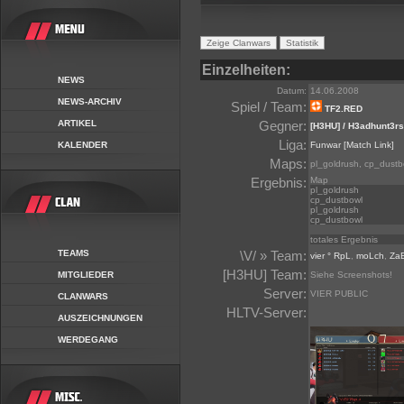
Einzelheiten:
NEWS
Datum:
14.06.2008
NEWS-ARCHIV
Spiel / Team:
TF2.RED
ARTIKEL
Gegner:
[H3HU] / H3adhunt3rs
Liga:
KALENDER
Funwar
[Match Link]
Maps:
pl_goldrush, cp_dustb
Ergebnis:
Map
pl_goldrush
cp_dustbowl
pl_goldrush
cp_dustbowl
totales Ergebnis
TEAMS
\V/ » Team:
vier ° RpL
,
moLch
,
Za
[H3HU] Team:
MITGLIEDER
Siehe Screenshots!
Server:
VIER PUBLIC
CLANWARS
HLTV-Server:
AUSZEICHNUNGEN
WERDEGANG