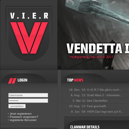
18. Dez. '16:
V.I.E.R.? Die gibt's noch...
8. Aug. '12:
Guild Wars 2 - Informatio...
3. Mai '11:
Das Clantreffen
23. Aug. '12:
Fast geschafft
8. Jun. '09:
VIER-Clan legt wert auf Ä...
•
Jetzt registrieren
•
Passwort vergessen?
•
registrierte Benutzer