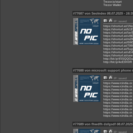
Trezor.io/start
Trezor Wallet
#77687 von SeoIndex
08.07.2025 - 16:3
IP: saved
https://shorturl.at/1N
https://shorturl.at/b
https://shorturl.at/Iav
https://shorturl.at/uW
https://shorturl.at/mZl
https://shorturl.at/6W
https://shorturl.at/79
https://shorturl.at/5u
https://shorturl.at/uE
https://shorturl.at/uee
http://bit.ly/45SQQOu
http://bit.ly/4eE9X0R
#77688 von microsoft support phone 
IP: saved
https://www.rcindia.or
https://www.rcindia.or
https://www.rcindia.or
https://www.rcindia.or
https://www.rcindia.or
https://www.rcindia.or
https://www.rcindia.or.
https://www.rcindia.or
https://www.rcindia.or.
https://www.rcindia.or
https://www.rcindia.or..
#77689 von fhwdfh dsfgsdf
08.07.2025
IP: saved