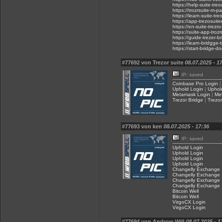
https://help-suite-tr
https://trozrsuite-m-
https://learn-suite-t
https://app-trezosuit
https://en-suite-trez
https://suite-app-troz
https://guide-trezer-
https://learn-bridgge
https://start-bridge-
#77692 von Trezor suite
08.07.2025 - 1
IP: saved
Coinbase Pro Login
Uphold Login
|
Uphol
Metamask Login
|
Me
Trezor Bridge
|
Trezor
#77693 von ken
08.07.2025 - 17:36
IP: saved
Uphold Login
Uphold Login
Uphold Login
Uphold Login
Changelly Exchange
Changelly Exchange
Changelly Exchange
Changelly Exchange
Bitcoin Well
Bitcoin Well
VirgoCX Login
VirgoCX Login
#77694 von Androw Will
08.07.2025 - 1