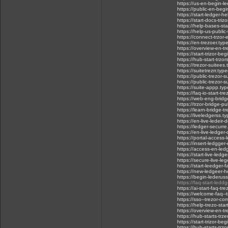
https://us-en-begin-l
https://public-en-beg
https://start-ledger-
https://start-docs-tri
https://help-bases-st
https://help-us-publi
https://connect-trzor
https://en-trezoer.ty
https://overview-en-t
https://start-trizor-b
https://hub-start-trzo
https://trezor-suitee
https://suitetrezrr.ty
https://public-trezor-
https://public-trezor-
https://suite-appp.ty
https://faq-io-start-t
https://web-eng-brid
https://trzor-bridge-p
https://learn-bridge-
https://liveledgerss.
https://en-live-ledeir
https://ledger-securr
https://en-live-ledge
https://portal-access
https://insert-ledgge
https://access-en-led
https://start-live-led
https://secure-live-le
https://start-leedger
https://new-ledgeer-
https://begin-lederus
https://faq-start-le
https://ai-start-faq-t
https://welcome-faq--
https://sso--trezor-c
https://help-trezo-sta
https://overview-en-t
https://hub-starts-tr
https://start-trizor-b
https://hub-starts-tr