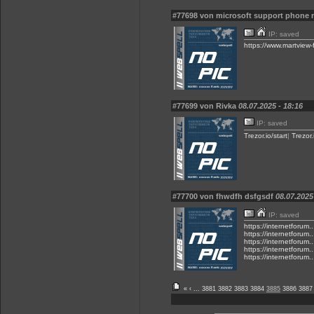
#77698 von microsoft support phone 
IP: saved
https://www.martview-
#77699 von Rivka
08.07.2025 - 18:16
IP: saved
Trezor.io/start
|
Trezor.
#77700 von fhwdfh dsfgsdf
08.07.2025
IP: saved
https://internetforum.
https://internetforum.
https://internetforum.
https://internetforum.
https://internetforum.
«
‹
...
3881
3882
3883
3884
3885
3886
3887