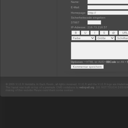
Name:
E-Mail:
Homepage:
Sicherheitscode eingeben
37867
IP-Adresse:
216.73.216.57
Optionen:
• HTML ist AUS •
BBCode
ist AN •