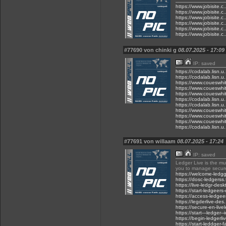
https://www.jobisit
https://www.jobisit
https://www.jobisit
https://www.jobisit
https://www.jobisit
https://www.jobisit
#77690 von chinki g
08.07.2025 - 17:09
IP: saved
https://codalab.lisn.u
https://codalab.lisn.u
https://www.coueswhi
https://www.coueswhi
https://www.coueswhi
https://codalab.lisn.u
https://codalab.lisn.u
https://www.coues
https://www.coueswhi
https://www.coueswhit
https://codalab.lisn.u
#77691 von willaam
08.07.2025 - 17:24
IP: saved
Ledger Live is the mu
you to manage secure
https://welcome-ledg
https://dosc-ledgers
https://live-ledgr-de
https://start-ledgee
https://access-ledge
https://legderlive-des
https://secure-en-liv
https://start---ledger
https://begin-ledgerli
https://start-leddger