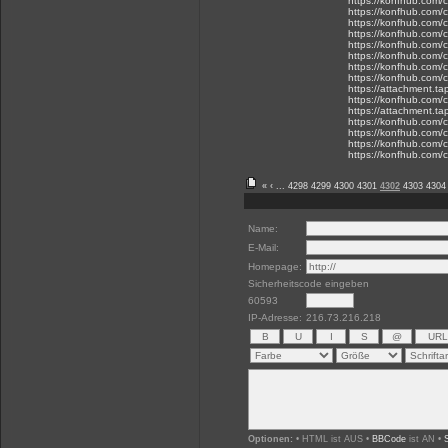
https://konfhub.com/
https://konfhub.com/c
https://konfhub.com/c
https://konfhub.com/c
https://konfhub.com/c
https://konfhub.com/c
https://konfhub.com/
https://konfhub.com/
https://attachment.t
https://konfhub.com/c
https://attachment.
https://konfhub.com/
https://konfhub.com/c
https://konfhub.com/
https://konfhub.com/
«
‹
...
4298
4299
4300
4301
4302
4303
4304
Name:
E-Mail:
Homepage:
Sicherheitscode eingeben
60593
IP-Adresse:
216.73.216.218
Optionen:
• HTML ist AUS •
BBCode
ist AN •