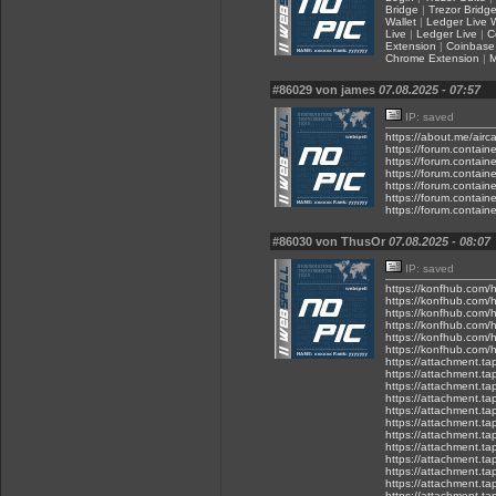
Bridge
|
Trezor Bridg
Wallet
|
Ledger Live W
Live
|
Ledger Live
|
C
Extension
|
Coinbase 
Chrome Extension
|
M
#86029 von james
07.08.2025 - 07:57
IP: saved
https://about.me/air
https://forum.contain
https://forum.contain
https://forum.contain
https://forum.contain
https://forum.contain
https://forum.contain
#86030 von ThusOr
07.08.2025 - 08:07
IP: saved
https://konfhub.com/h
https://konfhub.com/h
https://konfhub.com/h
https://konfhub.com/h
https://konfhub.com/h
https://konfhub.com/h
https://attachment.t
https://attachment.t
https://attachment.
https://attachment.t
https://attachment.t
https://attachment.t
https://attachment.t
https://attachment.t
https://attachment.
https://attachment.
https://attachment.
https://attachment.