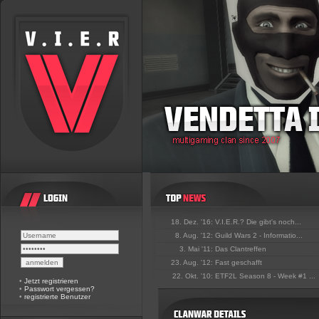
18. Dez. '16:
V.I.E.R.? Die gibt's noch...
8. Aug. '12:
Guild Wars 2 - Informatio...
3. Mai '11:
Das Clantreffen
23. Aug. '12:
Fast geschafft
22. Okt. '10:
ETF2L Season 8 - Week #1 ...
•
Jetzt registrieren
•
Passwort vergessen?
•
registrierte Benutzer