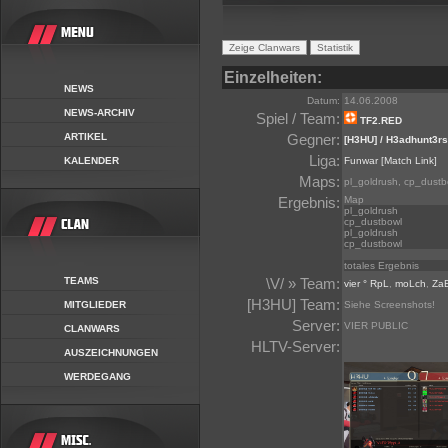
Einzelheiten:
NEWS
Datum:
14.06.2008
NEWS-ARCHIV
Spiel / Team:
TF2.RED
ARTIKEL
Gegner:
[H3HU] / H3adhunt3rs
Liga:
KALENDER
Funwar
[Match Link]
Maps:
pl_goldrush, cp_dustb
Ergebnis:
Map
pl_goldrush
cp_dustbowl
pl_goldrush
cp_dustbowl
totales Ergebnis
TEAMS
\V/ » Team:
vier ° RpL
,
moLch
,
Za
[H3HU] Team:
MITGLIEDER
Siehe Screenshots!
Server:
VIER PUBLIC
CLANWARS
HLTV-Server:
AUSZEICHNUNGEN
WERDEGANG