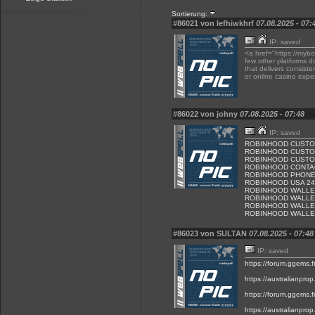
Sortierung:
#86021 von lefhiwkhrf
07.08.2025 - 07:
IP: saved
<a href="https://myb
few other platforms do
that delivers consist
or online casino expe
#86022 von johny
07.08.2025 - 07:48
IP: saved
ROBINHOOD CUSTO
ROBINHOOD CUST
ROBINHOOD CUSTO
ROBINHOOD CONTA
ROBINHOOD PHON
ROBINHOOD USA 24
ROBINHOOD WALLE
ROBINHOOD WALLE
ROBINHOOD WALLE
ROBINHOOD WALLE
#86023 von SULTAN
07.08.2025 - 07:48
IP: saved
https://forum.ggems.f
https://australianpro
https://forum.ggems.f
https://australianprop