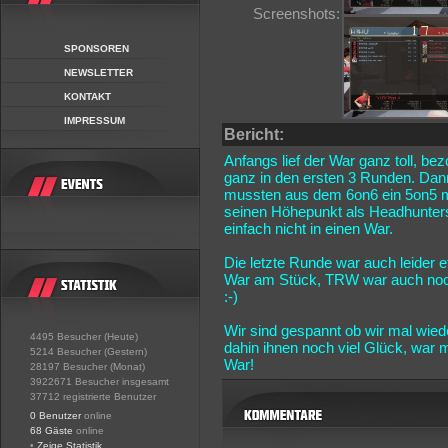
Screenshots:
SPONSOREN
NEWSLETTER
KONTAKT
IMPRESSUM
Bericht:
Anfangs lief der War ganz toll, be
ganz in den ersten 3 Runden. Dann
mussten aus dem 6on6 ein 5on5 m
seinen Höhepunkt als Headhunters
einfach nicht in einen War.
Die letzte Runde war auch leider
War am Stück, TRW war auch noch 
:-)
Wir sind gespannt ob wir mal wie
4495 Besucher (Heute)
dahin ihnen noch viel Glück, war
5214 Besucher (Gestern)
War!
28197 Besucher (Monat)
3922671 Besucher insgesamt
37712 registrierte Benutzer
0 Benutzer
online
68 Gäste
online
•
Zeige Statistik