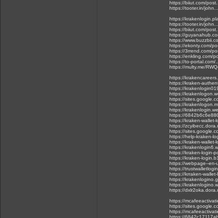
https://biiut.com/post
https://tooter.in/jo
https://krakenlogin.pl
https://tooter.in/jo
https://biiut.com/post
https://guyanahub.com
https://www.buzzbii.co
https://ekonty.com/p
https://3rrend.com/pos
https://enkling.com/po
https://to-portal.com/
https://multy.me/RW
https://krakencareers
https://kraken-authen
https://krakenlogin0
https://krakenlogon.
https://sites.google.
https://krakenlogon.my
https://krakenlogin.w
https://6842b6c6e88
https://kraken-wallet
https://zcyibecc.dora.
https://sites.google.c
https://help-kraken-lo
https://kraken-wallet-
https://krakenlogin6.
https://kraken-login-po
https://kraken-login.
https://webpage--en-u
https://trustwalletlog
https://krraken-walle
https://krakenlogino.g
https://krakenlogino.w
https://dxlr2oka.dora.
https://mcafeeactivat
https://sites.google.
https://mcafeeactivati
https://6842c17117ab