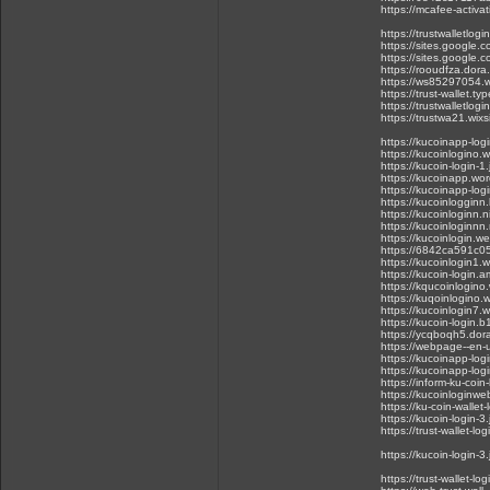
https://mcafee-activat
https://trustwalletlogi
https://sites.google.c
https://sites.google.
https://rooudfza.dora.
https://ws85297054.
https://trust-wallet.t
https://trustwalletlog
https://trustwa21.wixsi
https://kucoinapp-logi
https://kucoinlogino.
https://kucoin-login-1
https://kucoinapp.wo
https://kucoinapp-log
https://kucoinlogginn
https://kucoinloginn.n
https://kucoinloginnn.
https://kucoinlogin.w
https://6842ca591c05
https://kucoinlogin1.w
https://kucoin-login
https://kqucoinlogino.
https://kuqoinlogino.
https://kucoinlogin7.
https://kucoin-login.b
https://ycqboqh5.dora
https://webpage--en-u
https://kucoinapp-logi
https://kucoinapp-log
https://inform-ku-coin
https://kucoinloginw
https://ku-coin-wallet
https://kucoin-login-3
https://trust-wallet-lo
https://kucoin-login-3
https://trust-wallet-lo