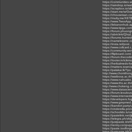
https://communities.w
https://raindrop.io/
https://scrapbox.io/si
https://start.me/w/Gx
https://chouseisan.
https://multy.me/X87
https://www.TwosAp
https://lebanonhub.a
https://www.tipga.c
https://forum.phuong
https://abrir.link/QIxyL
https://forums.hunt
https://namelessmc.com
https://insta.tel/post
https://www.collcard.c
https://community.w
https://flipboard.com
https://forum.thecod
https://tooter.in/ic
https://herbalmeds-f
https://matters.town
https://palakai.lk/?po
http://www.chomthong
https://watbosa.ac.th
https://www.nahuabo.g
https://www.ths.ac.th
http://www.chokeng.c
https://www.datascien
https://forum.lexulou
https://www.intensed
https://developers.f
https://www.grepmed.
https://bandori.party
https://cinderella.pr
https://schoolido.lu/u
https://pastelink.net/j
https://telegra.ph/sf
https://justpaste.it/e6
https://rentry.co/zpvp
https://paste.toolfor
https://justpaste.it/k