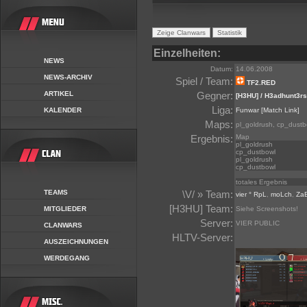
Einzelheiten:
NEWS
Datum:
14.06.2008
NEWS-ARCHIV
Spiel / Team:
TF2.RED
ARTIKEL
Gegner:
[H3HU] / H3adhunt3rs
Liga:
KALENDER
Funwar
[Match Link]
Maps:
pl_goldrush, cp_dustb
Ergebnis:
Map
pl_goldrush
cp_dustbowl
pl_goldrush
cp_dustbowl
totales Ergebnis
TEAMS
\V/ » Team:
vier ° RpL
,
moLch
,
Za
[H3HU] Team:
MITGLIEDER
Siehe Screenshots!
Server:
VIER PUBLIC
CLANWARS
HLTV-Server:
AUSZEICHNUNGEN
WERDEGANG