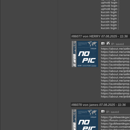
uphold login
|
uphold login
|
uphold login
|
kucoin login
|
kucoin login
|
kucoin login
|
kucoin login
|
kucoin login
|
kucoin login
|
#86077 von HERRY
07.08.2025 - 11:36
IP: saved
https://about.me/airl
https://about.me/unit
https://about.me/amer
https://australianpro
https://australianpr
https://australianpr
https://australianpr
https://about.me/jetb
https://about.me/airl
https://about.me/unit
https://about.me/amer
https://australianpro
https://australianpr
https://australianpr
https://australianpr
https://about.me/jetb
#86078 von james
07.08.2025 - 11:36
IP: saved
https://guildwarslega
https://forum.contain
https://guildwarslega
https://forum.contain
https://guildwarslega