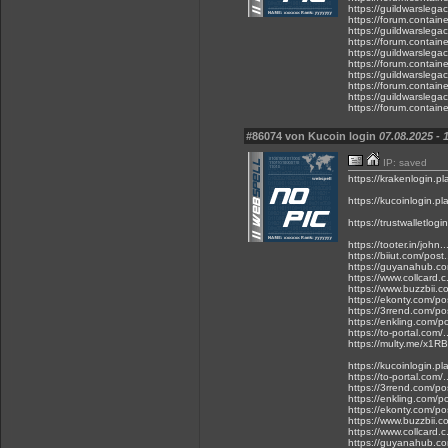
https://guildwarslega
https://forum.contain
https://guildwarslega
https://forum.contain
https://guildwarslega
https://forum.contain
https://guildwarslega
https://forum.contain
https://guildwarslega
https://forum.contain
#86074 von Kucoin login
07.08.2025 - 
IP: saved
https://krakenlogin.pl
https://kucoinlogin.pl
https://trustwalletlogi
https://tooter.in/jo
https://biiut.com/post
https://guyanahub.com
https://www.collcard.c
https://www.buzzbii.co
https://ekonty.com/p
https://3rrend.com/po
https://enkling.com/p
https://to-portal.com/
https://multy.me/x1R
https://kucoinlogin.pl
https://to-portal.com/
https://3rrend.com/po
https://enkling.com/p
https://ekonty.com/p
https://www.buzzbii.c
https://www.collcard.
https://guyanahub.co