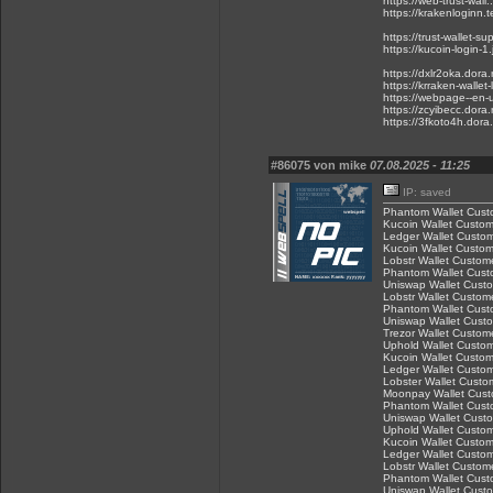
https://web-trust-wall
https://krakenloginn.
https://trust-wallet-s
https://kucoin-login-1
https://dxlr2oka.dora.
https://krraken-walle
https://webpage--en-u
https://zcyibecc.dora.
https://3fkoto4h.dora.
#86075 von mike
07.08.2025 - 11:25
IP: saved
Phantom Wallet Custo
Kucoin Wallet Custome
Ledger Wallet Custom
Kucoin Wallet Custome
Lobstr Wallet Custome
Phantom Wallet Custo
Uniswap Wallet Custo
Lobstr Wallet Custome
Phantom Wallet Custo
Uniswap Wallet Custo
Trezor Wallet Custome
Uphold Wallet Custom
Kucoin Wallet Custome
Ledger Wallet Custom
Lobster Wallet Custom
Moonpay Wallet Custo
Phantom Wallet Custo
Uniswap Wallet Custo
Uphold Wallet Custom
Kucoin Wallet Custome
Ledger Wallet Custom
Lobstr Wallet Custome
Phantom Wallet Custo
Uniswap Wallet Custo