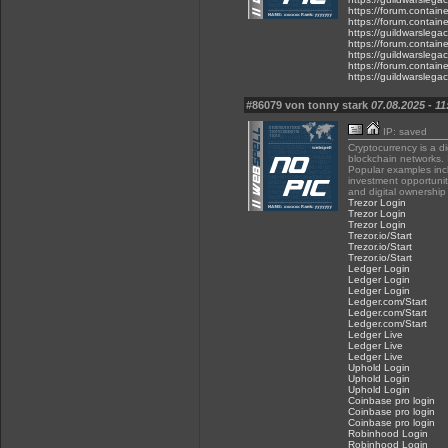
https://forum.contain
https://forum.contain
https://guildwarslega
https://forum.contain
https://guildwarslega
https://forum.contain
https://guildwarslega
#86079 von tonny stark
07.08.2025 - 11
IP: saved
Cryptocurrency is a d
blockchain networks. 
Popular examples incl
investment opportunit
and digital ownership 
Trezor Login
Trezor Login
Trezor Login
Trezor.io/Start
Trezor.io/Start
Trezor.io/Start
Ledger Login
Ledger Login
Ledger Login
Ledger.com/Start
Ledger.com/Start
Ledger.com/Start
Ledger Live
Ledger Live
Ledger Live
Uphold Login
Uphold Login
Uphold Login
Coinbase pro login
Coinbase pro login
Coinbase pro login
Robinhood Login
Robinhood Login