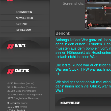
Screenshots:
SPONSOREN
NEWSLETTER
KONTAKT
IMPRESSUM
Bericht:
Anfangs lief der War ganz toll, be
ganz in den ersten 3 Runden. Dann
mussten aus dem 6on6 ein 5on5 m
seinen Höhepunkt als Headhunters
einfach nicht in einen War.
Die letzte Runde war auch leider
War am Stück, TRW war auch noch 
:-)
Wir sind gespannt ob wir mal wie
4456 Besucher (Heute)
dahin ihnen noch viel Glück, war
5214 Besucher (Gestern)
War!
28158 Besucher (Monat)
3922632 Besucher insgesamt
37712 registrierte Benutzer
0 Benutzer
online
101 Gäste
online
•
Zeige Statistik