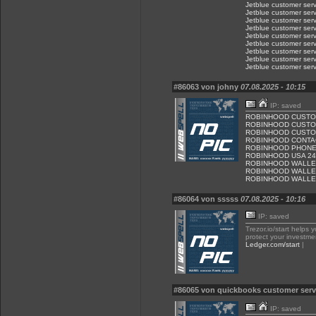
Jetblue customer serv
Jetblue customer serv
Jetblue customer serv
Jetblue customer serv
Jetblue customer serv
Jetblue customer serv
Jetblue customer serv
Jetblue customer serv
Jetblue customer serv
#86063 von johny
07.08.2025 - 10:15
IP: saved
ROBINHOOD CUSTO
ROBINHOOD CUST
ROBINHOOD CUSTO
ROBINHOOD CONTA
ROBINHOOD PHON
ROBINHOOD USA 24
ROBINHOOD WALLE
ROBINHOOD WALLE
ROBINHOOD WALLE
#86064 von sssss
07.08.2025 - 10:16
IP: saved
Trezor.io/start helps 
protect your investmen
Ledger.com/start
|
#86065 von quickbooks customer ser
IP: saved