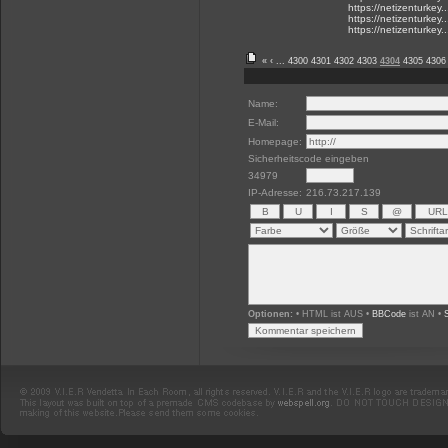
https://netizenturkey
https://netizenturkey
https://netizenturkey
«
‹
...
4300
4301
4302
4303
4304
4305
4306
Name:
E-Mail:
Homepage:
Sicherheitscode eingeben
34979
IP-Adresse:
216.73.217.139
Optionen:
• HTML ist AUS •
BBCode
ist AN •