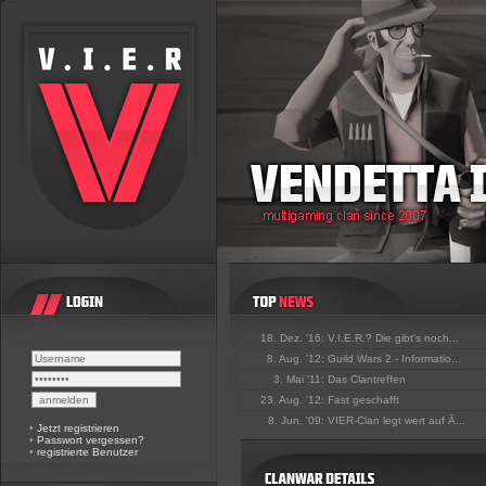
18. Dez. '16:
V.I.E.R.? Die gibt's noch...
8. Aug. '12:
Guild Wars 2 - Informatio...
3. Mai '11:
Das Clantreffen
23. Aug. '12:
Fast geschafft
8. Jun. '09:
VIER-Clan legt wert auf Ä...
•
Jetzt registrieren
•
Passwort vergessen?
•
registrierte Benutzer