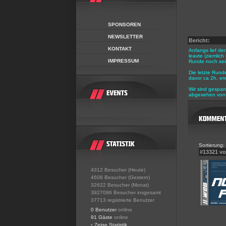
SPONSOREN
NEWSLETTER
Bericht:
KONTAKT
Anfangs lief de
leavte (ziemlic
IMPRESSUM
Runde noch sein
Die letzte Rund
davor ca 2h, erw
Wir sind gespan
abgesehen von 
Sortierung:
#13321 v
4312 Besucher (Heute)
4608 Besucher (Gestern)
32622 Besucher (Monat)
3927096 Besucher insgesamt
37713 registrierte Benutzer
0 Benutzer
online
91 Gäste
online
•
Zeige Statistik