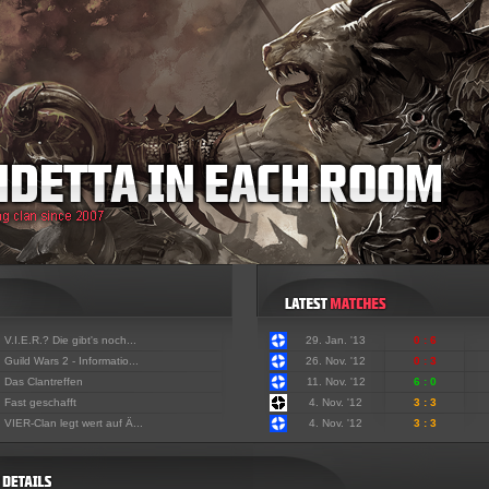
:
V.I.E.R.? Die gibt's noch...
29. Jan. '13
0 : 6
:
Guild Wars 2 - Informatio...
26. Nov. '12
0 : 3
:
Das Clantreffen
11. Nov. '12
6 : 0
:
Fast geschafft
4. Nov. '12
3 : 3
:
VIER-Clan legt wert auf Ä...
4. Nov. '12
3 : 3