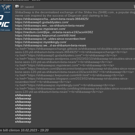
IP: saved
ShibaSwap is the decentralized exchange of the Shiba Inu (SHIB) coin, a popular d
meme coin inspired by the success of Dogecoin and claiming to be...
https://shibaswapexcha...arium-beta-nears-3664925/
https://shibaswap0.godaddysites.com/
https://shibaswaps.wor...-as-shibarium-beta-nears/
https://shibaswapsz.mypixieset.com/
https://medium.com/@pe...m-beta-nears-e192ace44362
https://shibaswapz.livejournal.com/449.html
https://shibaswapsz.bl...ubles-since-november.html
https://shibaswapsz.mystrikingly.com/
https://shibaswapsz.we...d-as-shibarium-beta-nears
<a href="https://shibaswapexchange.gitbook.io/shibaswap-tvl-doubles-since-novembe
sees-120-ytd-shibarium-beta-nears-3664925/"><b>shibaswapexchange</b></a>
<a href="https://shibaswap0.godaddysites.com/"><b>shibaswap</b></a>
<a href="https://shibaswaps.wordpress.com/2023/02/10/shibaswap-tvl-doubles-since-
bone-sees-120-ytd-as-shibarium-beta-nears/"><b>shibaswap</b></a>
<a href="https://shibaswapsz.mypixieset.com/"><b>shibaswap</b></a>
<a href="https://medium.com/@pestcontrol-brisbane/shibaswap-tvl-doubles-since-nov
bone-sees-120-ytd-as-shibarium-beta-nears-e192ace44362"><b>shibaswap</b></a>
<a href="https://shibaswapz.livejournal.com/449.html"><b>shibaswap</b></a>
<a href="https://shibaswapsz.blogspot.com/2023/02/shibaswap-tvl-doubles-since-
november.html"><b>shibaswap</b></a>
<a href="https://shibaswapsz.mystrikingly.com/"><b>shibaswap</b></a>
<a href="https://shibaswapsz.weebly.com/blog/shibaswap-tvl-doubles-since-november
sees-120-ytd-as-shibarium-beta-nears"><b>shibaswap</b></a>
shibaswap
shibaswap
shibaswap
shibaswap
shibaswap
shibaswap
shibaswap
shibaswap
shibaswap
n bill clinton
10.02.2023 - 19:20