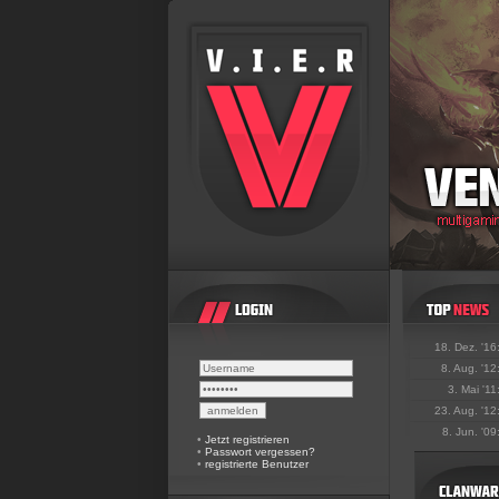
18. Dez. '16
8. Aug. '12
3. Mai '11
23. Aug. '12
8. Jun. '09
•
Jetzt registrieren
•
Passwort vergessen?
•
registrierte Benutzer