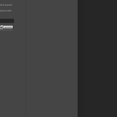
ded-barrel-
istol-with-