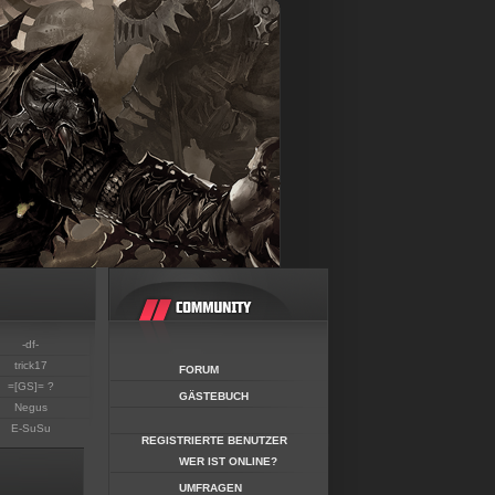
-df-
trick17
FORUM
=[GS]= ?
GÄSTEBUCH
Negus
E-SuSu
REGISTRIERTE BENUTZER
WER IST ONLINE?
UMFRAGEN