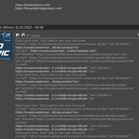
https://kobkorekort.com/
https://koupitridicskyprukaz.com/
on Wilson
11.02.2023 - 00:45
IP: saved
Great post here. Can't wait to see your next post
<a href= "https://ceadunastiomanacheannach.com/nase-sluzby/" rel="dofollow">.
https://ceadunastioman...idicsky-prukaz/</a>
<a href= "
https://ceadunastioman...om/kontaktujte-nas/"
rel="dofollow">https://ceadunastiomanacheannach.com/kontaktujte-nas/ </a>
<a href= "https://ceadunastiomanacheannach.com/kde-koupit-ridicsky-prukaz/
rel="dofollow">https://ceadunastiomanacheannach.com/koupit-ridicsky-prukaz/</a^
<a href=
https://ceadunastioman...h.com/kde-koupit-ridicak/
" rel="dofollow">
https://ceadunastioman...h.com/kde-koupit-ridicak/
</a>
Great post here. Can't wait to see your next post
<a href= "https://ceadunastiomanacheannach.com/nase-sluzby/" rel="dofollow">.
https://ceadunastioman...dicsky-prukaz/</a>.
<a href= "https://ceadunastiomanacheannach.com/kde-koupit-ridicsky-prukaz/
rel="dofollow">https://ceadunastiomanacheannach.com/koupit-ridicsky-prukaz/</a^
<a href=
https://ceadunastioman...h.com/kde-koupit-ridicak/
" rel="dofollow">
https://ceadunastioman...h.com/kde-koupit-ridicak/
</a^
Great post here. Can't wait to see your next post
<a href= "https://ceadunastiomanacheannach.com/nase-sluzby/" rel="dofollow">.
https://ceadunastioman...dicsky-prukaz/</a>.
<a href= "https://ceadunastiomanacheannach.com/kde-koupit-ridicsky-prukaz/
rel="dofollow">https://ceadunastiomanacheannach.com/koupit-ridicsky-prukaz/</a^
<a href=
https://ceadunastioman...h.com/kde-koupit-ridicak/
" rel="dofollow">
https://ceadunastioman...h.com/kde-koupit-ridicak/
</a>
Great post here. Can't wait to see your next post
<a href= "https://ceadunastiomanacheannach.com/nase-sluzby/" rel="dofollow">.