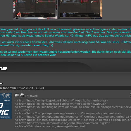
r War ganz toll, bezogen auf das AFK sein. Spielerisch glänzten wir voll und ganz in den ersten
h unsportlich) ein Headhunter und wir mussten aus dem 6on6 ein 5on5 machen. Das ganze erreicht
en Höhepunkt als Headhunters Spieler Warpig ca. 45 Minuten AFK war. Das gehört einfach nicht
e war auch leider etwas bescheiden, aber was will man nach insgesamt 5h War am Stück, TRW w
arten? Richtig, trotzdem einen Sieg! :-)
nt ob wir mal wieder von den Headhunters herausgefordert werden. Bis dahin ihnen noch viel Gl
den kleinen AFK Zeiten ein schöner War!
on fashawn
10.02.2023 - 12:03
IP: saved
<a href="https://xn--kpriktigtkrkort-8sbj.com/">kopa-korkort-online</a>
<a href="https://xn--kpriktigtkrkort-8sbj.com/">kopa-korkort-svart</a>
<a href="https://xn--kupitioriginalvozakudozvolu-lid.com/">xn--kupitioriginalvozakudozv
lid.com</a>
<a href="https://comprarepatentelegalmente.com/">comprare-la-patente-b</a>
<a href="https://comprarepatentelegalmente.com/">comprare-patente-vera-online</a>
<a href="https://acheterupermisdeconduire.com/"> acheter un permis de conduire</a>
<a href="https://bestmushroomstore.org/">bestmushroomstore.org</a>
<a href="/">hur-far-man-ovningskorningstillstand</a>