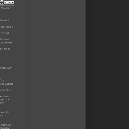
">mauser
 instinct
-barrel-24-
ow">full
i lx</a>
istol-with-
on-fiber-
-
eady-with-
/a>
ver-action-
n-rifle/"
ine</a>
ine</a>
erm
>
ble</a>
/a>
t hand</a>
>Marlin