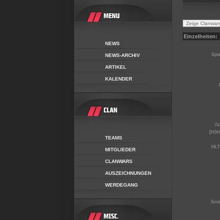
Einzelheiten:
NEWS
Spi
NEWS-ARCHIV
ARTIKEL
KALENDER
\V
[H3H
TEAMS
HLT
MITGLIEDER
CLANWARS
AUSZEICHNUNGEN
WERDEGANG
Scr