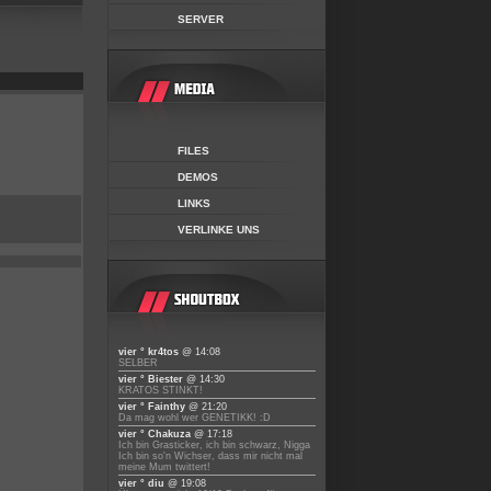
SERVER
FILES
DEMOS
LINKS
VERLINKE UNS
vier ° kr4tos
@ 14:08
SELBER
vier ° Biester
@ 14:30
KRATOS STINKT!
vier ° Fainthy
@ 21:20
Da mag wohl wer GENETIKK! :D
vier ° Chakuza
@ 17:18
Ich bin Grasticker, ich bin schwarz, Nigga
Ich bin so'n Wichser, dass mir nicht mal
meine Mum twittert!
vier ° diu
@ 19:08