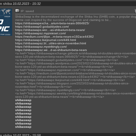
on shiba
10.02.2023 - 15:32
IP: saved
ShibaSwap is the decentralized exchange of the Shiba Inu (SHIB) coin, a popular d
meme coin inspired by the success of Dogecoin and claiming to be...
https://shibaswapexcha...arium-beta-nears-3664925/
https://shibaswap0.godaddysites.com/
https://shibaswaps.wor...-as-shibarium-beta-nears/
https://shibaswapsz.mypixieset.com/
https://medium.com/@pe...m-beta-nears-e192ace44362
https://shibaswapz.livejournal.com/449.html
https://shibaswapsz.bl...ubles-since-november.html
https://shibaswapsz.mystrikingly.com/
https://shibaswapsz.we...d-as-shibarium-beta-nears
<a href="https://shibaswapexchange.gitbook.io/shibaswap-tvl-doubles-since-novembe
sees-120-ytd-shibarium-beta-nears-3664925/"><b>shibaswapexchange</b></a>
<a href="https://shibaswap0.godaddysites.com/"><b>shibaswap</b></a>
<a href="https://shibaswaps.wordpress.com/2023/02/10/shibaswap-tvl-doubles-since-
bone-sees-120-ytd-as-shibarium-beta-nears/"><b>shibaswap</b></a>
<a href="https://shibaswapsz.mypixieset.com/"><b>shibaswap</b></a>
<a href="https://medium.com/@pestcontrol-brisbane/shibaswap-tvl-doubles-since-nov
bone-sees-120-ytd-as-shibarium-beta-nears-e192ace44362"><b>shibaswap</b></a>
<a href="https://shibaswapz.livejournal.com/449.html"><b>shibaswap</b></a>
<a href="https://shibaswapsz.blogspot.com/2023/02/shibaswap-tvl-doubles-since-
november.html"><b>shibaswap</b></a>
<a href="https://shibaswapsz.mystrikingly.com/"><b>shibaswap</b></a>
<a href="https://shibaswapsz.weebly.com/blog/shibaswap-tvl-doubles-since-november
sees-120-ytd-as-shibarium-beta-nears"><b>shibaswap</b></a>
shibaswap
shibaswap
shibaswap
shibaswap
shibaswap
shibaswap
shibaswap
shibaswap
shibaswap
on shiba
10.02.2023 - 15:58