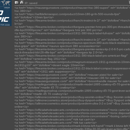
IP: saved
<a href="https://mausergunsstore.com/product/mauser-hsc-380-super/" rel="dofollow
hsc.380</a>
<a href="https://selfdefensespot.com/product/10mm-180-gr-fn-500-rounds-fps/"
rel="dofollow">10mm fps</a>
<a href="https://firearms-broker.com/product/franchi-instinct-lx-2/" rel="dofollow">franchi
lx</a>
<a href="https://firearms-broker.com/product/bergara-premier-hmr-pro-300-prc-threaded
rifle-bpr20300prcmc/" rel="dofollow">bergara hmr pro 300 prc</a>
<a href="https://firearms-broker.com/product/1911-380-black-label-full-size/" rel="dofoll
size 380</a>
<a href="https://firearms-broker.com/product/franchi-instinct-lx-2/" rel="dofollow">franch
<a href="https://firearms-broker.com/product/taurus-spectrum-380-auto-black-stainless-p
blue-grips/" rel="dofollow">taurus spectrum 380 accessories</a>
<a href="https://firearms-broker.com/product/bergara-premier-series-lrp-2-0-6-5-prc-carb
stock-threaded-bbl-26-rifle-bpr/" rel="dofollow">bergara lrp 2.0</a>
<a href="https://firearms-broker.com/product/1911-380-black-label-pro-american-flag/"
rel="dofollow">american flag 1911</a>
<a href="https://firearms-broker.com/product/magnum-research-1911-g-model-in-10mm
de1911g10/" rel="dofollow">desert eagle 10mm</a>
<a href="https://firearms-broker.com/product/1911-22-black-label-compact-suppressor-r
rail/" rel="dofollow">1911 with suppressor</a>
<a href="https://mausergunsstore.com/" rel="dofollow">mauser pistol for sale</a>
<a href="https://mausergunsstore.com/" rel="dofollow">mauser c96 for sale</a>
<a href="https://mausergunsstore.com/" rel="dofollow">broomhandle mauser for sale<
<a href="https://marlingunsshop.com/product/marlin-model-1895-cowboy-45-70-govt-le
rifle/" rel="dofollow">marlin 45 70 cowboy</a>
<a href="https://marlingunsshop.com/product/marlin-1895-cowboy-45-70-govt-lever-actio
rel="dofollow">marlin 45 70 cowboy</a>
<a href="https://allinonecosmetics.store/product/buy-xeomin-online/">Buy Xeomin onl
<a href="https://allinonecosmetics.store/product/buy-dysport-online/">Buy Dysport onl
<a href="https://allinonecosmetics.store/product/juvederm-ultra-3-2-x-1ml/">Buy Juved
online</a>
<a href="https://officialwholesalecarts.com/product/tonix-concentrates/">tonix carts</a
<a href="https://officialwholesalecarts.com/product/tonix-concentrates/">tonix disposa
<a href="https://officialwholesalecarts.com/product/tonix-concentrates/">boring carts<
<a href="https://officialwholesalecarts.com/">blk kat cart</a>
<a href="https://officialwholesalecarts.com/">blk kat carts</a>
<a href="https://firearms-broker.com/product/mark-ii-btvss-left-hand/">mark ii btvss lef
<a href="https://marlingunsshop.com/product/marlin-336w-30-30-win-lever-action-rifle/"