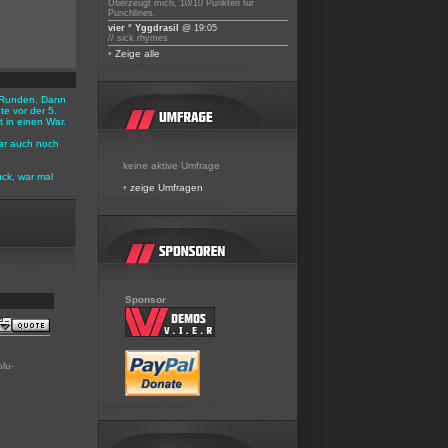
Überzeugt mich, 10/10 Punkten für
Punchlines.
vier ° Yggdrasil
@ 19:05
// sick rhymes
•
Zeige alle
 3 Runden. Dann
e vor der 5.
 in einen War.
ar auch noch
keine aktive Umfrage
ück, war mal
•
zeige Umfragen
Sponsor
olu-