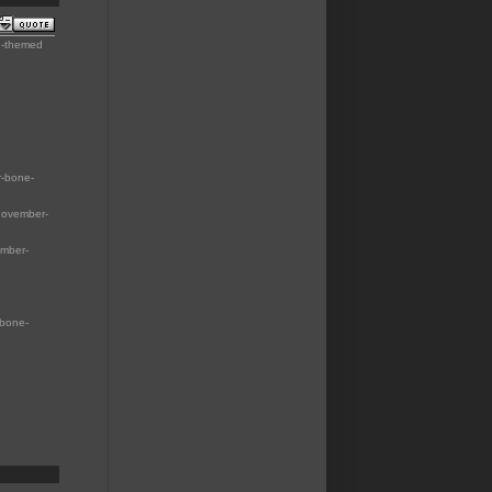
og-themed
r-bone-
november-
ember-
-bone-