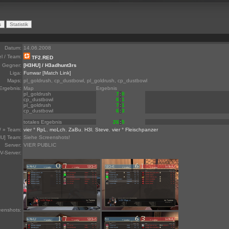
Datum:
14.06.2008
el / Team:
TF2.RED
Gegner:
[H3HU] / H3adhunt3rs
Liga:
Funwar
[Match Link]
Maps:
pl_goldrush, cp_dustbowl, pl_goldrush, cp_dustbowl
Ergebnis:
Map
Ergebnis
pl_goldrush
7
:
0
cp_dustbowl
6
:
1
pl_goldrush
7
:
1
cp_dustbowl
6
:
3
totales Ergebnis
26
:
5
/ » Team:
vier ° RpL
,
moLch
,
ZaBu
,
H3l
,
Steve
,
vier ° Fleischpanzer
U] Team:
Siehe Screenshots!
Server:
VIER PUBLIC
V-Server:
eenshots: