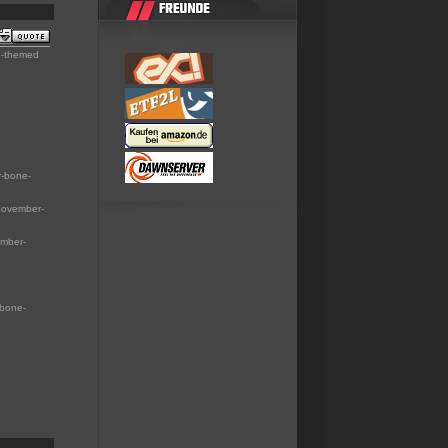
og-themed
r-bone-
november-
ember-
-bone-