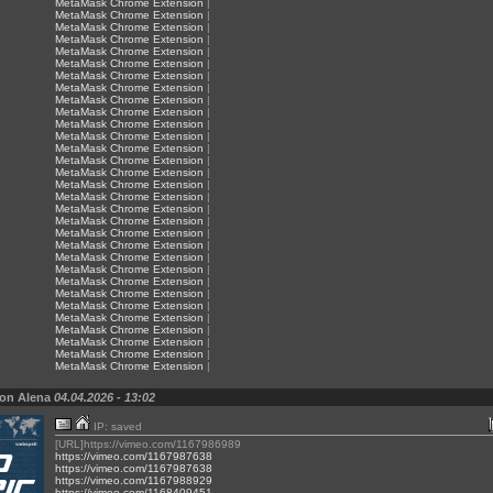
MetaMask Chrome Extension
|
MetaMask Chrome Extension
|
MetaMask Chrome Extension
|
MetaMask Chrome Extension
|
MetaMask Chrome Extension
|
MetaMask Chrome Extension
|
MetaMask Chrome Extension
|
MetaMask Chrome Extension
|
MetaMask Chrome Extension
|
MetaMask Chrome Extension
|
MetaMask Chrome Extension
|
MetaMask Chrome Extension
|
MetaMask Chrome Extension
|
MetaMask Chrome Extension
|
MetaMask Chrome Extension
|
MetaMask Chrome Extension
|
MetaMask Chrome Extension
|
MetaMask Chrome Extension
|
MetaMask Chrome Extension
|
MetaMask Chrome Extension
|
MetaMask Chrome Extension
|
MetaMask Chrome Extension
|
MetaMask Chrome Extension
|
MetaMask Chrome Extension
|
MetaMask Chrome Extension
|
MetaMask Chrome Extension
|
MetaMask Chrome Extension
|
MetaMask Chrome Extension
|
MetaMask Chrome Extension
|
MetaMask Chrome Extension
|
MetaMask Chrome Extension
|
von Alena
04.04.2026 - 13:02
IP: saved
[URL]https://vimeo.com/1167986989
https://vimeo.com/1167987638
https://vimeo.com/1167987638
https://vimeo.com/1167988929
https://vimeo.com/1168409451