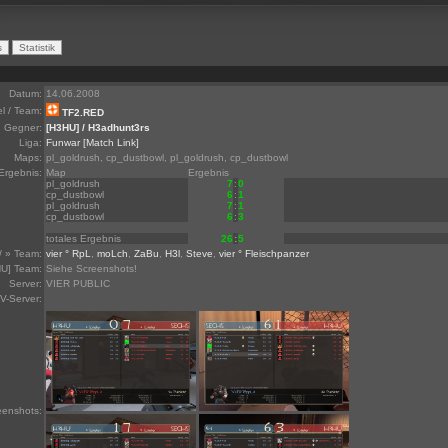
Datum:
14.06.2008
el / Team:
TF2.RED
Gegner:
[H3HU] / H3adhunt3rs
Liga:
Funwar
[Match Link]
Maps:
pl_goldrush, cp_dustbowl, pl_goldrush, cp_dustbowl
Ergebnis:
Map
Ergebnis
pl_goldrush
7
:
0
cp_dustbowl
6
:
1
pl_goldrush
7
:
1
cp_dustbowl
6
:
3
totales Ergebnis
26
:
5
/ » Team:
vier ° RpL
,
moLch
,
ZaBu
,
H3l
,
Steve
,
vier ° Fleischpanzer
U] Team:
Siehe Screenshots!
Server:
VIER PUBLIC
V-Server:
eenshots: