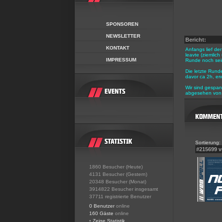
SPONSOREN
NEWSLETTER
Bericht:
KONTAKT
Anfangs lief de
leavte (ziemlic
IMPRESSUM
Runde noch sein
Die letzte Rund
davor ca 2h, erw
Wir sind gespan
abgesehen von 
Sortierung:
#215699 
1860 Besucher (Heute)
4131 Besucher (Gestern)
20348 Besucher (Monat)
3914822 Besucher insgesamt
37711 registrierte Benutzer
0 Benutzer
online
160 Gäste
online
•
Zeige Statistik