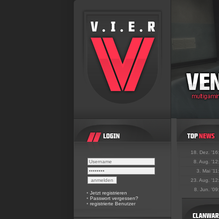
18. Dez. '16
8. Aug. '12
3. Mai '11
23. Aug. '12
8. Jun. '09
•
Jetzt registrieren
•
Passwort vergessen?
•
registrierte Benutzer