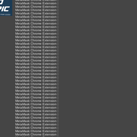
MetaMask Chrome Extension
|
MetaMask Chrome Extension
|
MetaMask Chrome Extension
|
MetaMask Chrome Extension
|
MetaMask Chrome Extension
|
MetaMask Chrome Extension
|
MetaMask Chrome Extension
|
MetaMask Chrome Extension
|
MetaMask Chrome Extension
|
MetaMask Chrome Extension
|
MetaMask Chrome Extension
|
MetaMask Chrome Extension
|
MetaMask Chrome Extension
|
MetaMask Chrome Extension
|
MetaMask Chrome Extension
|
MetaMask Chrome Extension
|
MetaMask Chrome Extension
|
MetaMask Chrome Extension
|
MetaMask Chrome Extension
|
MetaMask Chrome Extension
|
MetaMask Chrome Extension
|
MetaMask Chrome Extension
|
MetaMask Chrome Extension
|
MetaMask Chrome Extension
|
MetaMask Chrome Extension
|
MetaMask Chrome Extension
|
MetaMask Chrome Extension
|
MetaMask Chrome Extension
|
MetaMask Chrome Extension
|
MetaMask Chrome Extension
|
MetaMask Chrome Extension
|
MetaMask Chrome Extension
|
MetaMask Chrome Extension
|
MetaMask Chrome Extension
|
MetaMask Chrome Extension
|
MetaMask Chrome Extension
|
MetaMask Chrome Extension
|
MetaMask Chrome Extension
|
MetaMask Chrome Extension
|
MetaMask Chrome Extension
|