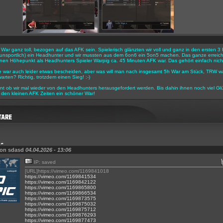
r War ganz toll, bezogen auf das AFK sein. Spielerisch glänzten wir voll und ganz in den ersten
h unsportlich) ein Headhunter und wir mussten aus dem 6on6 ein 5on5 machen. Das ganze erreicht
en Höhepunkt als Headhunters Spieler Warpig ca. 45 Minuten AFK war. Das gehört einfach nicht
e war auch leider etwas bescheiden, aber was will man nach insgesamt 5h War am Stück, TRW w
arten? Richtig, trotzdem einen Sieg! :-)
nt ob wir mal wieder von den Headhunters herausgefordert werden. Bis dahin ihnen noch viel Gl
den kleinen AFK Zeiten ein schöner War!
von sdasd
04.04.2026 - 13:06
IP: saved
[URL]https://vimeo.com/1169841018
https://vimeo.com/1169841534
https://vimeo.com/1169842122
https://vimeo.com/1169865800
https://vimeo.com/1169866534
https://vimeo.com/1169873575
https://vimeo.com/1169875032
https://vimeo.com/1169875712
https://vimeo.com/1169876293
https://vimeo.com/1169877473