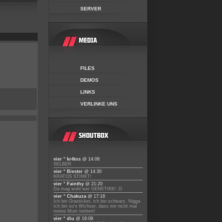
SERVER
FILES
DEMOS
LINKS
VERLINKE UNS
vier ° kr4tos
@ 14:08
SELBER
vier ° Biester
@ 14:30
KRATOS STINKT!
vier ° Fainthy
@ 21:20
Da mag wohl wer GENETIKK! :D
vier ° Chakuza
@ 17:18
Ich bin Grasticker, ich bin schwarz, Nigga
Ich bin so'n Wichser, dass mir nicht mal
meine Mum twittert!
vier ° diu
@ 19:08