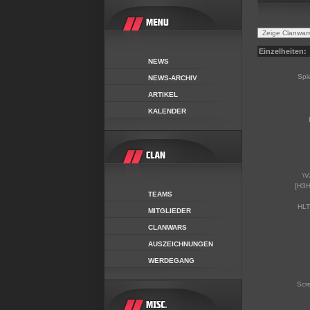
Einzelheiten:
NEWS
Spi
NEWS-ARCHIV
ARTIKEL
KALENDER
\V
[H3H
TEAMS
HLT
MITGLIEDER
CLANWARS
AUSZEICHNUNGEN
WERDEGANG
Scr