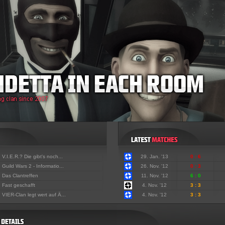
:
V.I.E.R.? Die gibt's noch...
29. Jan. '13
0 : 6
:
Guild Wars 2 - Informatio...
26. Nov. '12
0 : 3
:
Das Clantreffen
11. Nov. '12
6 : 0
:
Fast geschafft
4. Nov. '12
3 : 3
:
VIER-Clan legt wert auf Ä...
4. Nov. '12
3 : 3