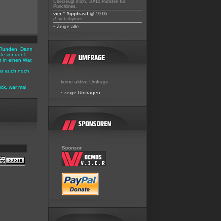
Überzeugt mich, 10/10 Punkten für
Punchlines.
vier ° Yggdrasil
@ 19:05
// sick rhymes
•
Zeige alle
 3 Runden. Dann
e vor der 5.
 in einen War.
ar auch noch
keine aktive Umfrage
ück, war mal
•
zeige Umfragen
Sponsor