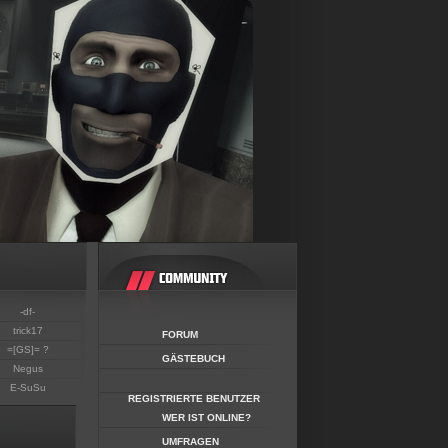
-df-
trick17
FORUM
=[GS]= ?
GÄSTEBUCH
Negus
E-SuSu
REGISTRIERTE BENUTZER
WER IST ONLINE?
UMFRAGEN