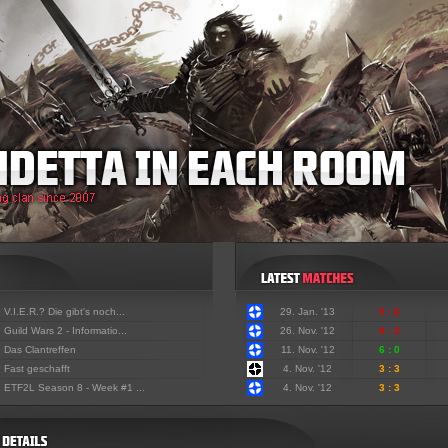
:
V.I.E.R.? Die gibt's noch...
29. Jan. '13
0 : 6
:
Guild Wars 2 - Informatio...
26. Nov. '12
0 : 3
:
Das Clantreffen
11. Nov. '12
6 : 0
:
Fast geschafft
4. Nov. '12
3 : 3
:
ETF2L Season 8 - Week #1 ...
4. Nov. '12
3 : 3