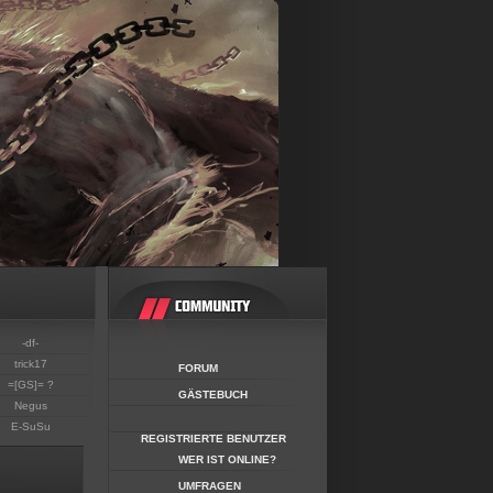
-df-
trick17
FORUM
=[GS]= ?
GÄSTEBUCH
Negus
E-SuSu
REGISTRIERTE BENUTZER
WER IST ONLINE?
UMFRAGEN