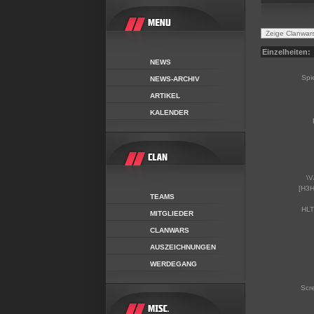
Einzelheiten:
NEWS
Spi
NEWS-ARCHIV
ARTIKEL
KALENDER
\V
[H3H
TEAMS
HLT
MITGLIEDER
CLANWARS
AUSZEICHNUNGEN
WERDEGANG
Scr