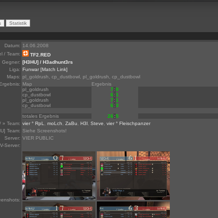
Datum:
14.06.2008
el / Team:
TF2.RED
Gegner:
[H3HU] / H3adhunt3rs
Liga:
Funwar
[Match Link]
Maps:
pl_goldrush, cp_dustbowl, pl_goldrush, cp_dustbowl
Ergebnis:
Map
Ergebnis
pl_goldrush
7
:
0
cp_dustbowl
6
:
1
pl_goldrush
7
:
1
cp_dustbowl
6
:
3
totales Ergebnis
26
:
5
/ » Team:
vier ° RpL
,
moLch
,
ZaBu
,
H3l
,
Steve
,
vier ° Fleischpanzer
U] Team:
Siehe Screenshots!
Server:
VIER PUBLIC
V-Server:
eenshots: