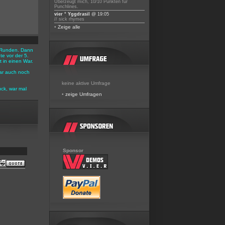
Überzeugt mich, 10/10 Punkten für
Punchlines.
vier ° Yggdrasil
@ 19:05
// sick rhymes
•
Zeige alle
 3 Runden. Dann
e vor der 5.
 in einen War.
ar auch noch
keine aktive Umfrage
ück, war mal
•
zeige Umfragen
Sponsor