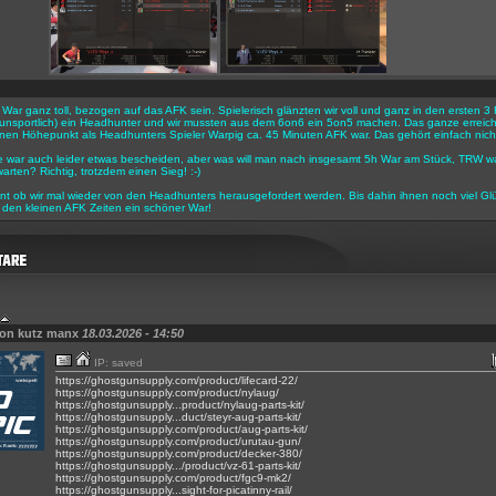
r War ganz toll, bezogen auf das AFK sein. Spielerisch glänzten wir voll und ganz in den ersten
h unsportlich) ein Headhunter und wir mussten aus dem 6on6 ein 5on5 machen. Das ganze erreicht
en Höhepunkt als Headhunters Spieler Warpig ca. 45 Minuten AFK war. Das gehört einfach nicht
e war auch leider etwas bescheiden, aber was will man nach insgesamt 5h War am Stück, TRW w
arten? Richtig, trotzdem einen Sieg! :-)
nt ob wir mal wieder von den Headhunters herausgefordert werden. Bis dahin ihnen noch viel Gl
den kleinen AFK Zeiten ein schöner War!
von kutz manx
18.03.2026 - 14:50
IP: saved
https://ghostgunsupply.com/product/lifecard-22/
https://ghostgunsupply.com/product/nylaug/
https://ghostgunsupply...product/nylaug-parts-kit/
https://ghostgunsupply...duct/steyr-aug-parts-kit/
https://ghostgunsupply.com/product/aug-parts-kit/
https://ghostgunsupply.com/product/urutau-gun/
https://ghostgunsupply.com/product/decker-380/
https://ghostgunsupply.../product/vz-61-parts-kit/
https://ghostgunsupply.com/product/fgc9-mk2/
https://ghostgunsupply...sight-for-picatinny-rail/