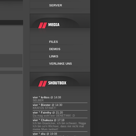
SERVER
FILES
DEMOS
LINKS
VERLINKE UNS
vier ° kr4tos
@ 14:08
SELBER
vier ° Biester
@ 14:30
KRATOS STINKT!
vier ° Fainthy
@ 21:20
Da mag wohl wer GENETIKK! :D
vier ° Chakuza
@ 17:18
Ich bin Grasticker, ich bin schwarz, Nigga
Ich bin so'n Wichser, dass mir nicht mal
meine Mum twittert!
vier ° diu
@ 19:08