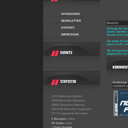
SPONSOREN
NEWSLETTER
Bericht:
KONTAKT
Anfangs lief de
leavte (ziemlic
IMPRESSUM
Runde noch sein
Die letzte Rund
davor ca 2h, erw
Wir sind gespan
abgesehen von 
Sortierung:
#210676 
2372 Besucher (Heute)
4608 Besucher (Gestern)
30682 Besucher (Monat)
3925156 Besucher insgesamt
37713 registrierte Benutzer
0 Benutzer
online
89 Gäste
online
•
Zeige Statistik