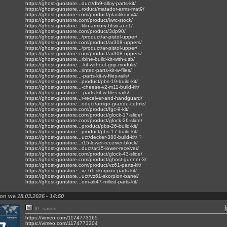
https://ghost-gunstore...duct/db9-alloy-parts-kit/
https://ghost-gunstore...roduct/matador-arms-mat9/
https://ghost-gunstore.com/product/plastikov-v4/
https://ghost-gunstore.com/product/lwrc-stock/
https://ghost-gunstore...klin-armory-bfsiii-ar-c1/
https://ghost-gunstore.com/product/3dp90/
https://ghost-gunstore.../product/ar-pistol-upper/
https://ghost-gunstore.com/product/ar308-uppers/
https://ghost-gunstore.../product/ar-pistol-upper/
https://ghost-gunstore.com/product/ar308-uppers/
https://ghost-gunstore...rbine-build-kit-with-usb/
https://ghost-gunstore...-kit-without-grip-module/
https://ghost-gunstore...rinted-parts-kit-w-files/
https://ghost-gunstore...-parts-kit-w-files-rails/
https://ghost-gunstore...product/pbs-19-build-kit/
https://ghost-gunstore...-cheese-v2-m11-build-kit/
https://ghost-gunstore...-parts-kit-w-files-rails/
https://ghost-gunstore...r-receiver-and-handguard/
https://ghost-gunstore...oduct/amigo-grande-cetme/
https://ghost-gunstore.com/product/fgc-9-kit/
https://ghost-gunstore.com/product/glock-17-slide/
https://ghost-gunstore.com/product/glock-26-slide/
https://ghost-gunstore...product/pbs-26-build-kit/
https://ghost-gunstore...product/pbs-17-build-kit/
https://ghost-gunstore...uct/decker-380-build-kit/
?
https://ghost-gunstore...r15-lower-receiver-block/
https://ghost-gunstore...duct/ar15-lower-receiver/
https://ghost-gunstore.com/product/glock-43-slide/
https://ghost-gunstore.com/product/ghost-gunner-3/
https://ghost-gunstore.com/product/vz61-parts-kit/
https://ghost-gunstore...vz-61-skorpion-parts-kit/
https://ghost-gunstore...uct/vz61-skorpion-barrel/
https://ghost-gunstore...om-ak47-milled-parts-kit/
von we
18.03.2026 - 14:50
IP: saved
https://vimeo.com/1174773165
https://vimeo.com/1174773304