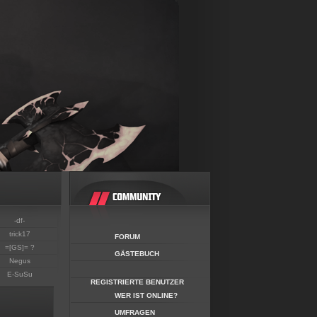
-df-
trick17
FORUM
=[GS]= ?
GÄSTEBUCH
Negus
E-SuSu
REGISTRIERTE BENUTZER
WER IST ONLINE?
UMFRAGEN