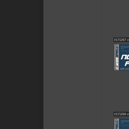
#171257 v
#171256 