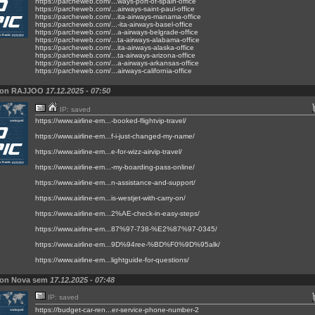
https://parcheweb.com/...ways-port-of-spain-office
https://parcheweb.com/...airways-saint-paul-office
https://parcheweb.com/...ita-airways-manama-office
https://parcheweb.com/...-ita-airways-basel-office
https://parcheweb.com/...a-airways-belgrade-office
https://parcheweb.com/...ta-airways-alabama-office
https://parcheweb.com/...ita-airways-alaska-office
https://parcheweb.com/...ta-airways-arizona-office
https://parcheweb.com/...a-airways-arkansas-office
https://parcheweb.com/...airways-california-office
von RAJJOO
17.12.2025 - 07:50
IP: saved
https://www.airline-em...-booked-flightvip-travel/
https://www.airline-em...f-i-just-changed-my-name/
https://www.airline-em...e-for-wizz-airvip-travel/
https://www.airline-em...-my-boarding-pass-online/
https://www.airline-em...n-assistance-and-support/
https://www.airline-em...is-westjet-with-carry-on/
https://www.airline-em...2%AE-check-in-easy-steps/
https://www.airline-em...87%97-738-%E2%87%97-0345/
https://www.airline-em...9D%94ree-%BD%F0%9D%95alk/
https://www.airline-em...lightguide-for-questions/
von Nova sem
17.12.2025 - 07:48
IP: saved
https://budget-car-ren...er-service-phone-number-2