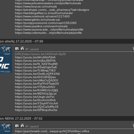
https://www.prbusinesswires.com/profile/nuheals
https://www.boycat.co/nuheals
https://pinshape.com/u...eals_pharmacy?tab=designs
https://weddingaffair.co.in/author/nuheals/
https://www.notebook.ai/users/1217463
https://www.iglinks.io/nuheals-vai
https://pumpyoursound.com/u/user/1561060
https://www.yaarikut.com/user/nuheals
https://www.sauteacade...m/profile/nuheals/profile
https://www.colinmurdo...m/profile/nuheals/profile
on aliwlkj
17.12.2025 - 07:56
IP: saved
[URL]https://youtu.be/U0DOaK-DjuM
https://youtu.be/kKuNVoFjhlA
https://youtu.be/nnj6aJ9kP0k
https://youtu.be/N_IQGTAojW0
https://youtu.be/45wqVglu5aE
https://youtu.be/TcWtmjuTIE0
https://youtu.be/Om6LzQFKXN4
https://youtu.be/t031083jQao
https://youtu.be/uMiuCuQADOI
https://youtu.be/PpFPnF5wbO0
https://youtu.be/YlTy6xv0tSU
https://youtu.be/KhMGU1nQljQ
https://youtu.be/MZAtUyJgLys
https://youtu.be/Uegk-ubiYio
https://youtu.be/DcxAoIz36vk
https://youtu.be/Y3syHYVxcAA
https://youtu.be/JQzCaSdRe1E
https://youtu.be/DFl9npv6uOw
von NEHA
17.12.2025 - 07:51
IP: saved
https://parcheweb.com/...irways-qu%C3%A9bec-office