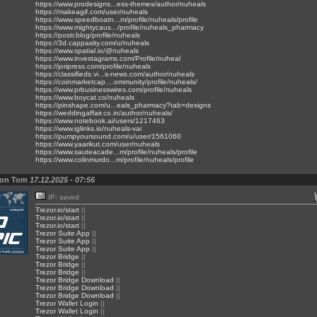
https://www.prodesigns...ess-themes/author/nuheals
https://makeagif.com/user/nuheals
https://www.speedboatn...m/profile/nuheals/profile
https://www.mightycaus.../profile/nuheals_pharmacy
https://postr.blog/profile/nuheals
https://3d.cappasity.com/u/nuheals
https://www.spatial.io/@nuheals
https://www.investagrams.com/Profile/nuheal
https://joripress.com/profile/nuheals
https://classifieds.vi...s-news.com/author/nuheals
https://coinmarketcap....ommunity/profile/nuheals/
https://www.prbusinesswires.com/profile/nuheals
https://www.boycat.co/nuheals
https://pinshape.com/u...eals_pharmacy?tab=designs
https://weddingaffair.co.in/author/nuheals/
https://www.notebook.ai/users/1217463
https://www.iglinks.io/nuheals-vai
https://pumpyoursound.com/u/user/1561060
https://www.yaarikut.com/user/nuheals
https://www.sauteacade...m/profile/nuheals/profile
https://www.colinmurdo...m/profile/nuheals/profile
von Tom
17.12.2025 - 07:56
IP: saved
Trezor.io/start
||
Trezor.io/start
||
Trezor.io/start
||
Trezor Suite App
||
Trezor Suite App
||
Trezor Suite App
||
Trezor Bridge
||
Trezor Bridge
||
Trezor Bridge
||
Trezor Bridge Download
||
Trezor Bridge Download
||
Trezor Bridge Download
||
Trezor Wallet Login
||
Trezor Wallet Login
||