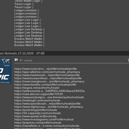
Trezor Wallet Login
||
Trezor Login
||
Trezor Login
||
Ledger.com/start
||
Ledger.com/start
||
Ledger.com/start
||
Ledger Live Login
||
Ledger Live Login
||
Ledger Live Login
||
Ledger Live Desktop
||
Ledger Live Desktop
||
Ledger Live Desktop
||
Exodus Web3 Wallet
||
Exodus Web3 Wallet
||
Exodus Web3 Wallet
||
von Nuheals
17.12.2025 - 07:56
IP: saved
https://www.nutrocienc...r/profile/nuheals/profile
https://app.talkshoe.com/user/nuheals_pharmacy
https://www.mariebrown...m/profile/nuheals/profile
https://www.kumaonkhan...m/profile/nuheals/profile
https://news.bangboxon.../profile/nuheals_pharmacy
https://www.davidrio.com/profile/nuheals/profile
https://tegara.net/author/nuheals/
https://wellnessclub.a...0d6ff581c44f6c8aea33f453a
https://mail.altcourt.org/profile/70535
https://www.prodesigns...ess-themes/author/nuheals
https://makeagif.com/user/nuheals
https://www.speedboatn...m/profile/nuheals/profile
https://www.mightycaus.../profile/nuheals_pharmacy
https://postr.blog/profile/nuheals
https://3d.cappasity.com/u/nuheals
https://www.spatial.io/@nuheals
https://www.investagrams.com/Profile/nuheal
https://joripress.com/profile/nuheals
https://classifieds.vi...s-news.com/author/nuheals
https://coinmarketcap....ommunity/profile/nuheals/