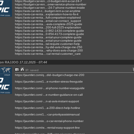
https://budget-car-ren...ct-budget-rent-a-car-24-7
https://budget-car-ren...omer-service-phone-number
https://budget-car-ren...-24-7-phone-number-inside
https://avis-car-ren-t...budget-rent-a-car-anytime
https://avis-car-renta...explanation-how-to-fix-it
https://avis-car-renta...full-comparison-explained
https://avis-car-renta...ental-car-contact_support
https://avis-car-renta...-avis-complete-2025-guide
https://avis-car-renta...200-full-2025-explanation
https://avis-car-renta...0-962-1434-complete-guide
https://avis-car-renta...0-654-4173-complete-guide
https://avis-car-renta...ental-your-complete-guide
https://avis-car-renta...ental-your-complete-guide
https://avis-car-renta...tal-require-customer-help
https://avis-car-renta...hy-did-avis-charge-me-250
https://avis-car-renta...-why-does-avis-charge-200
https://avis-car-renta...-car-rental-customer_care
von RAJJOO
17.12.2025 - 07:44
IP: saved
https://jauntlet.com/q...did--budget-charge-me-200
https://jauntlet.com/1...e-number-stress-freeguide
https://jauntlet.com/-...al-phone-number-easyguide
https://jauntlet.com/-...e-number-guidance-on-call
https://jauntlet.com/-...n-at-avis-instant-support
https://jauntlet.com/1...a-200-direct-help-hotline
https://jauntlet.com/1...-car-priorityassistmanual
https://jauntlet.com/e...o-car-rental-phone-number
https://jauntlet.com/w...-rental-easy-support-line