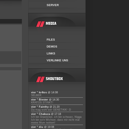
SERVER
FILES
DEMOS
LINKS
VERLINKE UNS
vier ° kr4tos
@ 14:08
SELBER
vier ° Biester
@ 14:30
KRATOS STINKT!
vier ° Fainthy
@ 21:20
Da mag wohl wer GENETIKK! :D
vier ° Chakuza
@ 17:18
Ich bin Grasticker, ich bin schwarz, Nigga
Ich bin so'n Wichser, dass mir nicht mal
meine Mum twittert!
vier ° diu
@ 19:08