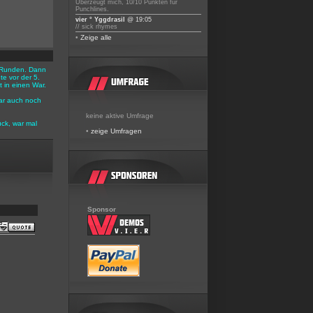
Überzeugt mich, 10/10 Punkten für
Punchlines.
vier ° Yggdrasil
@ 19:05
// sick rhymes
•
Zeige alle
 3 Runden. Dann
e vor der 5.
 in einen War.
ar auch noch
keine aktive Umfrage
ück, war mal
•
zeige Umfragen
Sponsor