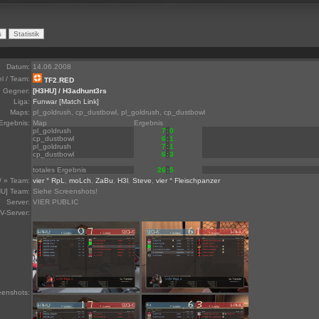
Datum:
14.06.2008
el / Team:
TF2.RED
Gegner:
[H3HU] / H3adhunt3rs
Liga:
Funwar
[Match Link]
Maps:
pl_goldrush, cp_dustbowl, pl_goldrush, cp_dustbowl
Ergebnis:
Map
Ergebnis
pl_goldrush
7
:
0
cp_dustbowl
6
:
1
pl_goldrush
7
:
1
cp_dustbowl
6
:
3
totales Ergebnis
26
:
5
/ » Team:
vier ° RpL
,
moLch
,
ZaBu
,
H3l
,
Steve
,
vier ° Fleischpanzer
U] Team:
Siehe Screenshots!
Server:
VIER PUBLIC
V-Server:
eenshots: