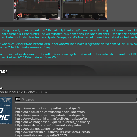
r War ganz toll, bezogen auf das AFK sein. Spielerisch glänzten wir voll und ganz in den ersten
h unsportlich) ein Headhunter und wir mussten aus dem 6on6 ein 5on5 machen. Das ganze erreicht
en Höhepunkt als Headhunters Spieler Warpig ca. 45 Minuten AFK war. Das gehört einfach nicht
e war auch leider etwas bescheiden, aber was will man nach insgesamt 5h War am Stück, TRW w
arten? Richtig, trotzdem einen Sieg! :-)
nt ob wir mal wieder von den Headhunters herausgefordert werden. Bis dahin ihnen noch viel Gl
den kleinen AFK Zeiten ein schöner War!
von Nuheals
17.12.2025 - 07:56
IP: saved
https://www.nutrocienc...r/profile/nuheals/profile
https://app.talkshoe.com/user/nuheals_pharmacy
https://www.mariebrown...m/profile/nuheals/profile
https://www.kumaonkhan...m/profile/nuheals/profile
https://news.bangboxon.../profile/nuheals_pharmacy
https://www.davidrio.com/profile/nuheals/profile
https://tegara.net/author/nuheals/
https://wellnessclub.a...0d6ff581c44f6c8aea33f453a
https://mail.altcourt.org/profile/70535