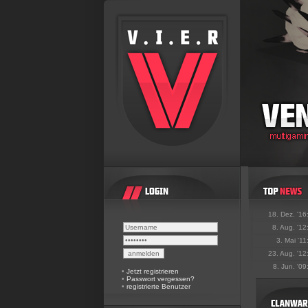
18. Dez. '16
8. Aug. '12
3. Mai '11
23. Aug. '12
8. Jun. '09
•
Jetzt registrieren
•
Passwort vergessen?
•
registrierte Benutzer