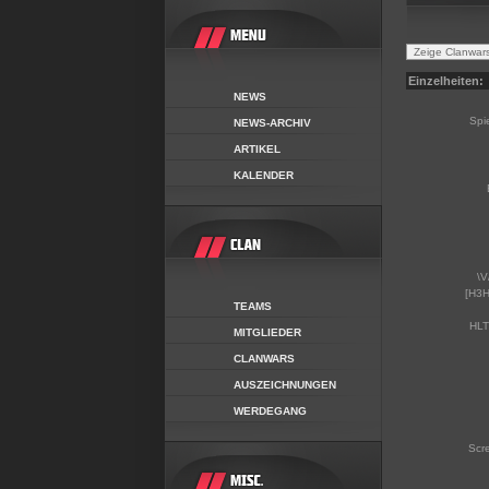
Einzelheiten:
NEWS
Spi
NEWS-ARCHIV
ARTIKEL
KALENDER
\V
[H3H
TEAMS
HLT
MITGLIEDER
CLANWARS
AUSZEICHNUNGEN
WERDEGANG
Scr