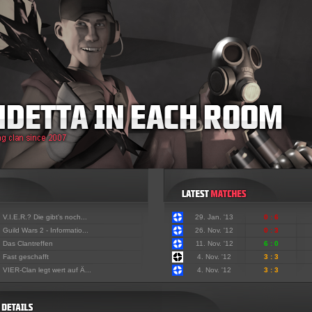
:
V.I.E.R.? Die gibt's noch...
29. Jan. '13
0 : 6
:
Guild Wars 2 - Informatio...
26. Nov. '12
0 : 3
:
Das Clantreffen
11. Nov. '12
6 : 0
:
Fast geschafft
4. Nov. '12
3 : 3
:
VIER-Clan legt wert auf Ä...
4. Nov. '12
3 : 3