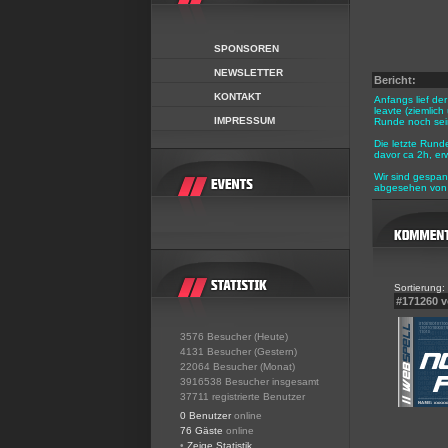
SPONSOREN
NEWSLETTER
Bericht:
KONTAKT
Anfangs lief de
leavte (ziemlic
IMPRESSUM
Runde noch sein
Die letzte Rund
davor ca 2h, erw
Wir sind gespan
abgesehen von 
Sortierung:
#171260 
3576 Besucher (Heute)
4131 Besucher (Gestern)
22064 Besucher (Monat)
3916538 Besucher insgesamt
37711 registrierte Benutzer
0 Benutzer
online
76 Gäste
online
•
Zeige Statistik