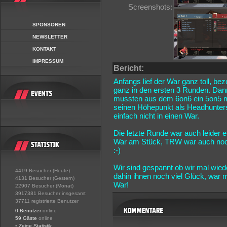
Screenshots:
SPONSOREN
NEWSLETTER
KONTAKT
IMPRESSUM
Bericht:
Anfangs lief der War ganz toll, be
ganz in den ersten 3 Runden. Dann
mussten aus dem 6on6 ein 5on5 m
seinen Höhepunkt als Headhunters
einfach nicht in einen War.
Die letzte Runde war auch leider
War am Stück, TRW war auch noch 
:-)
Wir sind gespannt ob wir mal wie
4419 Besucher (Heute)
dahin ihnen noch viel Glück, war
4131 Besucher (Gestern)
War!
22907 Besucher (Monat)
3917381 Besucher insgesamt
37711 registrierte Benutzer
0 Benutzer
online
59 Gäste
online
•
Zeige Statistik