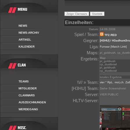
Einzelheiten:
NEWS
Datum:
14.06.2008
NEWS-ARCHIV
Spiel / Team:
TF2.RED
ARTIKEL
Gegner:
[H3HU] / H3adhunt3rs
Liga:
KALENDER
Funwar
[Match Link]
Maps:
pl_goldrush, cp_dustb
Ergebnis:
Map
pl_goldrush
cp_dustbowl
pl_goldrush
cp_dustbowl
totales Ergebnis
TEAMS
\V/ » Team:
vier ° RpL
,
moLch
,
Za
[H3HU] Team:
MITGLIEDER
Siehe Screenshots!
Server:
VIER PUBLIC
CLANWARS
HLTV-Server:
AUSZEICHNUNGEN
WERDEGANG