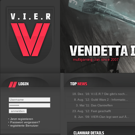
18. Dez. '16:
V.I.E.R.? Die gibt's noch...
8. Aug. '12:
Guild Wars 2 - Informatio...
3. Mai '11:
Das Clantreffen
23. Aug. '12:
Fast geschafft
8. Jun. '09:
VIER-Clan legt wert auf Ä...
•
Jetzt registrieren
•
Passwort vergessen?
•
registrierte Benutzer