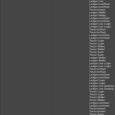
Ledger Live
Ledger.com/Start
Ledger.com/Start
Trezor.io/start
Ledger Wallet
Ledger Wallet
Ledger.com/Start
Ledger.com/Start
Ledger Live Login
Ledger Live Login
Trezor.io/Start
Trezor.io/Start
Ledger.com/Start
Ledger.com/Start
Trezor Login
Trezor Login
Trezor Wallet
Trezor Wallet
Trezor Suite
Trezor Suite
Ledger Wallet
Ledger Wallet
Ledger Live Login
Ledger Live Login
Trezor.io/Start
Trezor.io/Start
Ledger.com/Start
Ledger.com/Start
Ledger Login
Ledger Login
Ledger Live Desktop
Ledger Live Desktop
Trezor Login
Trezor Login
Trezor Wallet
Trezor Wallet
Ledger.com/start
Ledger.com/start
Trezor.io/start
Trezor.io/start
Trezor Suite