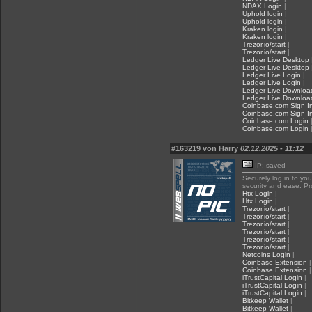
NDAX Login
|
Uphold login
|
Uphold login
|
Kraken login
|
Kraken login
|
Trezor.io/start
|
Trezor.io/start
|
Ledger Live Desktop
Ledger Live Desktop
Ledger Live Login
|
Ledger Live Login
|
Ledger Live Downloa
Ledger Live Downloa
Coinbase.com Sign I
Coinbase.com Sign I
Coinbase.com Login
Coinbase.com Login
#163219 von Harry
02.12.2025 - 11:12
IP: saved
Securely log in to yo
security and ease. Pr
Htx Login
|
Htx Login
|
Trezor.io/start
|
Trezor.io/start
|
Trezor.io/start
|
Trezor.io/start
|
Trezor.io/start
|
Trezor.io/start
|
Netcoins Login
|
Coinbase Extension
|
Coinbase Extension
|
iTrustCapital Login
|
iTrustCapital Login
|
iTrustCapital Login
|
Bitkeep Wallet
|
Bitkeep Wallet
|