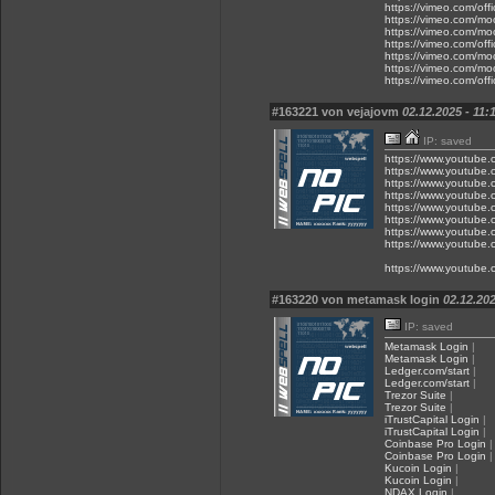
https://vimeo.com/of
https://vimeo.com/m
https://vimeo.com/m
https://vimeo.com/of
https://vimeo.com/m
https://vimeo.com/m
https://vimeo.com/of
#163221 von vejajovm
02.12.2025 - 11:
IP: saved
https://www.youtube
https://www.youtube
https://www.youtube
https://www.youtub
https://www.youtub
https://www.youtub
https://www.youtub
https://www.youtube
https://www.youtube
#163220 von metamask login
02.12.202
IP: saved
Metamask Login
|
Metamask Login
|
Ledger.com/start
|
Ledger.com/start
|
Trezor Suite
|
Trezor Suite
|
iTrustCapital Login
|
iTrustCapital Login
|
Coinbase Pro Login
|
Coinbase Pro Login
|
Kucoin Login
|
Kucoin Login
|
NDAX Login
|