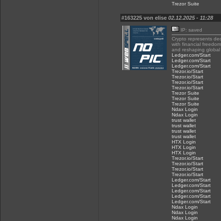
Trezor Suite
#163225 von elise
02.12.2025 - 11:28
IP: saved
Crypto represents dec
with financial freedom
and reshaping global 
Ledger.com/Start
Ledger.com/Start
Ledger.com/Start
Trezor.io/Start
Trezor.io/Start
Trezor.io/Start
Trezor.io/Start
Trezor Suite
Trezor Suite
Trezor Suite
Ndax Login
Ndax Login
trust wallet
trust wallet
trust wallet
trust wallet
HTX Login
HTX Login
HTX Login
Trezor.io/Start
Trezor.io/Start
Trezor.io/Start
Trezor.io/Start
Ledger.com/Start
Ledger.com/Start
Ledger.com/Start
Ledger.com/Start
Ledger.com/Start
Ndax Login
Ndax Login
Ndax Login