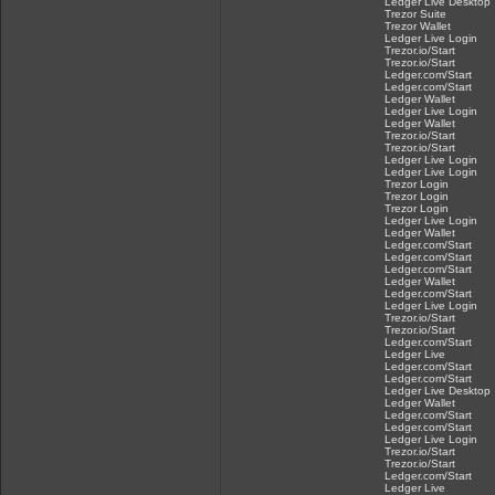
Ledger Live Desktop
Trezor Suite
Trezor Wallet
Ledger Live Login
Trezor.io/Start
Trezor.io/Start
Ledger.com/Start
Ledger.com/Start
Ledger Wallet
Ledger Live Login
Ledger Wallet
Trezor.io/Start
Trezor.io/Start
Ledger Live Login
Ledger Live Login
Trezor Login
Trezor Login
Trezor Login
Ledger Live Login
Ledger Wallet
Ledger.com/Start
Ledger.com/Start
Ledger.com/Start
Ledger Wallet
Ledger.com/Start
Ledger Live Login
Trezor.io/Start
Trezor.io/Start
Ledger.com/Start
Ledger Live
Ledger.com/Start
Ledger.com/Start
Ledger Live Desktop
Ledger Wallet
Ledger.com/Start
Ledger.com/Start
Ledger Live Login
Trezor.io/Start
Trezor.io/Start
Ledger.com/Start
Ledger Live