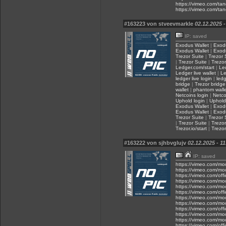
https://vimeo.com/ta
https://vimeo.com/ta
#163223 von stveevmarkle
02.12.2025 -
IP: saved
Exodus Wallet
|
Exod
Exodus Wallet
|
Exod
Trezor Suite
|
Trezor 
|
Trezor Suite
|
Trezor.
Ledger.com/start
|
Le
Ledger live wallet
|
Le
ledger live login
|
ledg
bridge
|
Trezor bridge
wallet
|
phantom walle
Netcoins login
|
Netco
Uphold login
|
Uphold
Exodus Wallet
|
Exod
Exodus Wallet
|
Exod
Trezor Suite
|
Trezor 
|
Trezor Suite
|
Trezor.
Trezor.io/start
|
Trezor.
#163222 von sjhbvglujv
02.12.2025 - 11
IP: saved
https://vimeo.com/m
https://vimeo.com/m
https://vimeo.com/of
https://vimeo.com/m
https://vimeo.com/m
https://vimeo.com/of
https://vimeo.com/m
https://vimeo.com/m
https://vimeo.com/of
https://vimeo.com/m
https://vimeo.com/m
https://vimeo.com/of