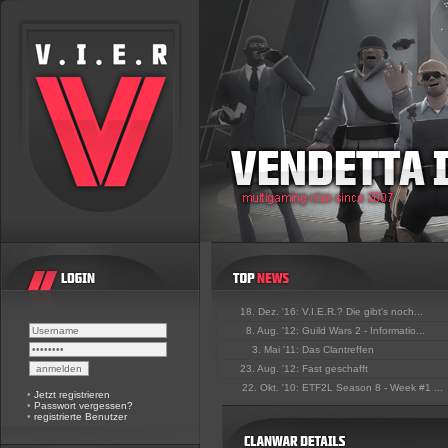
18. Dez. '16:
V.I.E.R.? Die gibt's noch...
8. Aug. '12:
Guild Wars 2 - Informatio...
3. Mai '11:
Das Clantreffen
23. Aug. '12:
Fast geschafft
22. Okt. '10:
ETF2L Season 8 - Week #1 ...
•
Jetzt registrieren
•
Passwort vergessen?
•
registrierte Benutzer