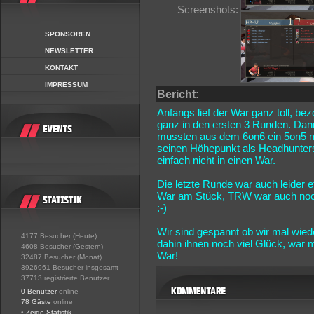
Screenshots:
SPONSOREN
NEWSLETTER
KONTAKT
IMPRESSUM
Bericht:
Anfangs lief der War ganz toll, be
ganz in den ersten 3 Runden. Dann
mussten aus dem 6on6 ein 5on5 m
seinen Höhepunkt als Headhunters
einfach nicht in einen War.
Die letzte Runde war auch leider
War am Stück, TRW war auch noch 
:-)
Wir sind gespannt ob wir mal wie
4177 Besucher (Heute)
dahin ihnen noch viel Glück, war
4608 Besucher (Gestern)
War!
32487 Besucher (Monat)
3926961 Besucher insgesamt
37713 registrierte Benutzer
0 Benutzer
online
78 Gäste
online
•
Zeige Statistik