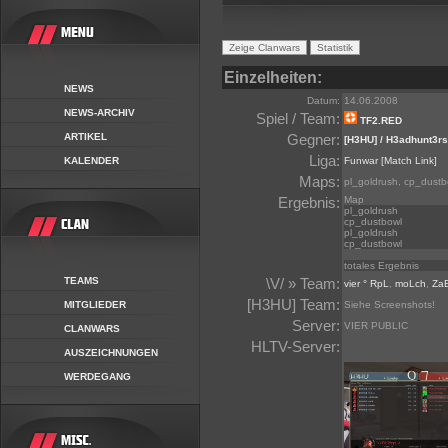
Einzelheiten:
NEWS
Datum:
14.06.2008
NEWS-ARCHIV
Spiel / Team:
TF2.RED
ARTIKEL
Gegner:
[H3HU] / H3adhunt3rs
Liga:
KALENDER
Funwar
[Match Link]
Maps:
pl_goldrush, cp_dustb
Ergebnis:
Map
pl_goldrush
cp_dustbowl
pl_goldrush
cp_dustbowl
totales Ergebnis
TEAMS
\V/ » Team:
vier ° RpL
,
moLch
,
Za
[H3HU] Team:
MITGLIEDER
Siehe Screenshots!
Server:
VIER PUBLIC
CLANWARS
HLTV-Server:
AUSZEICHNUNGEN
WERDEGANG