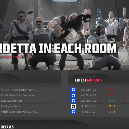
:
V.I.E.R.? Die gibt's noch...
29. Jan. '13
0 : 6
:
Guild Wars 2 - Informatio...
26. Nov. '12
0 : 3
:
Das Clantreffen
11. Nov. '12
6 : 0
:
Fast geschafft
4. Nov. '12
3 : 3
:
VIER-Clan legt wert auf Ä...
4. Nov. '12
3 : 3