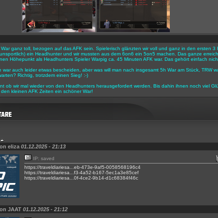
r War ganz toll, bezogen auf das AFK sein. Spielerisch glänzten wir voll und ganz in den ersten
h unsportlich) ein Headhunter und wir mussten aus dem 6on6 ein 5on5 machen. Das ganze erreicht
en Höhepunkt als Headhunters Spieler Warpig ca. 45 Minuten AFK war. Das gehört einfach nicht
e war auch leider etwas bescheiden, aber was will man nach insgesamt 5h War am Stück, TRW w
arten? Richtig, trotzdem einen Sieg! :-)
nt ob wir mal wieder von den Headhunters herausgefordert werden. Bis dahin ihnen noch viel Gl
den kleinen AFK Zeiten ein schöner War!
on eliza
01.12.2025 - 21:13
IP: saved
https://traveldiariesa...eb-473e-9af5-0058568196c4
https://traveldiariesa...f3-4a52-b167-5ec1a3e85cef
https://traveldiariesa...0f-4ce2-9b14-d1c68384f46c
von JAAT
01.12.2025 - 21:12