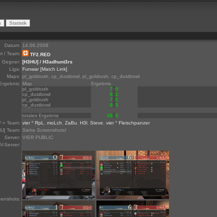
Datum:
14.06.2008
el / Team:
TF2.RED
Gegner:
[H3HU] / H3adhunt3rs
Liga:
Funwar
[Match Link]
Maps:
pl_goldrush, cp_dustbowl, pl_goldrush, cp_dustbowl
Ergebnis:
Map
Ergebnis
pl_goldrush
7
:
0
cp_dustbowl
6
:
1
pl_goldrush
7
:
1
cp_dustbowl
6
:
3
totales Ergebnis
26
:
5
/ » Team:
vier ° RpL
,
moLch
,
ZaBu
,
H3l
,
Steve
,
vier ° Fleischpanzer
U] Team:
Siehe Screenshots!
Server:
VIER PUBLIC
V-Server:
eenshots: