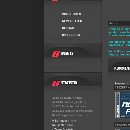
SPONSOREN
NEWSLETTER
Bericht:
KONTAKT
Anfangs lief de
leavte (ziemlic
IMPRESSUM
Runde noch sein
Die letzte Rund
davor ca 2h, erw
Wir sind gespan
abgesehen von 
Sortierung:
#162917 v
1150 Besucher (Heute)
5214 Besucher (Gestern)
24852 Besucher (Monat)
3919326 Besucher insgesamt
37711 registrierte Benutzer
0 Benutzer
online
#162916 
64 Gäste
online
•
Zeige Statistik