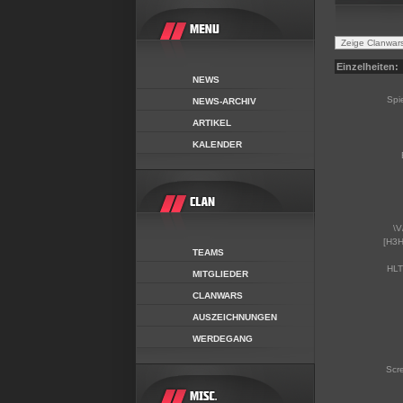
Einzelheiten:
NEWS
Spi
NEWS-ARCHIV
ARTIKEL
KALENDER
\V
[H3H
TEAMS
HLT
MITGLIEDER
CLANWARS
AUSZEICHNUNGEN
WERDEGANG
Scr