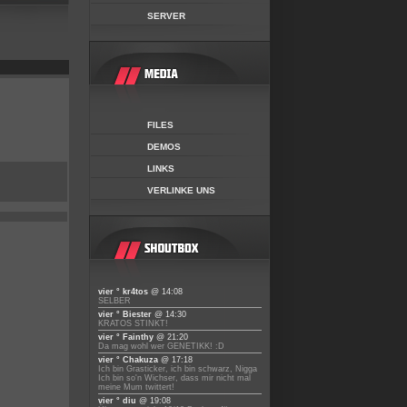
SERVER
FILES
DEMOS
LINKS
VERLINKE UNS
vier ° kr4tos
@ 14:08
SELBER
vier ° Biester
@ 14:30
KRATOS STINKT!
vier ° Fainthy
@ 21:20
Da mag wohl wer GENETIKK! :D
vier ° Chakuza
@ 17:18
Ich bin Grasticker, ich bin schwarz, Nigga
Ich bin so'n Wichser, dass mir nicht mal
meine Mum twittert!
vier ° diu
@ 19:08