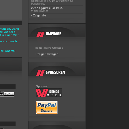
Überzeugt mich, 10/10 Punkten für
Punchlines.
vier ° Yggdrasil
@ 19:05
// sick rhymes
•
Zeige alle
 3 Runden. Dann
e vor der 5.
 in einen War.
ar auch noch
keine aktive Umfrage
ück, war mal
•
zeige Umfragen
Sponsor