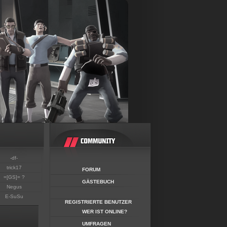
-df-
trick17
FORUM
=[GS]= ?
GÄSTEBUCH
Negus
E-SuSu
REGISTRIERTE BENUTZER
WER IST ONLINE?
UMFRAGEN