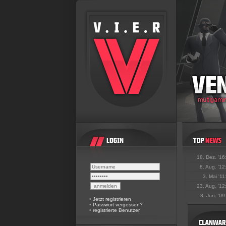
18. Dez. '16
8. Aug. '12
3. Mai '11
23. Aug. '12
8. Jun. '09
•
Jetzt registrieren
•
Passwort vergessen?
•
registrierte Benutzer