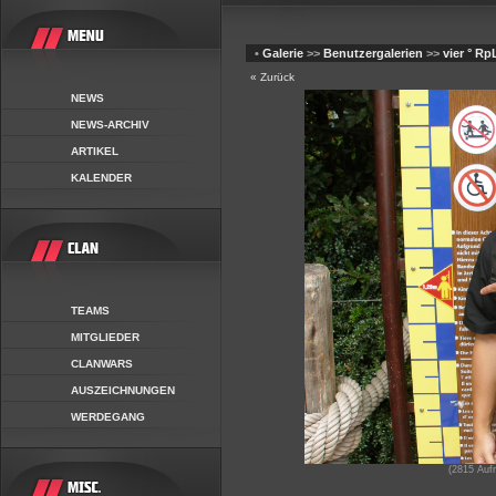
•
Galerie
>>
Benutzergalerien
>>
vier ° Rp
« Zurück
NEWS
NEWS-ARCHIV
ARTIKEL
KALENDER
TEAMS
MITGLIEDER
CLANWARS
AUSZEICHNUNGEN
WERDEGANG
(2815 Auf