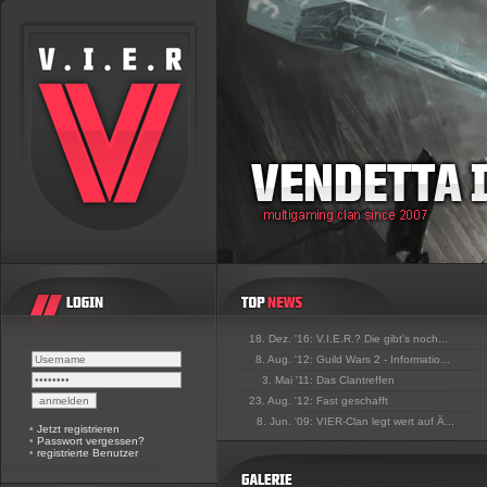
18. Dez. '16:
V.I.E.R.? Die gibt's noch...
8. Aug. '12:
Guild Wars 2 - Informatio...
3. Mai '11:
Das Clantreffen
23. Aug. '12:
Fast geschafft
8. Jun. '09:
VIER-Clan legt wert auf Ä...
•
Jetzt registrieren
•
Passwort vergessen?
•
registrierte Benutzer