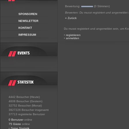
Bewertung:
(0 Stimmen)
Bewerten: Du musst registriert und angemeldet 
SPONSOREN
« Zurück
NEWSLETTER
KONTAKT
Du musst registriert und angemeldet sein, um K
IMPRESSUM
•
registrieren
•
anmelden
4442 Besucher (Heute)
4608 Besucher (Gestern)
32752 Besucher (Monat)
3927226 Besucher insgesamt
37713 registrierte Benutzer
0 Benutzer
online
75 Gäste
online
•
Zeige Statistik