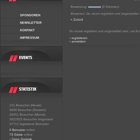
Bewertung:
(0 Stimmen)
Bewerten: Du musst registriert und angemeldet 
SPONSOREN
« Zurück
NEWSLETTER
KONTAKT
Du musst registriert und angemeldet sein, um K
IMPRESSUM
•
registrieren
•
anmelden
141 Besucher (Heute)
4608 Besucher (Gestern)
28451 Besucher (Monat)
3922925 Besucher insgesamt
37712 registrierte Benutzer
0 Benutzer
online
73 Gäste
online
•
Zeige Statistik