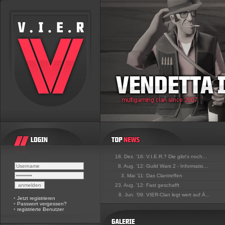
18. Dez. '16:
V.I.E.R.? Die gibt's noch...
8. Aug. '12:
Guild Wars 2 - Informatio...
3. Mai '11:
Das Clantreffen
23. Aug. '12:
Fast geschafft
8. Jun. '09:
VIER-Clan legt wert auf Ä...
•
Jetzt registrieren
•
Passwort vergessen?
•
registrierte Benutzer