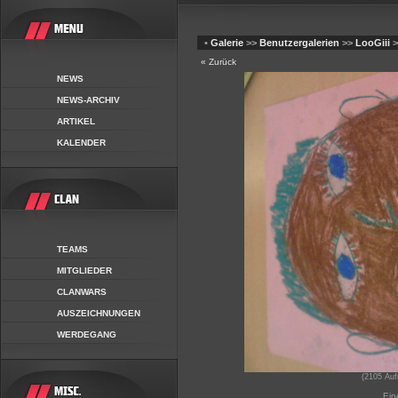
•
Galerie
>>
Benutzergalerien
>>
LooGiii
>
« Zurück
NEWS
NEWS-ARCHIV
ARTIKEL
KALENDER
TEAMS
MITGLIEDER
CLANWARS
AUSZEICHNUNGEN
WERDEGANG
(2105 Auf
Ein