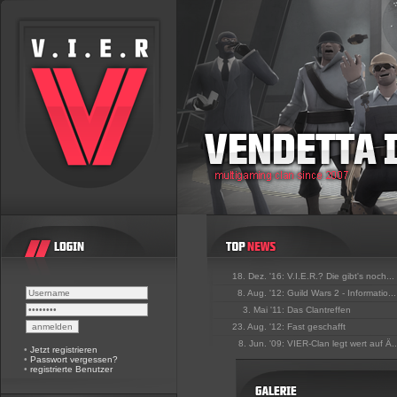
18. Dez. '16:
V.I.E.R.? Die gibt's noch...
8. Aug. '12:
Guild Wars 2 - Informatio...
3. Mai '11:
Das Clantreffen
23. Aug. '12:
Fast geschafft
8. Jun. '09:
VIER-Clan legt wert auf Ä..
•
Jetzt registrieren
•
Passwort vergessen?
•
registrierte Benutzer