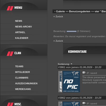
•
Galerie
>>
Benutzergalerien
>>
vier ° Bie
« Zurück
NEWS
NEWS-ARCHIV
Bewertung:
(0 Stimmen)
ARTIKEL
Bewerten: Du musst registriert und angemeldet 
KALENDER
« Zurück
Sortierung:
TEAMS
#3861 von james
01.06.2026 - 10:20
MITGLIEDER
IP: saved
The ideas presented i
CLANWARS
Structure supports ea
approachable content.
AUSZEICHNUNGEN
WERDEGANG
#3862 von james
01.06.2026 - 10:24
IP: saved