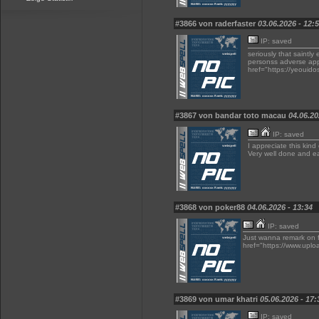
#3866 von raderfaster
03.06.2026 - 12:
IP: saved
seriously that saintl
personss adverse appr
href="https://yeouido
#3867 von bandar toto macau
04.06.20
IP: saved
I appreciate this kind
Very well done and ea
#3868 von poker88
04.06.2026 - 13:34
IP: saved
Just wanna remark on fe
href="https://www.upl
#3869 von umar khatri
05.06.2026 - 17:
IP: saved