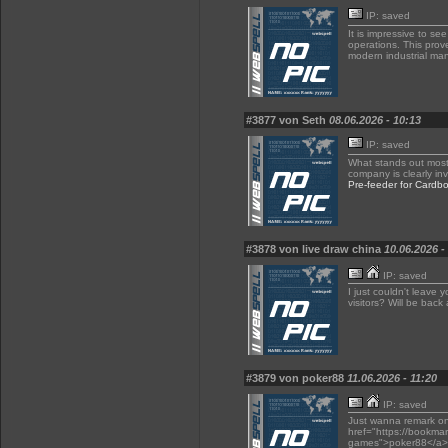
IP: saved
It is impressive to 
operations. This prov
modern industrial m
#3877 von Seth
08.06.2026 - 10:13
IP: saved
What stands out most 
company is clearly in
Pre-feeder for Cardb
#3878 von live draw china
10.06.2026 -
IP: saved
I just couldn't leave 
visitors? Will be bac
#3879 von poker88
11.06.2026 - 11:20
IP: saved
Just wanna remark on f
href="https://bookmar
games">poker88</a>