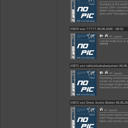
Doctiplus is the world
across 130+ countries
belief: every patient 
plus.com/">doctiplus o
#3870 von ?????
06.06.2026 - 08:51
IP: saved
i would really love to
?????
#3871 von tabloidsahabatpetani
06.06.
IP: saved
Gambling environment
create an enjoyable a
encourage longer play
maintain balance and
#3872 von Drew Justin Bieber
06.06.20
IP: saved
Drew justin bieber de
href="https://theeho
fabric and trendy over