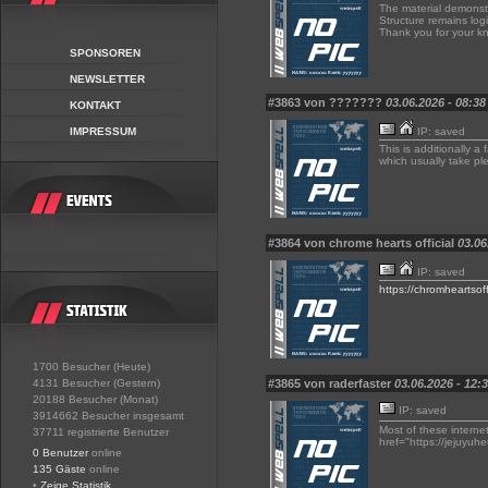
The material demonstr
Structure remains logi
Thank you for your k
SPONSOREN
NEWSLETTER
#3863 von ???????
03.06.2026 - 08:38
KONTAKT
IMPRESSUM
IP: saved
This is additionally a
which usually take pl
#3864 von chrome hearts official
03.06
IP: saved
https://chromheartsoff
1700 Besucher (Heute)
4131 Besucher (Gestern)
#3865 von raderfaster
03.06.2026 - 12:
20188 Besucher (Monat)
IP: saved
3914662 Besucher insgesamt
Most of these internet
37711 registrierte Benutzer
href="https://jejuyuh
0 Benutzer
online
135 Gäste
online
•
Zeige Statistik