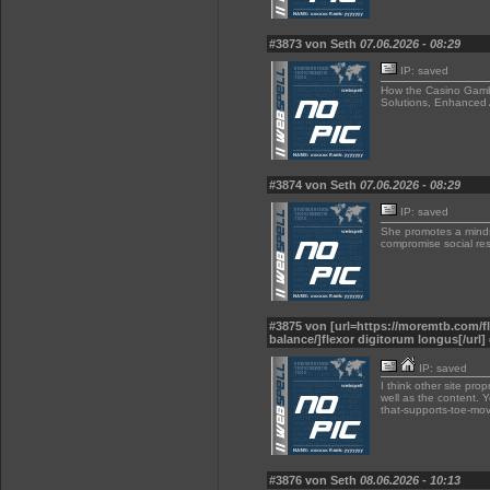
#3873 von Seth
07.06.2026 - 08:29
IP: saved
How the Casino Gambl
Solutions, Enhanced 
#3874 von Seth
07.06.2026 - 08:29
IP: saved
She promotes a minds
compromise social res
#3875 von [url=https://moremtb.com/
balance/]flexor digitorum longus[/url]
IP: saved
I think other site pr
well as the content. 
that-supports-toe-mo
#3876 von Seth
08.06.2026 - 10:13