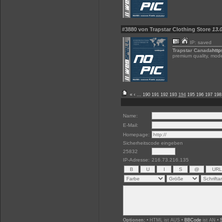
#3880 von Trapstar Clothing Store
13.
IP: saved
Trapstar Canada
http
premium quality, mode
«
‹
...
190
191
192
193
194
195
196
197
198
Name:
E-Mail:
Homepage:
Sicherheitscode eingeben
25832
IP-Adresse:
216.73.216.135
Optionen:
• HTML ist AUS •
BBCode
ist AN •