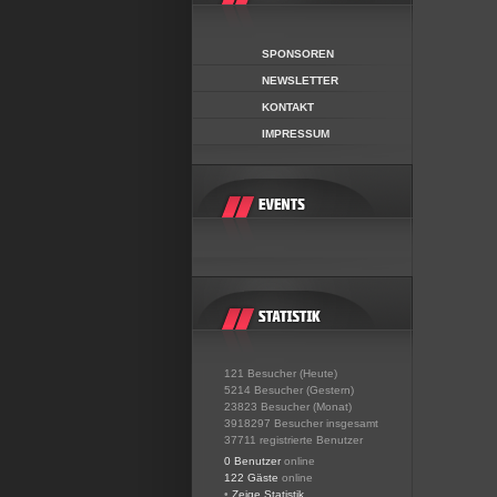
SPONSOREN
NEWSLETTER
KONTAKT
IMPRESSUM
121 Besucher (Heute)
5214 Besucher (Gestern)
23823 Besucher (Monat)
3918297 Besucher insgesamt
37711 registrierte Benutzer
0 Benutzer
online
122 Gäste
online
•
Zeige Statistik