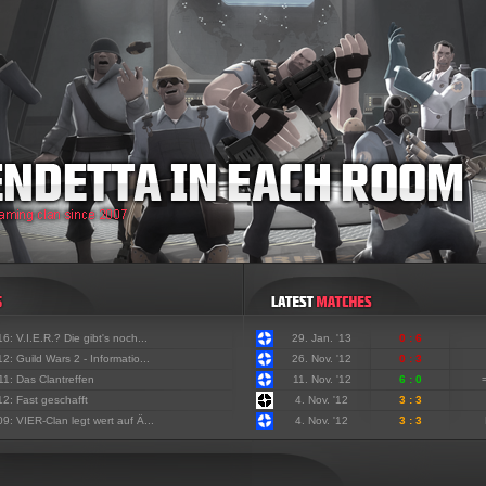
'16:
V.I.E.R.? Die gibt's noch...
29. Jan. '13
0 : 6
'12:
Guild Wars 2 - Informatio...
26. Nov. '12
0 : 3
'11:
Das Clantreffen
11. Nov. '12
6 : 0
'12:
Fast geschafft
4. Nov. '12
3 : 3
'09:
VIER-Clan legt wert auf Ä...
4. Nov. '12
3 : 3