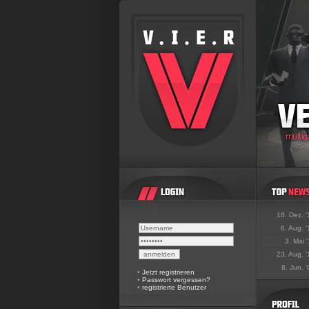
18. Dez. 
8. Aug. 
3. Mai 
23. Aug. 
8. Jun. 
•
Jetzt registrieren
•
Passwort vergessen?
•
registrierte Benutzer