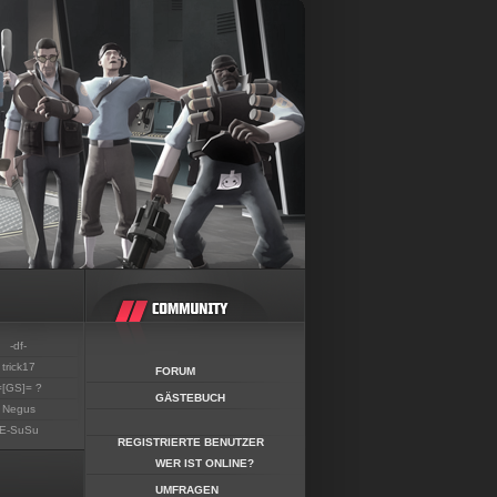
-df-
trick17
FORUM
=[GS]= ?
GÄSTEBUCH
Negus
E-SuSu
REGISTRIERTE BENUTZER
WER IST ONLINE?
UMFRAGEN