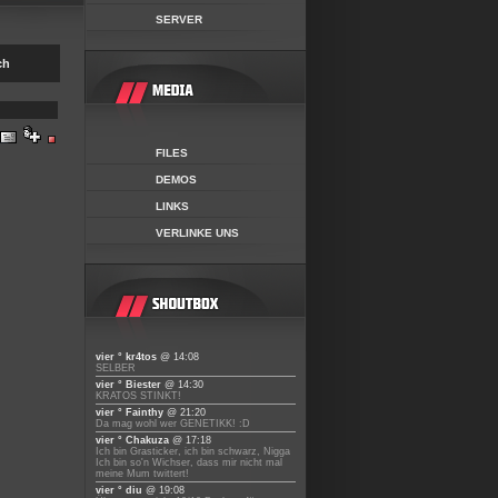
SERVER
ch
FILES
DEMOS
LINKS
VERLINKE UNS
vier ° kr4tos
@ 14:08
SELBER
vier ° Biester
@ 14:30
KRATOS STINKT!
vier ° Fainthy
@ 21:20
Da mag wohl wer GENETIKK! :D
vier ° Chakuza
@ 17:18
Ich bin Grasticker, ich bin schwarz, Nigga
Ich bin so'n Wichser, dass mir nicht mal
meine Mum twittert!
vier ° diu
@ 19:08