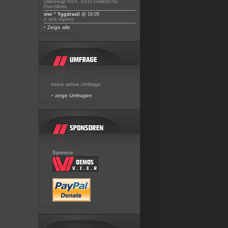
Überzeugt mich, 10/10 Punkten für
Punchlines.
vier ° Yggdrasil
@ 19:05
// sick rhymes
•
Zeige alle
keine aktive Umfrage
•
zeige Umfragen
Sponsor