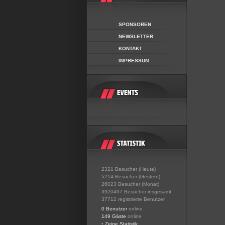
SPONSOREN
NEWSLETTER
KONTAKT
IMPRESSUM
2321 Besucher (Heute)
5214 Besucher (Gestern)
26023 Besucher (Monat)
3920497 Besucher insgesamt
37712 registrierte Benutzer
0 Benutzer
online
149 Gäste
online
•
Zeige Statistik