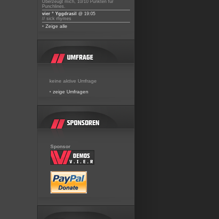
Überzeugt mich, 10/10 Punkten für
Punchlines.
vier ° Yggdrasil
@ 19:05
// sick rhymes
•
Zeige alle
keine aktive Umfrage
•
zeige Umfragen
Sponsor