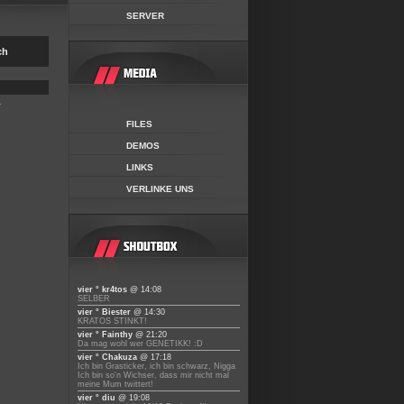
SERVER
ch
r
FILES
DEMOS
LINKS
VERLINKE UNS
vier ° kr4tos
@ 14:08
SELBER
vier ° Biester
@ 14:30
KRATOS STINKT!
vier ° Fainthy
@ 21:20
Da mag wohl wer GENETIKK! :D
vier ° Chakuza
@ 17:18
Ich bin Grasticker, ich bin schwarz, Nigga
Ich bin so'n Wichser, dass mir nicht mal
meine Mum twittert!
vier ° diu
@ 19:08