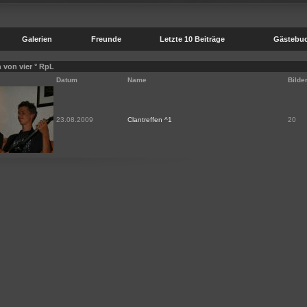
Galerien
Freunde
Letzte 10 Beiträge
Gästebu
n von vier ° RpL
Datum
Name
Bilde
23.08.2009
Clantreffen ^1
20