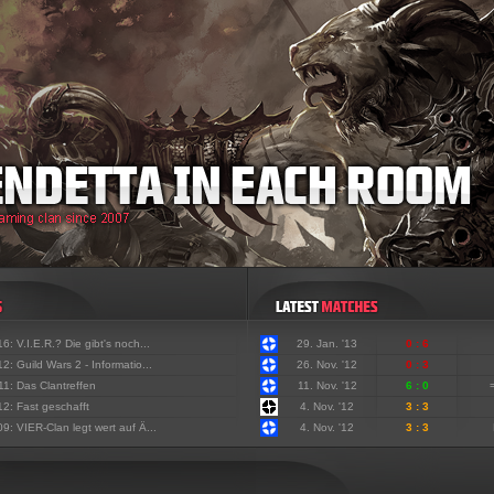
'16:
V.I.E.R.? Die gibt's noch...
29. Jan. '13
0 : 6
'12:
Guild Wars 2 - Informatio...
26. Nov. '12
0 : 3
'11:
Das Clantreffen
11. Nov. '12
6 : 0
'12:
Fast geschafft
4. Nov. '12
3 : 3
'09:
VIER-Clan legt wert auf Ä...
4. Nov. '12
3 : 3