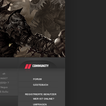
-df-
trick17
FORUM
=[GS]= ?
GÄSTEBUCH
Negus
E-SuSu
REGISTRIERTE BENUTZER
WER IST ONLINE?
UMFRAGEN