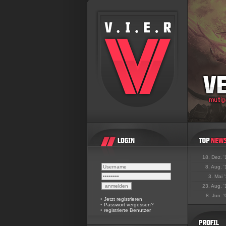
18. Dez. 
8. Aug. 
3. Mai 
23. Aug. 
8. Jun. 
•
Jetzt registrieren
•
Passwort vergessen?
•
registrierte Benutzer