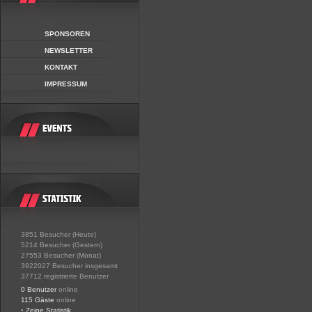
SPONSOREN
NEWSLETTER
KONTAKT
IMPRESSUM
3851 Besucher (Heute)
5214 Besucher (Gestern)
27553 Besucher (Monat)
3922027 Besucher insgesamt
37712 registrierte Benutzer
0 Benutzer
online
115 Gäste
online
•
Zeige Statistik