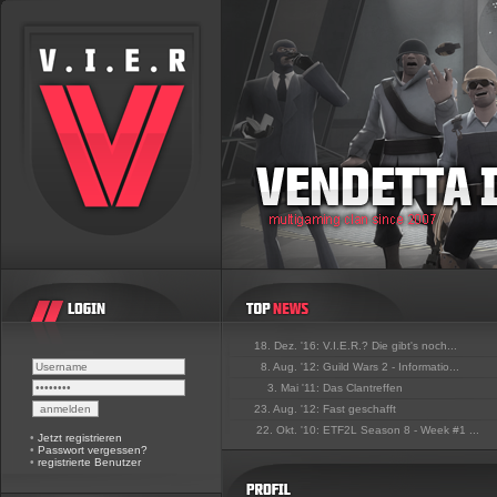
18. Dez. '16:
V.I.E.R.? Die gibt's noch...
8. Aug. '12:
Guild Wars 2 - Informatio...
3. Mai '11:
Das Clantreffen
23. Aug. '12:
Fast geschafft
22. Okt. '10:
ETF2L Season 8 - Week #1 ...
•
Jetzt registrieren
•
Passwort vergessen?
•
registrierte Benutzer